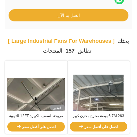
اتصل بنا الآن
بحثك
[ Large Industrial Fans For Warehouses ]
تطابق
157
المنتجات
فيديو
6.7M 263 بوصة مخرج مخزن كبير
مروحة السقف الكبيرة 12FT للتهوية
HVLS المروحة الصناعية
الهوائية للمستودع
احصل على أفضل سعر
احصل على أفضل سعر