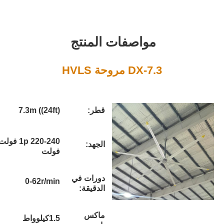
واصفات المنتج
D مروحة HVLS
قطر:
7.3m ((24ft)
1p 220-240 فولت / 3p 380-420
الجهد:
فولت
دورات في
0-62r/min
الدقيقة:
ماكس
1.5كيلوواط