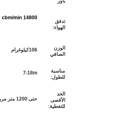
باور
14800 cbm/min
تدفق
الهواء:
الوزن
106كيلوغرام
الصافي
مناسبة
7-18m
للطول:
الحد
حتى 1200 متر مربع
الأقصى
للتغطية: