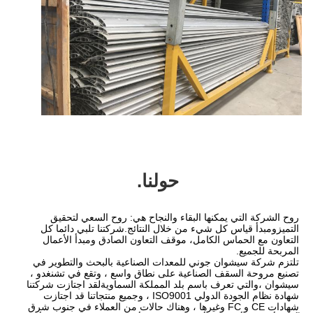
حولنا.
روح الشركة التي يمكنها البقاء والنجاح هي: روح السعي لتحقيق 
التميزومبدأ قياس كل شيء من خلال النتائج.شركتنا تلبي دائما كل 
التعاون مع الحماس الكامل، موقف التعاون الصادق ومبدأ الأعمال 
تلتزم شركة سيشوان جوني للمعدات الصناعية بالبحث والتطوير في 
تصنيع مروحة السقف الصناعية على نطاق واسع ، وتقع في تشنغدو ، 
سيشوان ،والتي تعرف باسم بلد المملكة السماويةلقد اجتازت شركتنا 
شهادة نظام الجودة الدولي ISO9001 ، وجميع منتجاتنا قد اجتازت 
شهادات CE و FC وغيرها ، وهناك حالات من العملاء في جنوب شرق 