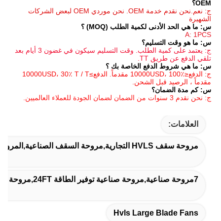
ج: نعم.نحن نقدم خدمة OEM. نحن موردي OEM لبعض الشركات 
مية الطلب (MOQ) ؟
م؟
ج: يعتمد على كمية الطلب. وقت التسليم سيكون في غضون 3 أيام بعد 
ع الخاصة بك ؟
ج: الدفع≤10000USD، 100٪ مقدماً. الدفع≥10000USD، 30٪ T / T 
الشحن.
Hvls Larg