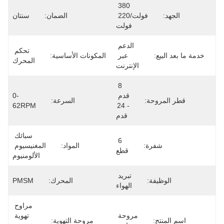
380 
فولت/220 
الضمان:
سنتان
فولت
الدعم 
تحكم 
عبر 
المكونات الأساسية:
المحرك
الإنترنت
8 
قدم 
0-
ة:
السرعة:
62RPM
- 24 
قدم
سبائك 
6 
ة:
المواد:
المغنيسيوم 
قطع
الألومنيوم
تبريد 
:
المحرك:
PMSM
الهواء
مراوح 
مروحة 
تهوية 
مروحة التهوية: