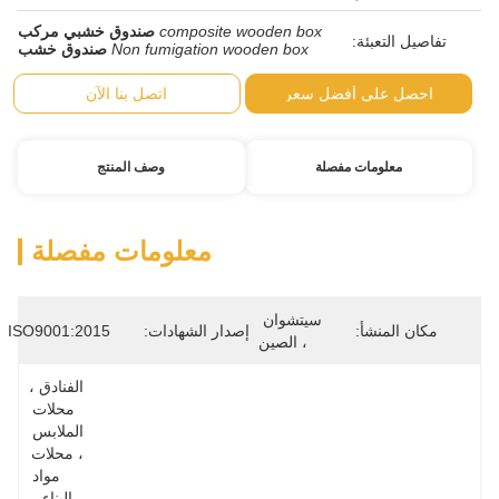
composite wooden box
صندوق خشبي مركب
Non fumigation wooden box
صندوق خشب
ضل سعر
اتصل بنا الآن
صلة
وصف المنتج
معلومات مفصلة
سيتشوان 
إصدار الشهادات:
ISO9001:2015
، الصين
الفنادق ، 
محلات 
الملابس 
، محلات 
مواد 
البناء ، 