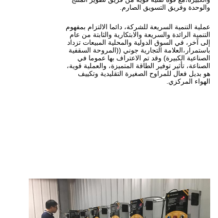
ق الصارم.
للشركة، دائما الالتزام بمفهوم
ة والابتكارية والثابتة من عام
لية والمحلية المبيعات تزداد
ارية جوني ((المروحة السقفية
تم الاعتراف بها عموما في
طاقة المتميزة، والعملية قوية،
لصغيرة التقليدية وتكييف