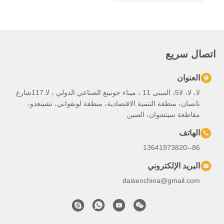
لا، لا، لا5، المبنى 11 ، ميناء جونينغ الصناعي الدولي ، لا.117شارع
تنمية الاقتصادية، منطقة لونقواني، تشينغدو،
، الصين
ي
daisench