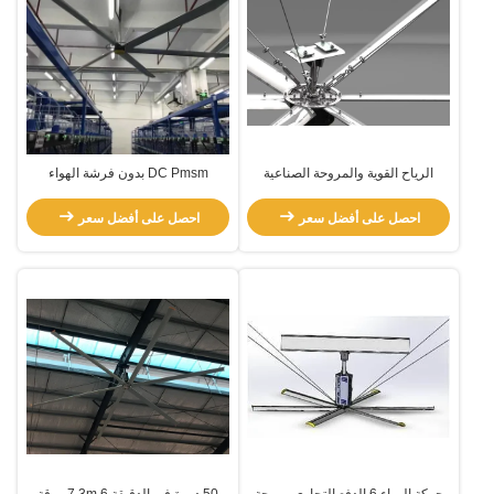
الرياح القوية والمروحة الصناعية
DC Pmsm بدون فرشة الهواء
المحوري التبريد الهواء الصناعي
المراوحة 5m للحرب
احصل على أفضل سعر
احصل على أفضل سعر