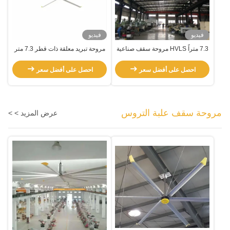
فيديو
فيديو
7.3 متراً HVLS مروحة سقف صناعية
مروحة تبريد معلقة ذات قطر 7.3 متر
عملاقة للمساحات العالية والكبيرة
قوية مع محرك Pmsm
احصل على أفضل سعر
احصل على أفضل سعر
مروحة سقف علبة التروس
عرض المزيد > >