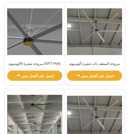
مروحة السقف ذات شفرة ألومنيوم
24FT HVls مروحة شفرة الألومنيوم
18FT
احصل على أفضل سعر
احصل على أفضل سعر