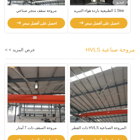
فيديو
1.5kw الطبيعية باردة هواء التبريد
مروحة سقف متجر صناعي
عالية السرعة HVLS مروحة السقف
احصل على أفضل سعر
احصل على أفضل سعر
مروحة صناعية HVLS
عرض المزيد > >
المروحة الصناعية HVLS ذات القطر
مروحة السقف ذات 7 أمتار
الكبير