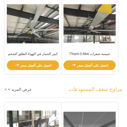
خمسة شفرات 75rpm 0.6kw
كبير الحمار في الهواء الطلق الضخم
المكافئ المكافئ
5 شفرة HVLS مروحة
احصل على أفضل سعر
احصل على أفضل سعر
مراوح سقف المستودعات
عرض المزيد > >