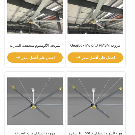
مروحة PMSM لـ Gearbox Motor
شريحة الألومنيوم منخفضة السرعة
مروحة PMSM كبيرة مع محرك علبة
التروس
احصل على أفضل سعر
احصل على أفضل سعر
هواء التبريد السقف 18Foot 6 شفرة
مروحة السقف ذات السرعة