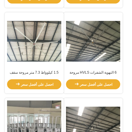
6 التهوية الشفرات HVLS مروحة
1.5 كيلوواط 7.3 متر مروحة سقف
السقف العملاقة
صناعية ضخمة خارجية
احصل على أفضل سعر
احصل على أفضل سعر