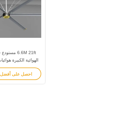
6.6M 21ft مستو
الهوائية الكبيرة هوائ
محرك PMSM
احصل على أفضل