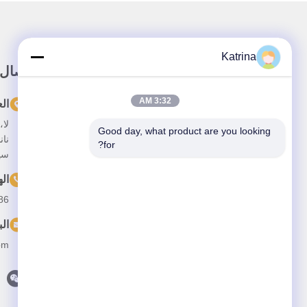
Katrina
رابط سريع
اتصال
3:32 AM
المنزل
ال
حولنا
Good day, what product are you looking 
نان
for?
المنتجات
سي
فيديو
ال
--13641973820
أخبار
الب
القضايا
om
اتصل بنا