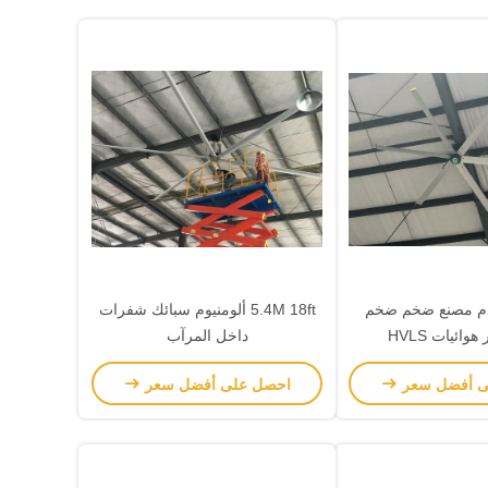
4.8 قدم مصنع ضخم ضخم
5.4M 18ft ألومنيوم سبائك شفرات
وائيات HVLS
داخل المرآب
ى أفضل سعر
احصل على أفضل سعر