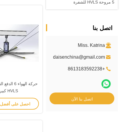
5 مروحة HVLS للشفرة
اتصل بنا
Miss. Katrina
daisenchina@gmail.com
+8613183592238
حركة الهواء 6
HVLS كبيرة
اتصل بنا الآن
احصل على أفضل