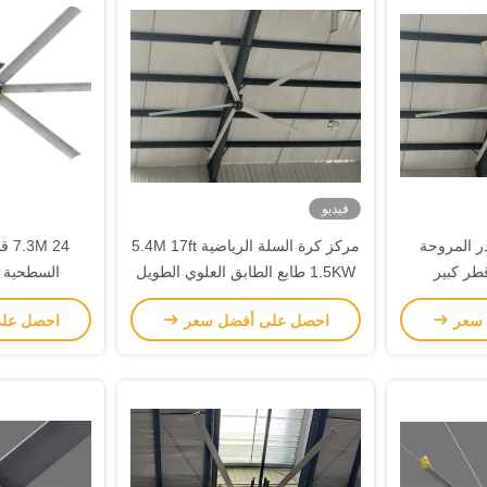
فيديو
ر المروحة
مركز كرة السلة الرياضية 5.4M 17ft
طر كبير
1.5KW طابع الطابق العلوي الطويل
السطحية ذ
 سعر
احصل على أفضل سعر
احصل عل