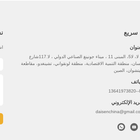
 سريع
نش
عنوان
اش
لا، لا، لا5، المبنى 11 ، ميناء جونينغ الصناعي الدولي ، لا.117شارع
سان، منطقة التنمية الاقتصادية، منطقة لونقواني، تشينغدو، مقاطعة
تشوان، الصين
هاتف
86
ريد الإلكتروني
daisenchina@gmail.c