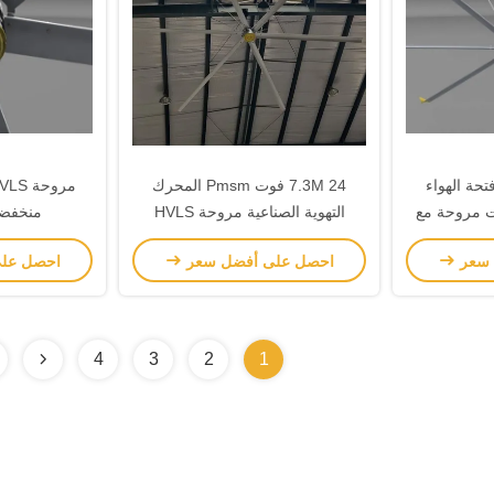
دع فتحة الهواء
7.3M 24 فوت Pmsm المحرك
يات مروحة مع
التهوية الصناعية مروحة HVLS
منخفضة
الكبيرة
 سعر
احصل على أفضل سعر
احصل عل
4
3
2
1