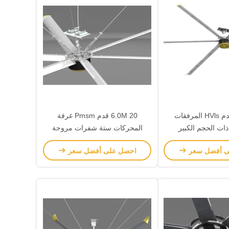
7.3M 24 قدم HVls المرفقات
6.0M 20 قدم Pmsm غرفة
ات الحجم الكبير
المحركات ستة شفرات مروحة
HVLS كبيرة
ى أفضل سعر
احصل على أفضل سعر