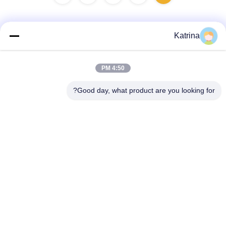
Katrina
اتصال سريع
4:50 PM
العنوان
Good day, what product are you looking for?
لا، لا، لا5، المبنى 11 ، ميناء جونينغ الصناعي الدولي ، لا.117شارع
نانسان، منطقة التنمية الاقتصادية، منطقة لونقواني، تشينغدو،
مقاطعة سيتشوان، الصين
الهاتف
86--13641973820
البريد الإلكتروني
daisenchina@gmail.com