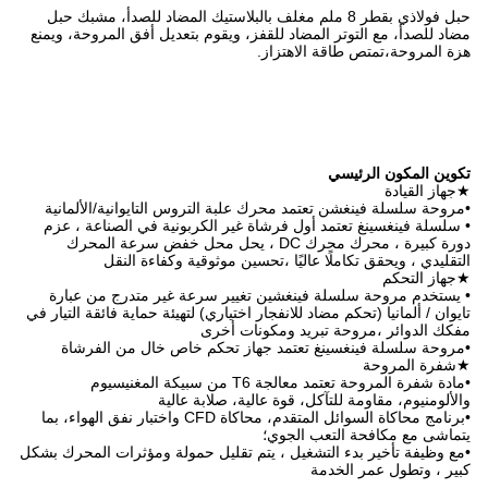
8 ملم مغلف بالبلاستيك المضاد للصدأ، مشبك حبل
قفز، ويقوم بتعديل أفق المروحة، ويمنع
ز.
 علبة التروس التايوانية/الألمانية
اة غير الكربونية في الصناعة ، عزم
رة كبيرة ، محرك محرك DC ، يحل محل خفض سرعة المحرك
تحسين موثوقية وكفاءة النقل
 تغيير سرعة غير متدرج من عبارة
ار اختياري) لتهيئة حماية فائقة التيار في
ونات أخرى
جهاز تحكم خاص خال من الفرشاة
•مادة شفرة المروحة تعتمد معالجة T6 من سبيكة المغنيسيوم
عالية، صلابة عالية
•برنامج محاكاة السوائل المتقدم، محاكاة CFD واختبار نفق الهواء، بما
؛
 يتم تقليل حمولة ومؤثرات المحرك بشكل