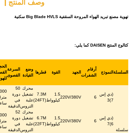
وصف المنتج
Big Blade HVL سكنية
مساحة
مناسبة
الحجم
وضع
السرعة
تغطية
لارتفاع
مستوى
الوزن
د
القوة
قطرها
القصوى
القيادة
القصوى
أقصى
التثبيت
الضوضاء
الصافي
للهواء
((m)
2)
((m
محرك
50
888000
1.5
7.3M
تشغيل
دورة
≤
60
156
220V/
متر3/
1200
7~18
كيلوواط
(24FT)
علبة
في
ديسيبل
كجم
ساعة
التروس
الدقيقة
محرك
52
822000
1.5
6.7M
تشغيل
دورة
≤
60
152
220V/
متر3/
1000
6 ~ 15
كيلوواط
(22FT)
علبة
في
ديسيبل
كجم
ساعة
التروس
الدقيقة