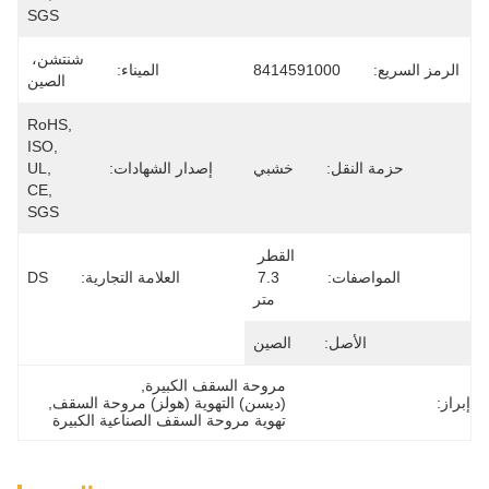
SGS
شنتشن، 
84
الميناء:
الصين
RoHS, 
ISO, 
ي
إصدار الشهادات:
UL, 
CE, 
SGS
القطر 
7.3 
العلامة التجارية:
DS
تر
ين
وحة السقف الكبيرة
, 
يسن) التهوية (هولز) مروحة السقف
, 
وية مروحة السقف الصناعية الكبيرة