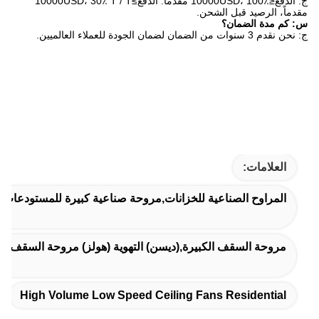
انات,مروحة صناعية كبيرة للمستودعات,مروحة السقف عالية الحجم م
يسن) التهوية (هولز) مروحة السقف,تهوية مروحة السقف الصناعية الك
High Volume Low Speed Ceili
لا، لا، لا5، المبنى 11 ، ميناء جونينغ الصناعي الدولي ، لا.117شارع
تصادية، منطقة لونقواني، تشينغدو،