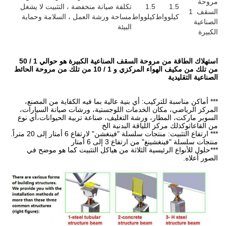
لفة صيانة منخفضة ، التثبيت لا يشغل
احة ورشة العمل ، السلامة وحماية
يئة
استهلاك الطاقة من مروحة السقف الصناعية الكبيرة هو حوالي 1 / 50
من تلك من مكيف الهواء المركزي و 1 / 10 من تلك من مروحة الحائط
ة عالية بما فيه الكفاية من المصنع،
اللوجستية، ورشات صيانة السيارات،
غليف، صناعة تربية الحيوانات،أي نوع
دنية الخ
رتفاع 6 أمتار إلى 20 متراً.
6 أمتار
ة من هياكل التثبيت كما هو موضح في