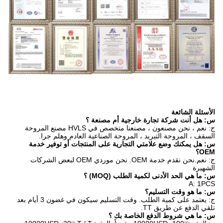
ج: نعم ، نحن مصنعون ، مصنعنا متخصص في HVLS مصنع المروحة
حة الصناعية العادم وهلم جرا.
ية على المنتجات أو توفير خدمة
ج: نعم.نحن نقدم خدمة OEM. نحن موردي OEM لبعض الشركات
MO) ؟
ج: يعتمد على كمية الطلب. وقت التسليم سيكون في غضون 3 أيام بعد
بك ؟
ج: الدفع≤10000USD، 100٪ مقدماً. الدفع≥10000USD، 30٪ T / T