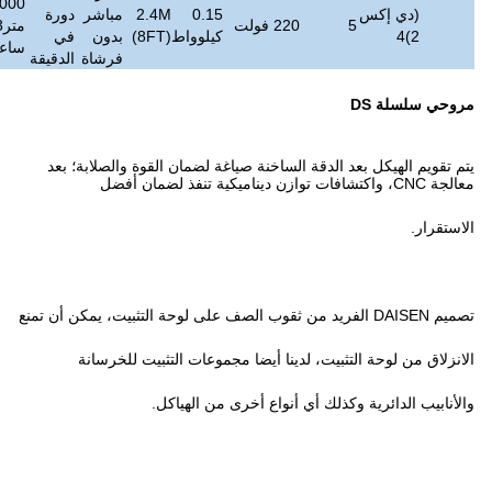
273000
0.15
2.4M
مباشر
دورة
≤
45
34
متر3/
200
4 ~ 5
كيلوواط
(8FT)
بدون
في
ديسيبل
كجم
ساعة
فرشاة
الدقيقة
نة صياغة لضمان القوة والصلابة؛ بعد
 أيضا مجموعات التثبيت للخرسانة
ع أخرى من الهياكل.