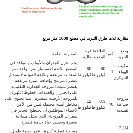
مربع
قارنة العامة
ب عزل الجدران والأبواب والنوافذ في
مصنع. تكلفة الاستثمار لمرة واحدة من
معدات مرتفعة.وتكلفة الصيانة لاستبدال
صر المرشح وإضافة المبرد مرتفعة
صر تثبيت المروحة الجدارية التقليدية
ى الجدران والعمدات. خطوط الكهرباء
مروحة الأرضية منتشرة ، مما يحتوي على
اطر أمنية محتملة.ليس من الآمن
عضاء الموظفين أن يخلطوا الشعر في
رات المروحة، الذي يحتل مساحة
يرة ويغطي حياة خدمة قصيرة
احة تغطية كبيرة ، عمر خدمة طويل ،