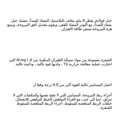
8 ملم مغلف بالبلاستيك المضاد للصدأ، مشبك حبل
قفز، ويقوم بتعديل أفق المروحة، ويمنع
ز.
الشفرة مصنوعة من مواد سبيكة الطيران المكونة من الـ Al-mg I التي
فقا ل
ي لا تفتح نفسها والمكعبات التي لا
المناهض للخيط المناهض للانفصال،
 أجزاء الربط المناهضة للسقوط