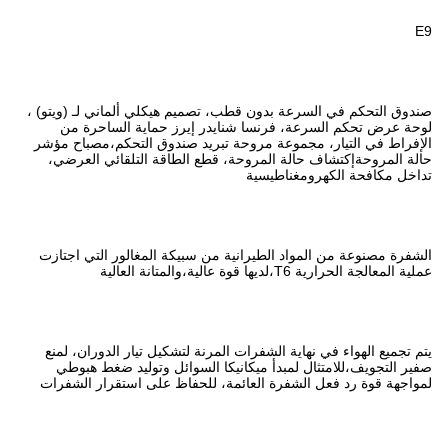
طب، تصميم هيكلي ألماني لـ (ويتو) ،
شنايدر إيرز حماية الساحرة من
حة تبريد صندوق التحكم،مصباح مؤشر
حة، قطع الطاقة التلقائي العرضي،
نية من سبيكة المغالور التي اجتازت
ت المرنة لتشكيل تيار الدوران، لمنع
كانيكا السوائل وتوليد ضغط هبوطي
ائمة، للحفاظ على استقرار الشفرات