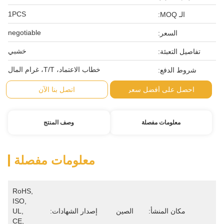
1PCS
negotiable
خشبي
خطاب الاعتماد، T/T، غرام المال
اتصل بنا الآن
وصف المنتج
معلومات مفصلة
RoHS, 
ISO, 
ين
إصدار الشهادات:
UL, 
CE, 