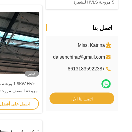
5 مروحة HVLS للشفرة
اتصل بنا
Miss. Katrina
daisenchina@gmail.com
+8613183592238
فيديو
1.5KW HVls 
مروحة السقف مروحة ا
تبريد الهوا
اتصل بنا الآن
احصل على أفضل