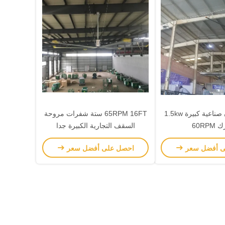
مروحة مخزن صناعية كبيرة 1.5kw
65RPM 16FT ستة شفرات مروحة
60RP
السقف التجارية الكبيرة جدا
ى أفضل سعر
احصل على أفضل سعر