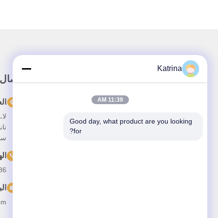
Katrina
رابط سريع
اتصال
11:39 AM
المنزل
ال
حولنا
Good day, what product are you looking 
نان
for?
المنتجات
سي
فيديو
ال
--13641973820
أخبار
الب
القضايا
om
اتصل بنا