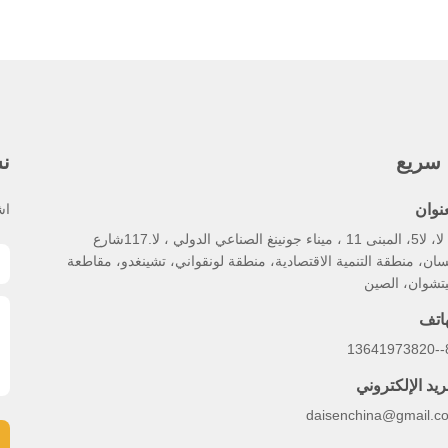
 سريع
نش
عنوان
اش
لا، لا، لا5، المبنى 11 ، ميناء جونينغ الصناعي الدولي ، لا.117شارع
سان، منطقة التنمية الاقتصادية، منطقة لونقواني، تشينغدو، مقاطعة
تشوان، الصين
هاتف
86
ريد الإلكتروني
daisenchina@gmail.c