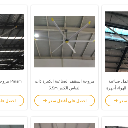
ورشة عمل صناعية
مروحة السقف الصناعية الكبيرة ذات
Pmsm مروحة HVLS عالية الحجم
لهواء أجهزة
القياس الكبير 5.5m
ء
 سعر
احصل على أفضل سعر
احصل عل