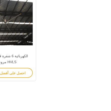
الكهربائية 6
HVLS مروحة
احصل على أفضل