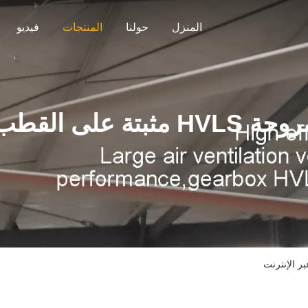
المنزل
حولنا
المنتجات
فيديو
حة HVLS مثبتة على القطب