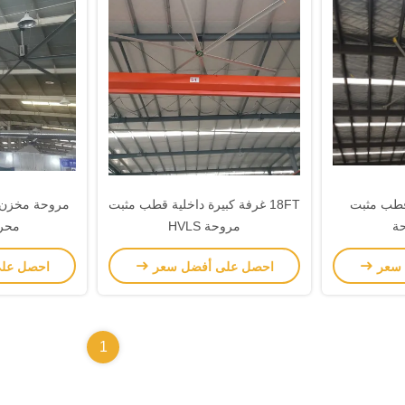
 شفرة قطب مثبت
18FT غرفة كبيرة داخلية قطب مثبت
مروحة HVLS
محرك M
 سعر
احصل على أفضل سعر
احصل عل
1