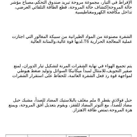
حة تبريد صندوق التحكم،مصباح مؤشر
حة، قطع الطاقة التلقائي العرضي،
نية من سبيكة المغالور التي اجتازت
ت المرنة لتشكيل تيار الدوران، لمنع
كانيكا السوائل وتوليد ضغط هبوطي
ائمة، للحفاظ على استقرار الشفرات
8 ملم مغلف بالبلاستيك المضاد للصدأ، مشبك حبل
قفز، ويقوم بتعديل أفق المروحة، ويمنع
ز.