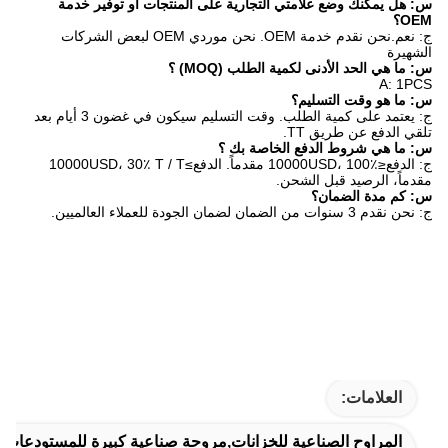
ية على المنتجات أو توفير خدمة
ج: نعم.نحن نقدم خدمة OEM. نحن موردي OEM لبعض الشركات
MO) ؟
ج: يعتمد على كمية الطلب. وقت التسليم سيكون في غضون 3 أيام بعد
بك ؟
ج: الدفع≤10000USD، 100٪ مقدماً. الدفع≥10000USD، 30٪ T / T
انات,مروحة صناعية كبيرة للمستودعات,مروحة السقف عالية الحجم م