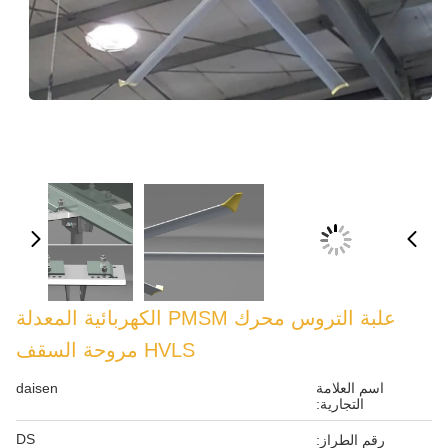
علبة التروس محرك PMSM الكهربائية المعدلة
HVLS مروحة السقف
daisen
DS