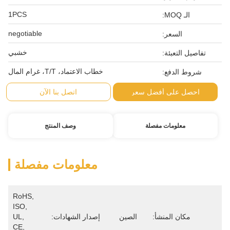
1PCS
negotiable
خشبي
خطاب الاعتماد، T/T، غرام المال
اتصل بنا الآن
وصف المنتج
معلومات مفصلة
RoHS, 
ISO, 
ين
إصدار الشهادات:
UL, 
CE, 