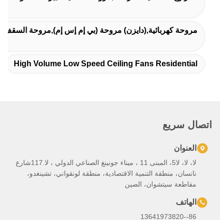
) مروحة (بي إم إس إم),مروحة السقف عالية الحجم منخفضة السرعة
High Volume Low Speed Ceili
لا، لا، لا5، المبنى 11 ، ميناء جونينغ الصناعي الدولي ، لا.117شارع
تصادية، منطقة لونقواني، تشينغدو،