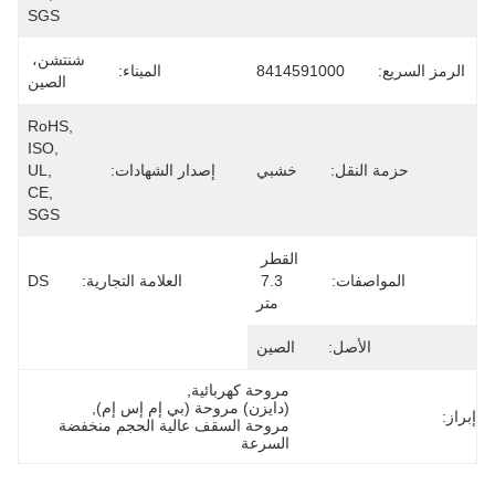
SGS
شنتشن، 
84
الميناء:
الصين
RoHS, 
ISO, 
ي
إصدار الشهادات:
UL, 
CE, 
SGS
القطر 
7.3 
العلامة التجارية:
DS
تر
ين
وحة كهربائية
, 
ايزن) مروحة (بي إم إس إم)
, 
مروحة السقف عالية الحجم منخفضة 
سرعة