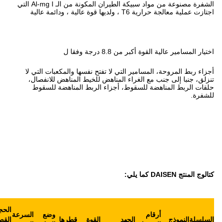
الشفرة مصنوعة من مواد سبيكة الطيران المكونة من الـ Al-mg I التي
فقا ل
ي لا تفتح نفسها والمكعبات التي لا
المناهض للخيط المناهض للانفصال،
 أجزاء الربط المناهضة للسقوط
مساحة
مناسبة
الحجم
وضع
السرعة
تغطية
لارتفاع
مستوى
الوزن
د
القوة
قطرها
القصوى