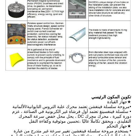
 علبة التروس التايوانية/الألمانية
اة غير الكربونية في الصناعة ، عزم
رة كبيرة ، محرك محرك DC ، يحل محل خفض سرعة المحرك
تحسين موثوقية وكفاءة النقل
 تغيير سرعة غير متدرج من عبارة
ار اختياري) لتهيئة حماية فائقة التيار في