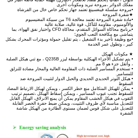
ونات أخرى
جهاز تحكم خاص خال من الفرشاة
•مادة شفرة المروحة تعتمد معالجة T6 من سبيكة المغنيسيوم
عالية، صلابة عالية
•برنامج محاكاة السوائل المتقدم، محاكاة CFD واختبار نفق الهواء، بما
؛
 يتم تقليل حمولة ومؤثرات المحرك بشكل
• يتم تشكيل الأجزاء الهيكلية بواسطة ليزر Q235B ، مع ثني هيكل الصلبة
مقاومة العالية والمحار مضادة للنزلق
الحبل الدوار لتثبيت المروحة ضد
 الكسر ، ويمكن لهيكل الارتباط المضاد
ويمكن إسقاط الهيكل ،تصميم ترتيب
مكن أن يمنع الانزلاق، الهيكل القابل
يت، ويمكن ضبط حفرة الخصر القابلة
ستوى الطائرة من الهيكل شاشة