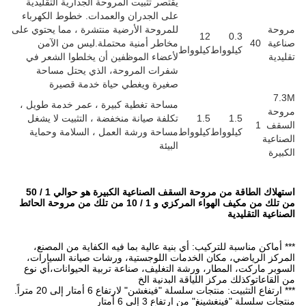
صر تثبيت المروحة الجدارية التقليدية
ى الجدران والعمدات. خطوط الكهرباء
مروحة الأرضية منتشرة ، مما يحتوي على
اطر أمنية محتملة.ليس من الآمن
عضاء الموظفين أن يخلطوا الشعر في
رات المروحة، الذي يحتل مساحة
يرة ويغطي حياة خدمة قصيرة
احة تغطية كبيرة ، عمر خدمة طويل ،
لفة صيانة منخفضة ، التثبيت لا يشغل
احة ورشة العمل ، السلامة وحماية
يئة
استهلاك الطاقة من مروحة السقف الصناعية الكبيرة هو حوالي 1 / 50
من تلك من مكيف الهواء المركزي و 1 / 10 من تلك من مروحة الحائط
ة عالية بما فيه الكفاية من المصنع،
اللوجستية، ورشات صيانة السيارات،
غليف، صناعة تربية الحيوانات،أي نوع
دنية الخ
رتفاع 6 أمتار إلى 20 متراً.
6 أمتار