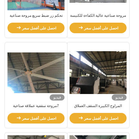
مروحة صناعية عالية الكفاءة للكنيسة
تحكم زر ضبط سريع مروحة صناعية
والمستودع
HVLS كبيرة للتهوية صالة الألعاب
الرياضية
احصل على أفضل سعر
احصل على أفضل سعر
فيديو
فيديو
المراوح الكبيرة السقف العملاق
7مروحة سقفية عملاقة صناعية
التبريد الهوائي الطبيعي مروحة HVLS
بقيمة.3m لملاعب كرة السلة الداخلية
380ac 1.5kw المحرك
احصل على أفضل سعر
احصل على أفضل سعر