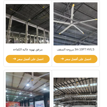
3m 10FT HVLS مروحة السقف
مرفق تهوية عالية الكفاءة
الصناعية داخلية مع محرك Pmsm
احصل على أفضل سعر
احصل على أفضل سعر