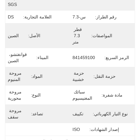
SGS
رقم الطراز:
س-7.3
العلامة التجارية:
DS
قطر 
المواصفات:
7.3 
الأصل:
الصين
متر
قوانغتشو، 
الرمز السريع:
841459100
الميناء:
الصين
حزمة 
مروحة 
حزمة النقل:
المواد:
خشبية
المنيوم
سبائك 
مروحة 
مادة شفرة:
النوع:
المغنيسيوم
محورية
مروحة 
نوع التيار الكهربائي:
تكييف
تصاعد:
سقف
إصدار الشهادات:
ISO