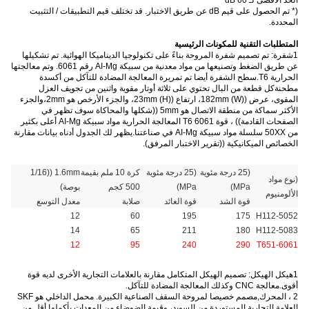
الحد الأقصى لـ 60 dB
(
* تم الحصول على قيم dB عن طريق الاختبار. قد تختلف قيم التطبيقات / التثبيت
المحددة.
المتطلبات التقنية للمكونات الرئيسية
1شفرة: تم تصميم شفرة المروحة بناءً على تكنولوجيا الديناميكا الهوائية. تم تشكيلها
عن طريق الضغط وتصنيعها من مواد معدنية من سبيكة AI-Mg رقم 6061. وتم معالجتها
الحرارية T6.سطح الشفرة أيضا تم تمريرة المعالجة المضادة للتآكل من أكسدة
مطحنةكل قطعة من البال تحتوي على ثلاثة أوتار مقوية واثنين من تجويف العزل
المقوى، عرض ((W) 182mm، ارتفاع ((H) 23mm، والجزء الأرخص هو 2mm،والجزء
الأكثر سماكة من منطقة الاتصال هو 5mm ((شكلها والمحاكاة سوف تظهر في
الصفحات القادمة)) ، قوة 6061 T6 المعالجة الحرارية مواد سبيكة AI-Mg أعلى بكثير
من 50XX سلسلة مواد سبيكة AI-Mg في صناعتنا.يظهر لك الجدول أدناه بيانات مقارنة
الخصائص الميكانيكية ((تقرير الاختبار المرفق).
(25 درجة مئوية
(25 درجة مئوية
كرة 10 ملم بقيمة
1.6mm ((1/16
(نوع مواد
MPa)
MPa)
500 كجم
بوصة)
الألومنيوم
قوة الشد
قوة العائد
صلابة
معدل التوسع
12
60
195
175
5052-H112
14
65
211
180
5083-H112
12
95
240
290
6061-T651
1هيكل الهيكل: تصميم الهيكل المتكامل مقارنة بالعلامات التجارية الأخرى لديه قوة
أقوى.معالجة CNC وكذلك المعالجة المضادة للتآكل.
2 ، المحرك
,
مصمم خصيصا لمروحة السقف الصناعية الكبيرة. محمل الداخلي هو SKF
العلامة التجارية المستوردة من السويد، وقيمة الضوضاء من المعدات بأكملها أقل من