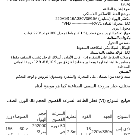
(20A)
ضوء إشارة الطاقة
مرشح الخط اللاسلكي اللاسلكي
مكسّر الهواء (شنايدر) 220V1Ø 16A 380V3Ø16A
كابل محرك القيادة VFD -----------------RVV1*
محول التردد
جهاز تحكم التردد بدون قطب
,
(1.5 كيلوواط) معدل 380 فولت/220 فولت
مكونات السلامة
مسدس التحول
الهيكل الميكانيكي لمكافحة السقوط
كابل فولاذ مغلف بالبلاستيك
وصلات الحفاظ على الشفرة (6) ، كابل الأمان ، أسلاك الرجل (تثبيت السقف فقط)
مسامير عالية المقاومة ومحاور مضادة للانزلاق من 8.8,10.9، 12.9 درجة للمباني
المختلفة.
الضمان
سنة واحدة من الضمان على المحرك والشفرة وصندوق التروس و لوحة التحكم
يختلف خيار مروحة السقف الصناعية كما هو موضح أدناه.
فولتج النموذج ((V) قطر الطاقة السرعة القصوى الحجم dB الوزن الصف
السرعة
حجم
النموذج
الجهد
القوة
قطرها
الضوضاء
وزن
القصوى
الهواء
50 دورة
792000
(دي إس
15
< 60
156
220V/380V
7.3m
في
متر3/
7)3
كيلوواط
ديسيبل
كجم