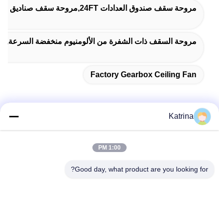
مروحة سقف صندوق العدادات 24FT,مروحة سقف صناديق التروس للغرف الكبيرة,مروحة سقف صناديق التروس المصنعة
مروحة السقف ذات الشفرة من الألومنيوم منخفضة السرعة,م
Factory Gearbox Ceiling Fan
Katrina
اتصال سريع
1:00 PM
العنوان
Good day, what product are you looking for?
لا، لا، لا5، المبنى 11 ، ميناء جونينغ الصناعي الدولي ، لا.117شارع
نانسان، منطقة التنمية الاقتصادية، منطقة لونقواني، تشينغدو،
مقاطعة سيتشوان، الصين
الهاتف