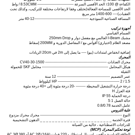
الكفاءة @ 100٪ الحد الأقصى السرعة ------------------------------ 8.53CMM / واط
الحد الأقصى للمساحة الفعالة
(
تختلف وفقا لارتفاعات مختلفة للتركيب، وكذلك تحت
العقبات
)
---- 600-1400 متر مربع
المسافة الصناعية النموذجية ---------------------------------------------12-40 متر
أجهزة تركيب
الصمام القياسي
مشبك I-Beam العالمي مع مفصل دوار و 250mm Drop
مصعد الغلام (اختياري) أقواس مع / المفاصل الدورية و 200MM إسقاط
إضافية انخفاض امتدادات (بيو) ---- ما يصل إلى 2m في 20cm الزيادات
المحرك
محرك العدادات --------------------------------------------------- CV40-30-1500
هيكل المحامل ------------------------------------------------------- محامل SKF للحمولة
الثقيلة
عمر التصميم -------------------------------------------- 12 سنة
HP --------------------------------------------------- 2 / 1.5 كيلوواط
درجة حرارة التشغيل المحيطة -------- -20 درجة مئوية إلى +40 درجة مئوية
فئة العزل H
درجة الحماية IP 55
حالة العمل S 1
عامل الخدمة 0.8/0.78
علبة التروس
النوع -------------------------------------------------------------------- محرك محرك مزدوج
فترة الخدمة _ _ _ _ _ _ _ _ _ _ _ _ _ _ _ _ _ _ _ _ _ _ _ _ الدهون التشحيمية
للدراجات الاصطناعية ، خالية من الصيانة
لوحة تحكم المحرك (MCP)
الطاقة القياسية و أقصى امبريال استهلاك - 220 فولت AC 2Ø (16A) أو 380 AC 3Ø