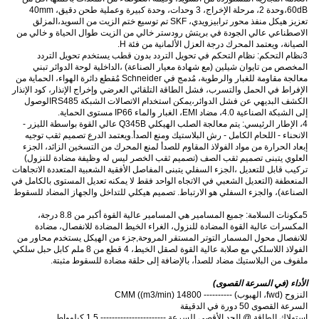
60dB،وحدة 2، مرحلة الإخراج، 3 وحدات، وحدة كبيرة وعملية طحن دقيق، 40mm
تعزيز هيكل منفذ محور ترابيزويدي، SKF تم توسيع ختم الزيت من السويد،المزلق
الاصطناعي عالي الجودة في بريتش رودستر خالي من الزيت طوال الحياة و خالي من
الصيانة، ويعتمد المحرك درجة العزل الألمانية من فئة H.
3نظام التحكم: نظام التحكم في تحويل التردد بدون قطب يستخدم تحويل التردد
المخصص من تايوان شيلين (مع شهادة معيار الصناعة) ،الداخلية لوحة الدوائر تبني
معالجة مقاومة للغبار والرطوبة، مُدمج في Schneider مُقطع دائرة الهواء، الحماية من
الإفراط في الحمل والتسرب، فشل الطاقة التلقائي العرضي وإخراج الإنذار، كود الإنذار
الكشف البديهي عن فشل الدوائر،يمكن استخدام الاتصالات الشبكة RS485الوصول
إلى الشبكة الصناعية 4.0، مضاد EMI، الغبار والماء IP66 مستوى الحماية.
4، الإطار الرئيسي: يتم معالجة الصلب الهيكلي Q345B عالي القوة بواسطة الليزر -
الانحناء - اللحام الكامل - رش البلاستيك ومنع الصدأ.ويعتمد الدرع تصميم ثقب توجيه
إبعاد الحرارة من مواد الفولاذ المقاوم للصدأ لمنع المحرك من التسخين الزائد، الجزء
العلوي يتبنى تصميم ثقب الصف (تصميم ثقب الخصر ليس له وظيفة مضادة للنزول)
تركيب قابل للتعديل ،الجزء السفلي يتبنى المفاصل الأفقية الشعبية المتعددة الاتجاهات
المنعطفة (التعديل الشعبي في الاتجاه الواحد فقط لا يمكنه تعديل المستوى بالكامل في
الصناعة)، والجزء السفلي هو الارتباط. تصميم هيكلي للتداخل والجهاز المضاد للسقوط
5مكونات السلامة: جميع المسامير هي المسامير عالية القوة أكبر من 8.8 درجة،
المكسرات عالية القوة المضادة للنزول، الغراء الخيط المضادة للانفصال، مضادة
للانفصال محول المسمار التوتر المستقر المروحة,جزء من الهيكل يستخدم محاور من
الفولاذ اللاسلكي مع صلابة عالية القوة لصقل الخيط، 4 قطع من 8 ملم كابل حبل سلكي
ملفوف من البلاستيك مضاد للصدأ، بالإضافة إلى حلقة مضادة للسقوط مثبتة.
الأداء (في السرعة القصوى)
النزوح (fwd، الهبوب) ---------- 14800 CMM ((m3/min)
السرعة القصوى 50 دورة في الدقيقة
استهلاك الطاقة @ الحد الأقصى للسرعة ----------------------- 1.5 كيلوواط