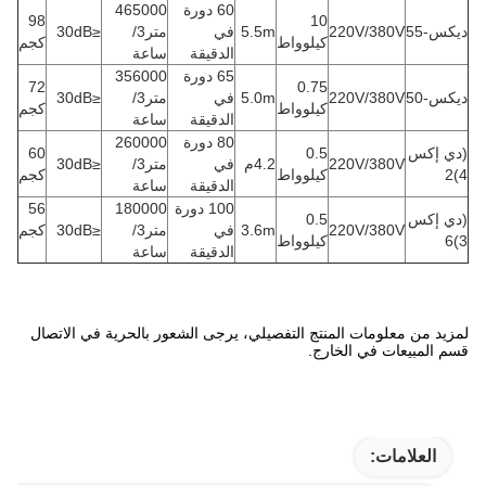
60 دورة
465000
98
10
ديكس-55
220V/380V
5.5m
في
متر3/
≤30dB
كيلوواط
كجم
الدقيقة
ساعة
65 دورة
356000
72
0.75
ديكس-50
220V/380V
5.0m
في
متر3/
≤30dB
كيلوواط
كجم
الدقيقة
ساعة
80 دورة
260000
(دي إكس
0.5
60
220V/380V
4.2م
في
متر3/
≤30dB
4)2
كيلوواط
كجم
الدقيقة
ساعة
100 دورة
180000
56
(دي إكس
0.5
220V/380V
3.6m
في
متر3/
≤30dB
كجم
3)6
كيلوواط
الدقيقة
ساعة
لمزيد من معلومات المنتج التفصيلي، يرجى الشعور بالحرية في الاتصال
قسم المبيعات في الخارج.
العلامات: