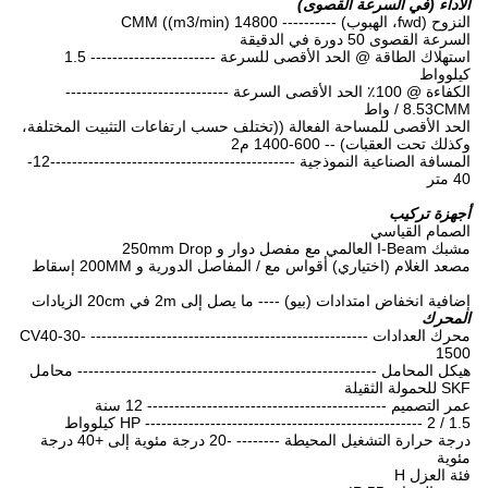
الأداء (في السرعة القصوى)
النزوح (fwd، الهبوب) ---------- 14800 CMM ((m3/min)
السرعة القصوى 50 دورة في الدقيقة
استهلاك الطاقة @ الحد الأقصى للسرعة ----------------------- 1.5
كيلوواط
الكفاءة @ 100٪ الحد الأقصى السرعة ------------------------------
8.53CMM / واط
الحد الأقصى للمساحة الفعالة ((تختلف حسب ارتفاعات التثبيت المختلفة،
وكذلك تحت العقبات) -- 600-1400 م2
المسافة الصناعية النموذجية ---------------------------------------------12-
40 متر
أجهزة تركيب
الصمام القياسي
مشبك I-Beam العالمي مع مفصل دوار و 250mm Drop
مصعد الغلام (اختياري) أقواس مع / المفاصل الدورية و 200MM إسقاط
إضافية انخفاض امتدادات (بيو) ---- ما يصل إلى 2m في 20cm الزيادات
المحرك
محرك العدادات --------------------------------------------------- CV40-30-
1500
هيكل المحامل ------------------------------------------------------- محامل
SKF للحمولة الثقيلة
عمر التصميم -------------------------------------------- 12 سنة
HP --------------------------------------------------- 2 / 1.5 كيلوواط
درجة حرارة التشغيل المحيطة -------- -20 درجة مئوية إلى +40 درجة
مئوية
فئة العزل H