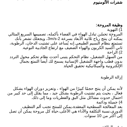
شفرات الألومنيوم
وظيفة المروحة:
1) التهوية
المروحة تحسّن تبادل الهواء في الفضاء بأكمله، تصميمها السريع المثالي
يمكنه أن ينتج رياح ثلاثية الأبعاد بسرعة 2-3m/s، ويجعلك تشعر بأنك
تستمتع بنظام النسيم الطبيعي.إنه يُساعد على تشتيت الدخان، الرطوبة،
ثاني أكسيد الكربون والهواء الضعيف مع ارتفاع الجاذبية النوعية.
2) الراحة
من السهل التشغيل، نظام التحكم يتبنى أحدث نظام تحكم محول التردد
بدون قطب.واجهة التشغيل الإنسانية يسمح لك أيضا التمتع بجمال
الإلكترونية والميكانيكية تحقيق الحياة.
إزالة الرطوبة
لأنه يمكن أن ينتج حجمًا كبيرًا من الهواء ، وتعزيز دوران الهواء بشكل
فعال ، بحيث يتم تشتيت الرطوبة بشكل جيد ، مما يقلل إلى حد كبير من
احتمال حدوث مشاكل مثل البق والفطريات وما إلى ذلك.
4) جميلة ودائمة
بعد المعالجة السطحية المعقدة،يمكن للمنتج تجنب ألم التنظيف
الدوري،نسبة التكلفة والأداء هي الأعلى،حياة كل مروحة يمكن أن تصل
إلى أكثر من 10 سنوات.