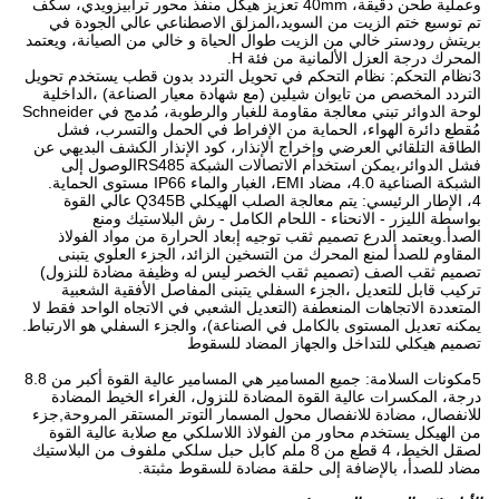
وعملية طحن دقيقة، 40mm تعزيز هيكل منفذ محور ترابيزويدي، سكف
تم توسيع ختم الزيت من السويد،المزلق الاصطناعي عالي الجودة في
بريتش رودستر خالي من الزيت طوال الحياة و خالي من الصيانة، ويعتمد
المحرك درجة العزل الألمانية من فئة H.
3نظام التحكم: نظام التحكم في تحويل التردد بدون قطب يستخدم تحويل
التردد المخصص من تايوان شيلين (مع شهادة معيار الصناعة) ،الداخلية
لوحة الدوائر تبني معالجة مقاومة للغبار والرطوبة، مُدمج في Schneider
مُقطع دائرة الهواء، الحماية من الإفراط في الحمل والتسرب، فشل
الطاقة التلقائي العرضي وإخراج الإنذار، كود الإنذار الكشف البديهي عن
فشل الدوائر،يمكن استخدام الاتصالات الشبكة RS485الوصول إلى
الشبكة الصناعية 4.0، مضاد EMI، الغبار والماء IP66 مستوى الحماية.
4، الإطار الرئيسي: يتم معالجة الصلب الهيكلي Q345B عالي القوة
بواسطة الليزر - الانحناء - اللحام الكامل - رش البلاستيك ومنع
الصدأ.ويعتمد الدرع تصميم ثقب توجيه إبعاد الحرارة من مواد الفولاذ
المقاوم للصدأ لمنع المحرك من التسخين الزائد، الجزء العلوي يتبنى
تصميم ثقب الصف (تصميم ثقب الخصر ليس له وظيفة مضادة للنزول)
تركيب قابل للتعديل ،الجزء السفلي يتبنى المفاصل الأفقية الشعبية
المتعددة الاتجاهات المنعطفة (التعديل الشعبي في الاتجاه الواحد فقط لا
يمكنه تعديل المستوى بالكامل في الصناعة)، والجزء السفلي هو الارتباط.
تصميم هيكلي للتداخل والجهاز المضاد للسقوط
5مكونات السلامة: جميع المسامير هي المسامير عالية القوة أكبر من 8.8
درجة، المكسرات عالية القوة المضادة للنزول، الغراء الخيط المضادة
للانفصال، مضادة للانفصال محول المسمار التوتر المستقر المروحة,جزء
من الهيكل يستخدم محاور من الفولاذ اللاسلكي مع صلابة عالية القوة
لصقل الخيط، 4 قطع من 8 ملم كابل حبل سلكي ملفوف من البلاستيك
مضاد للصدأ، بالإضافة إلى حلقة مضادة للسقوط مثبتة.