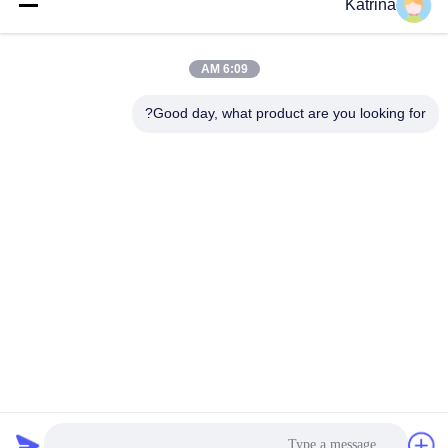
Katrina
اتصال سريع
6:09 AM
العنوان
Good day, what product are you looking for?
لا، لا، لا5، المبنى 11 ، ميناء جونينغ الصناعي الدولي ، لا.117شارع
نانسان، منطقة التنمية الاقتصادية، منطقة لونقواني، تشينغدو،
مقاطعة سيتشوان، الصين
الهاتف
86--13641973820
البريد الإلكتروني
daisenchina@gmail.com
سياسة الخصوصية
|
خريطة الموقع
| الصين جودة جيدة مروحة سقف
HVLS المورد. حقوق الطبع والنشر © 2020-2026 Sichuan Junyi