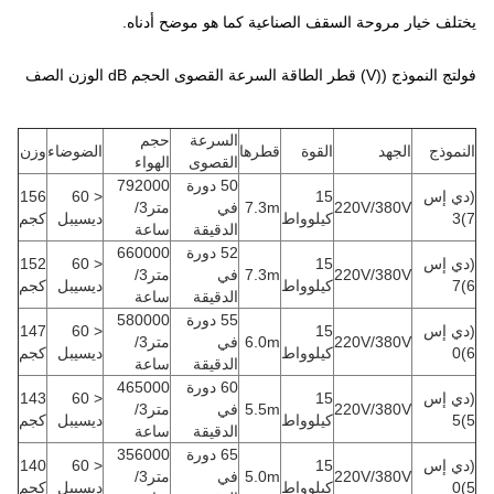
يختلف خيار مروحة السقف الصناعية كما هو موضح أدناه.
فولتج النموذج ((V) قطر الطاقة السرعة القصوى الحجم dB الوزن الصف
السرعة
حجم
النموذج
الجهد
القوة
قطرها
الضوضاء
وزن
القصوى
الهواء
50 دورة
792000
(دي إس
15
< 60
156
220V/380V
7.3m
في
متر3/
7)3
كيلوواط
ديسيبل
كجم
الدقيقة
ساعة
52 دورة
660000
(دي إس
15
< 60
152
220V/380V
7.3m
في
متر3/
6)7
كيلوواط
ديسيبل
كجم
الدقيقة
ساعة
55 دورة
580000
(دي إس
15
< 60
147
220V/380V
6.0m
في
متر3/
6)0
كيلوواط
ديسيبل
كجم
الدقيقة
ساعة
60 دورة
465000
(دي إس
15
< 60
143
220V/380V
5.5m
في
متر3/
5)5
كيلوواط
ديسيبل
كجم
الدقيقة
ساعة
65 دورة
356000
(دي إس
15
< 60
140
220V/380V
5.0m
في
متر3/
5)0
كيلوواط
ديسيبل
كجم