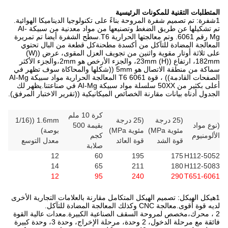
المتطلبات التقنية للمكونات الرئيسية
1شفرة: تم تصميم شفرة المروحة بناءً على تكنولوجيا الديناميكا الهوائية.
تم تشكيلها عن طريق الضغط وتصنيعها من مواد معدنية من سبيكة AI-
Mg رقم 6061. وتم معالجتها الحرارية T6.سطح الشفرة أيضا تم تمريرة
المعالجة المضادة للتآكل من أكسدة مطحنةكل قطعة من البال تحتوي
على ثلاثة أوتار مقوية واثنين من تجويف العزل المقوى، عرض ((W)
182mm، ارتفاع ((H) 23mm، والجزء الأرخص هو 2mm،والجزء الأكثر
سماكة من منطقة الاتصال هو 5mm ((شكلها والمحاكاة سوف تظهر في
الصفحات القادمة)) ، قوة 6061 T6 المعالجة الحرارية مواد سبيكة AI-Mg
أعلى بكثير من 50XX سلسلة مواد سبيكة AI-Mg في صناعتنا.يظهر لك
الجدول أدناه بيانات مقارنة الخصائص الميكانيكية ((تقرير الاختبار المرفق).
كرة 10 ملم
(25 درجة
(25 درجة
1.6mm ((1/16
(نوع مواد
بقيمة 500
مئوية MPa)
مئوية MPa)
بوصة)
الألومنيوم
كجم
قوة الشد
قوة العائد
معدل التوسع
صلابة
12
60
195
175
5052-H112
14
65
211
180
5083-H112
12
95
240
290
6061-T651
1هيكل الهيكل: تصميم الهيكل المتكامل مقارنة بالعلامات التجارية الأخرى
لديه قوة أقوى.معالجة CNC وكذلك المعالجة المضادة للتآكل.
2 ، محرك،مخصص لمروحة السقف الصناعية الكبيرة.معدات عالية القوة
فائقة مع مرحلة الدخول، 2 وحدة، مرحلة الإخراج، وحدة 3، وحدة كبيرة