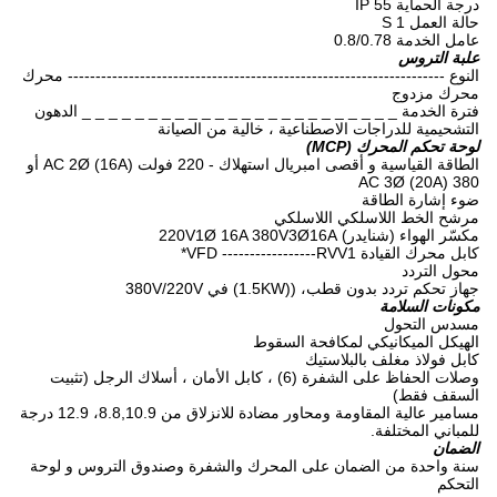
درجة الحماية IP 55
حالة العمل S 1
عامل الخدمة 0.8/0.78
علبة التروس
النوع -------------------------------------------------------------------- محرك
محرك مزدوج
فترة الخدمة _ _ _ _ _ _ _ _ _ _ _ _ _ _ _ _ _ _ _ _ _ _ _ _ الدهون
التشحيمية للدراجات الاصطناعية ، خالية من الصيانة
لوحة تحكم المحرك (MCP)
الطاقة القياسية و أقصى امبريال استهلاك - 220 فولت AC 2Ø (16A) أو
380 AC 3Ø (20A)
ضوء إشارة الطاقة
مرشح الخط اللاسلكي اللاسلكي
مكسّر الهواء (شنايدر) 220V1Ø 16A 380V3Ø16A
كابل محرك القيادة VFD -----------------RVV1*
محول التردد
جهاز تحكم تردد بدون قطب، ((1.5KW) في 380V/220V
مكونات السلامة
مسدس التحول
الهيكل الميكانيكي لمكافحة السقوط
كابل فولاذ مغلف بالبلاستيك
وصلات الحفاظ على الشفرة (6) ، كابل الأمان ، أسلاك الرجل (تثبيت
السقف فقط)
مسامير عالية المقاومة ومحاور مضادة للانزلاق من 8.8,10.9، 12.9 درجة
للمباني المختلفة.
الضمان
سنة واحدة من الضمان على المحرك والشفرة وصندوق التروس و لوحة
التحكم