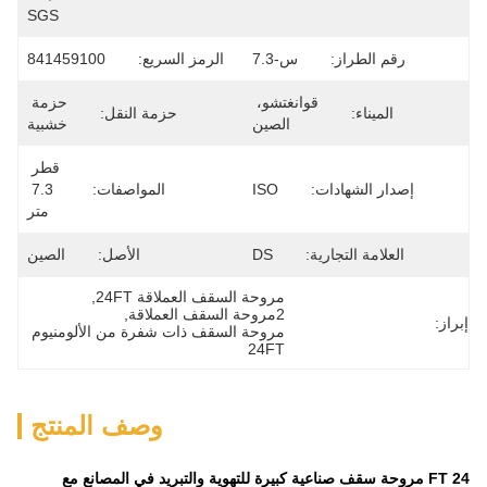
SGS
رقم الطراز:
س-7.3
الرمز السريع:
841459100
قوانغتشو، 
حزمة 
الميناء:
حزمة النقل:
الصين
خشبية
قطر 
إصدار الشهادات:
ISO
المواصفات:
7.3 
متر
العلامة التجارية:
DS
الأصل:
الصين
مروحة السقف العملاقة 24FT
, 
2مروحة السقف العملاقة
, 
إبراز:
مروحة السقف ذات شفرة من الألومنيوم 
24FT
وصف المنتج
24 FT مروحة سقف صناعية كبيرة للتهوية والتبريد في المصانع مع