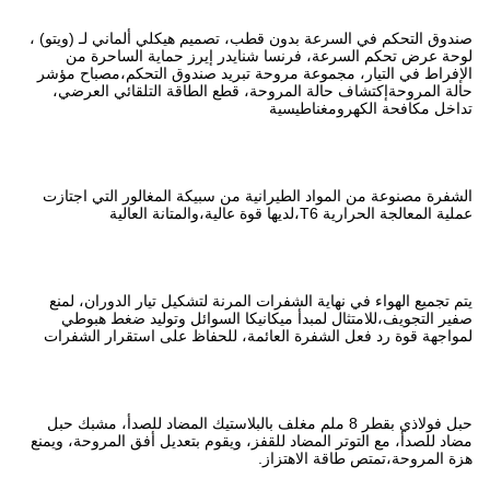
طب، تصميم هيكلي ألماني لـ (ويتو) ،
شنايدر إيرز حماية الساحرة من
حة تبريد صندوق التحكم،مصباح مؤشر
حة، قطع الطاقة التلقائي العرضي،
نية من سبيكة المغالور التي اجتازت
ت المرنة لتشكيل تيار الدوران، لمنع
كانيكا السوائل وتوليد ضغط هبوطي
ائمة، للحفاظ على استقرار الشفرات
8 ملم مغلف بالبلاستيك المضاد للصدأ، مشبك حبل
قفز، ويقوم بتعديل أفق المروحة، ويمنع
ز.