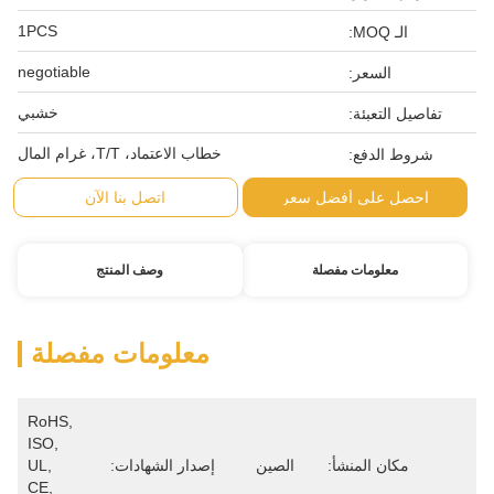
1PCS
negotiable
خشبي
خطاب الاعتماد، T/T، غرام المال
اتصل بنا الآن
وصف المنتج
معلومات مفصلة
RoHS, 
ISO, 
ين
إصدار الشهادات:
UL, 
CE, 