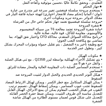
تحسين موثوقية وكفاءة النقل
 تغيير سرعة غير متدرج من عبارة
ار اختياري) لتهيئة حماية فائقة التيار في
ونات أخرى
جهاز تحكم خاص خال من الفرشاة
•مادة شفرة المروحة تعتمد معالجة T6 من سبيكة المغنيسيوم
عالية، صلابة عالية
•برنامج محاكاة السوائل المتقدم، محاكاة CFD واختبار نفق الهواء، بما
؛
 يتم تقليل حمولة ومؤثرات المحرك بشكل
• يتم تشكيل الأجزاء الهيكلية بواسطة ليزر Q235B ، مع ثني هيكل الصلبة
مقاومة العالية والمحار مضادة للنزلق
الحبل الدوار لتثبيت المروحة ضد
 الكسر ، ويمكن لهيكل الارتباط المضاد
ويمكن إسقاط الهيكل ،تصميم ترتيب
مكن أن يمنع الانزلاق، الهيكل القابل
يت، ويمكن ضبط حفرة الخصر القابلة
ستوى الطائرة من الهيكل شاشة