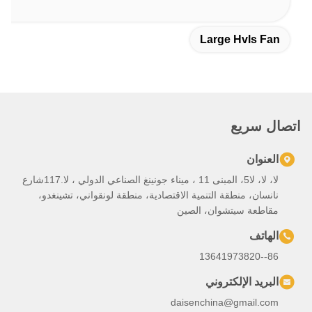
لا، لا، لا5، المبنى 11 ، ميناء جونينغ الصناعي الدولي ، لا.117شارع
تصادية، منطقة لونقواني، تشينغدو،