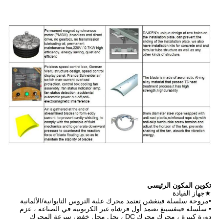
 علبة التروس التايوانية/الألمانية
اة غير الكربونية في الصناعة ، عزم
رة كبيرة ، محرك محرك DC ، يحل محل خفض سرعة المحرك