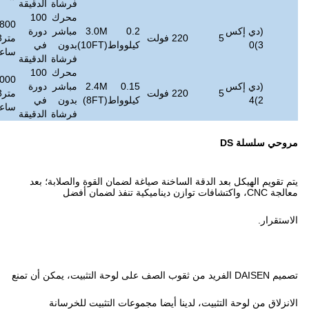
فرشاة
الدقيقة
محرك
100
331800
0.2
3.0M
مباشر
دورة
≤
45
38
متر3/
200
4 ~ 5
كيلوواط
(10FT)
بدون
في
ديسيبل
كجم
ساعة
فرشاة
الدقيقة
محرك
100
273000
0.15
2.4M
مباشر
دورة
≤
45
34
متر3/
200
4 ~ 5
كيلوواط
(8FT)
بدون
في
ديسيبل
كجم
ساعة
فرشاة
الدقيقة
نة صياغة لضمان القوة والصلابة؛ بعد
 أيضا مجموعات التثبيت للخرسانة