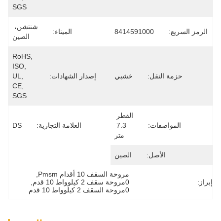
SGS
شنتشن، 
84
الميناء:
الصين
RoHS, 
ISO, 
ي
إصدار الشهادات:
UL, 
CE, 
SGS
القطر 
7.3 
العلامة التجارية:
DS
تر
ين
ة السقف 10 أقدام Pmsm
, 
, 