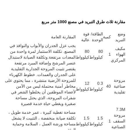
مربع
قارنة العامة
ب عزل الجدران والأبواب والنوافذ في
مصنع. تكلفة الاستثمار لمرة واحدة من
معدات مرتفعة.وتكلفة الصيانة لاستبدال
صر المرشح وإضافة المبرد مرتفعة
صر تثبيت المروحة الجدارية التقليدية
ى الجدران والعمدات. خطوط الكهرباء
مروحة الأرضية منتشرة ، مما يحتوي على
اطر أمنية محتملة.ليس من الآمن
عضاء الموظفين أن يخلطوا الشعر في
رات المروحة، الذي يحتل مساحة
يرة ويغطي حياة خدمة قصيرة
احة تغطية كبيرة ، عمر خدمة طويل ،
لفة صيانة منخفضة ، التثبيت لا يشغل
احة ورشة العمل ، السلامة وحماية
يئة