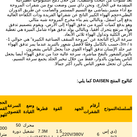
ن خلال دمج التكنولوجيا الطيرانية
ي سين وضعت نوع من شفرات المروحة
م المستمر والصامت عن طريق الدوران
ن شفراتها الفريدة وذات الكفاءة العالية
ء مخرج المروحة شبه مثالي.
لهواء إلى الأرض، ويقوم بتصميم تدفق
ي يولد تدفق هواء شامل.الميزة هي تغطية
لأبعاد.
سرعة الرياح الناتجة عن "مروحة السقف الصناعية الكبيرة" هي حوالي 1-
أفضل شعور بالتبريد عندما يمر تدفق الهواء
قوي جداً يجعل الناس يشعرون
رعة عالية جدا من تدفق الهواء أيضا يجعل
لال تبخير الجلد يجمع سرعة النسيم،
أكثر جمالا.
مساحة
مناسبة
الحجم
وضع
السرعة
تغطية
لارتفاع
مستوى
الوزن
د
القوة
قطرها
القصوى
القيادة
القصوى
أقصى
التثبيت
الضوضاء
الصافي
للهواء
((m)
2)
((m
محرك
50
888000
1.5
7.3M
تشغيل
دورة
≤
60
156
220V/
متر3/
1200
7~18