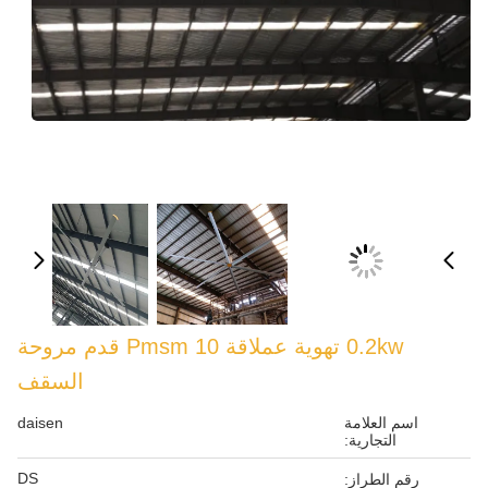
0.2kw تهوية عملاقة Pmsm 10 قدم مروحة
السقف
daisen
DS