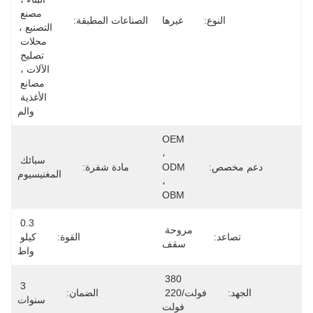
مصنع 
ع:
غيرها
الصناعات المطبقة:
التصنيع ، 
محلات 
تصليح 
الآلات ، 
مصانع 
الأغذية 
والم
OEM 
، 
سبائك 
ODM 
مادة شفرة:
المغنيسيوم
، 
OBM
0.3 
مروحة 
القوة:
كيلو 
سقف
واط
380 
3 
فولت/220 
الضمان:
سنوات
فولت