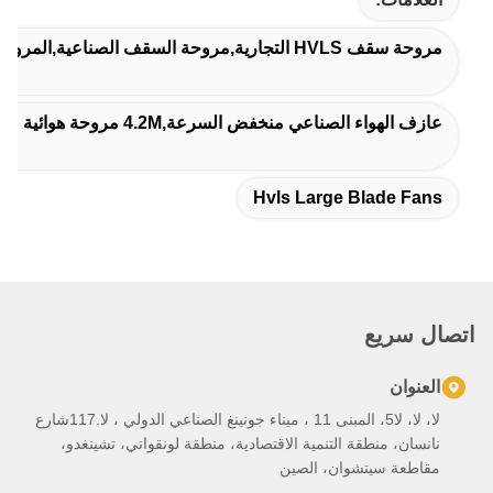
 مروحة هوائية صناعية,مروحة الهواء الصناعية ذات الحجم العالي
Hvls Larg
لا، لا، لا5، المبنى 11 ، ميناء جونينغ الصناعي الدولي ، لا.117شارع
تنمية الاقتصادية، منطقة لونقواني، تشينغدو،
، الصين