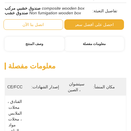
composite wooden box
صندوق خشبي مركب
Non fumigation wooden box
صندوق خشب
ضل سعر
اتصل بنا الآن
صلة
وصف المنتج
معلومات مفصلة
سيتشوان 
إصدار الشهادات:
CE/FCC
، الصين
الفنادق ، 
محلات 
الملابس 
، محلات 
مواد 
البناء ، 