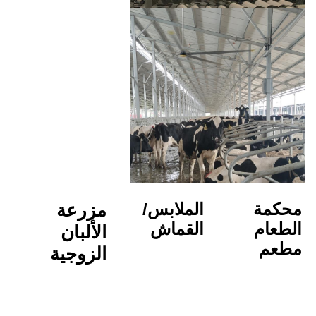
الملابس/
مزرعة 
القماش
الألبان
الزوجية