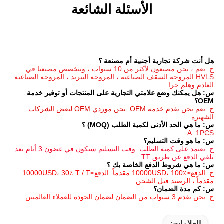
الأسئلة الشائعة
جنبية أم مصنعة ؟
ج: نعم ، نحن مصنعون لأكثر من 10 سنوات ، وتتخصص مصنعنا في 
HVLS المروحة السقف الصناعية ، المروحة التبريد ، المروحة الصناعية 
س: هل يمكنك وضع علامتي التجارية على المنتجات أو توفير خدمة 
ج: نعم.نحن نقدم خدمة OEM. نحن موردي OEM لبعض الشركات 
مية الطلب (MOQ) ؟
م؟
ج: يعتمد على كمية الطلب. وقت التسليم سيكون في غضون 3 أيام بعد 
ع الخاصة بك ؟
ج: الدفع≤10000USD، 100٪ مقدماً. الدفع≥10000USD، 30٪ T / T 
الشحن.