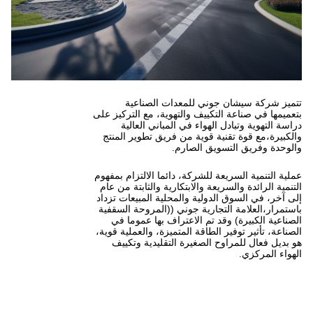
ي للمعدات الصناعية
ييف والتهوية، مع التركيز على
هواء في المباني العالية
 قوية من فريق تطوير المنتج
ق الصارم.
للشركة، دائما الالتزام بمفهوم
ة والابتكارية والثابتة من عام
لية والمحلية المبيعات تزداد
ارية جوني ((المروحة السقفية
تم الاعتراف بها عموما في
طاقة المتميزة، والعملية قوية،
لصغيرة التقليدية وتكييف