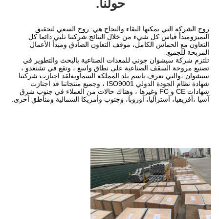
حولنا.
روح الشركة التي يمكنها البقاء والنجاح هي: روح السعي لتحقيق 
التميزومبدأ قياس كل شيء من خلال النتائج.شركتنا تلبي دائما كل 
التعاون مع الحماس الكامل، موقف التعاون الصادق ومبدأ الأعمال 
تلتزم شركة سيشوان جوني للمعدات الصناعية بالبحث والتطوير في 
تصنيع مروحة السقف الصناعية على نطاق واسع ، وتقع في تشنغدو ، 
سيشوان ،والتي تعرف باسم بلد المملكة السماويةلقد اجتازت شركتنا 
شهادة نظام الجودة الدولي ISO9001 ، وجميع منتجاتنا قد اجتازت 
شهادات CE و FC وغيرها ، وهناك حالات من العملاء في جنوب شرق 
يا، أوروبا، وجنوب وأمريكا الشمالية ومناطق أخرى.