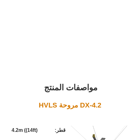
واصفات المنتج
D مروحة HVLS
قطر:
4.2m ((14ft)