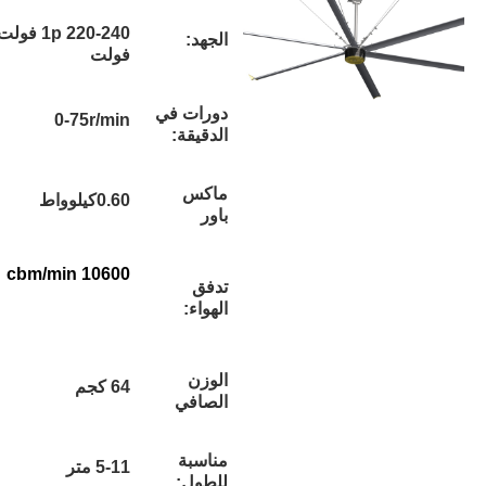
1p 220-240 فولت / 3p 380-420
الجهد:
فولت
دورات في
0-75r/min
الدقيقة:
ماكس
0.60كيلوواط
باور
10600 cbm/min
تدفق
الهواء:
الوزن
64 كجم
الصافي
مناسبة
5-11 متر
للطول: