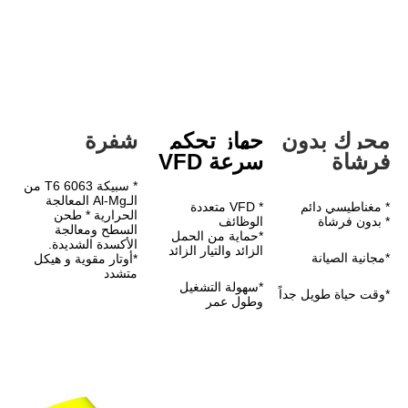
دون 
جهاز تحكم 
شفرة
سرعة VFD
* سبيكة 6063 T6 من 
الـAl-Mg المعالجة 
* VFD متعددة 
الحرارية * طحن 
الوظائف
السطح ومعالجة 
*حماية من الحمل 
الأكسدة الشديدة.
الزائد والتيار الزائد
*أوتار مقوية و هيكل 
متشدد
*سهولة التشغيل 
وطول عمر