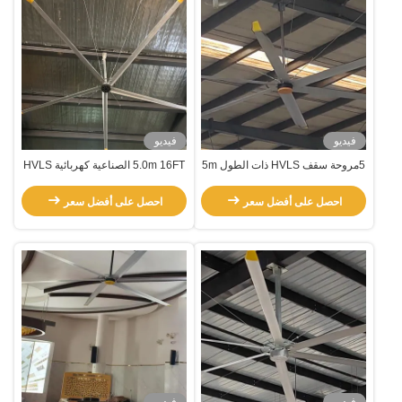
فيديو
فيديو
5مروحة سقف HVLS ذات الطول 5m
5.0m 16FT الصناعية كهربائية HVLS
18FT للمطاعم المباشرة ومصانع
مروحة السقف للتبريد والخروج من
التصنيع عالية الجهد
الصيانة
احصل على أفضل سعر
احصل على أفضل سعر