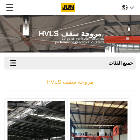
مروحة سقف HVLS
جميع الفئات
مروحة سقف HVLS