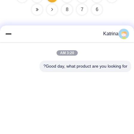
8
7
6
Katrina
اتصال سريع
3:20 AM
العنوان
Good day, what product are you looking for?
لا، لا، لا5، المبنى 11 ، ميناء جونينغ الصناعي الدولي ، لا.117شارع
نانسان، منطقة التنمية الاقتصادية، منطقة لونقواني، تشينغدو،
مقاطعة سيتشوان، الصين
الهاتف
86--13641973820
البريد الإلكتروني
daisenchina@gmail.com