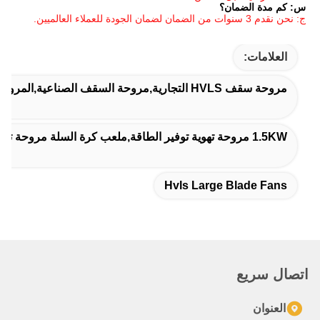
Hvls Larg