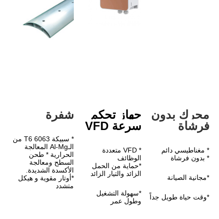
دون 
جهاز تحكم 
شفرة
سرعة VFD
* سبيكة 6063 T6 من 
الـAl-Mg المعالجة 
* VFD متعددة 
الحرارية * طحن 
الوظائف
السطح ومعالجة 
*حماية من الحمل 
الأكسدة الشديدة.
الزائد والتيار الزائد
*أوتار مقوية و هيكل 
متشدد
*سهولة التشغيل 
وطول عمر