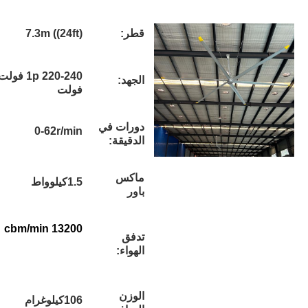
قطر:
7.3m ((24ft)
1p 220-240 فولت / 3p 380-420
الجهد:
فولت
دورات في
0-62r/min
الدقيقة:
ماكس
1.5كيلوواط
باور
13200 cbm/min
تدفق
الهواء:
الوزن
106كيلوغرام