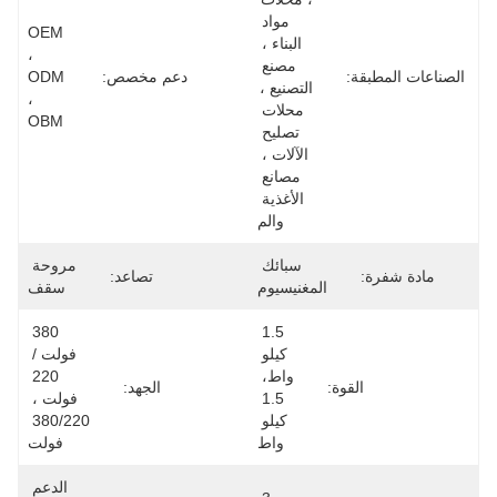
مواد 
OEM 
البناء ، 
، 
مصنع 
دعم مخصص:
ODM 
التصنيع ، 
، 
محلات 
OBM
تصليح 
الآلات ، 
مصانع 
الأغذية 
والم
سبائك 
مروحة 
تصاعد:
المغنيسيوم
سقف
380 
1.5 
كيلو 
فولت / 
واط، 
220 
:
الجهد:
1.5 
فولت ، 
كيلو 
380/220 
واط
فولت
الدعم 