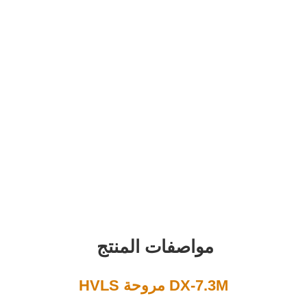
واصفات المنتج
D مروحة HVLS