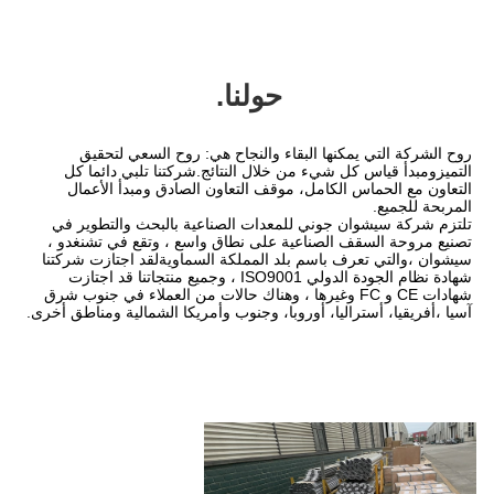
حولنا.
روح الشركة التي يمكنها البقاء والنجاح هي: روح السعي لتحقيق 
التميزومبدأ قياس كل شيء من خلال النتائج.شركتنا تلبي دائما كل 
التعاون مع الحماس الكامل، موقف التعاون الصادق ومبدأ الأعمال 
تلتزم شركة سيشوان جوني للمعدات الصناعية بالبحث والتطوير في 
تصنيع مروحة السقف الصناعية على نطاق واسع ، وتقع في تشنغدو ، 
سيشوان ،والتي تعرف باسم بلد المملكة السماويةلقد اجتازت شركتنا 
شهادة نظام الجودة الدولي ISO9001 ، وجميع منتجاتنا قد اجتازت 
شهادات CE و FC وغيرها ، وهناك حالات من العملاء في جنوب شرق 
يا، أوروبا، وجنوب وأمريكا الشمالية ومناطق أخرى.