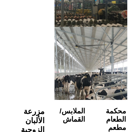
الملابس/
مزرعة 
القماش
الألبان
الزوجية