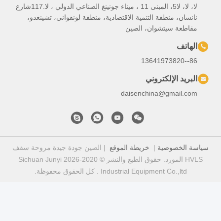
لا، لا، لا5، المبنى 11 ، ميناء جونينغ الصناعي الدولي ، لا.117شارع
تنمية الاقتصادية، منطقة لونقواني، تشينغدو،
، الصين
ي
daisench
خريطة الموقع
| الصين جودة جيدة مروحة سقف
HVLS المورد. حقوق الطبع والنشر © 2020-2026 Sichuan Junyi
Industr . كل الحقوق محفوظة.