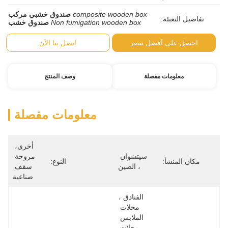
composite wooden box
صندوق خشبي مركب
Non fumigation wooden box
صندوق خشب
ضل سعر
اتصل بنا الآن
صلة
وصف المنتج
معلومات مفصلة
أخرى، 
سيتشوان 
مروحة 
النوع:
، الصين
سقف 
صناعية
الفنادق ، 
محلات 
الملابس 
، محلات 