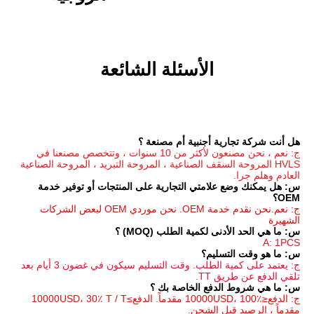
الأسئلة الشائعة
جنبية أم مصنعة ؟
ج: نعم ، نحن مصنعون لأكثر من 10 سنوات ، وتتخصص مصنعنا في 
HVLS المروحة السقف الصناعية ، المروحة التبريد ، المروحة الصناعية 
س: هل يمكنك وضع علامتي التجارية على المنتجات أو توفير خدمة 
ج: نعم.نحن نقدم خدمة OEM. نحن موردي OEM لبعض الشركات 
مية الطلب (MOQ) ؟
م؟
ج: يعتمد على كمية الطلب. وقت التسليم سيكون في غضون 3 أيام بعد 
ع الخاصة بك ؟
ج: الدفع≤10000USD، 100٪ مقدماً. الدفع≥10000USD، 30٪ T / T 
الشحن.