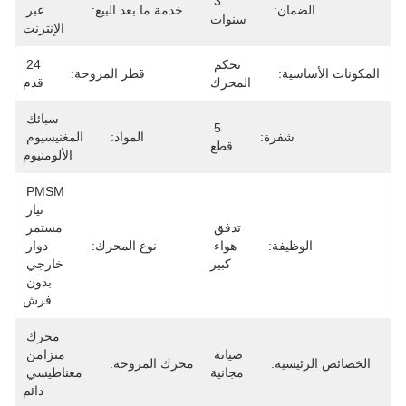
3 
خدمة ما بعد البيع:
عبر 
سنوات
الإنترنت
تحكم 
24 
قطر المروحة:
المحرك
قدم
سبائك 
5 
ة:
المواد:
المغنيسيوم 
قطع
الألومنيوم
PMSM 
تيار 
تدفق 
مستمر 
:
هواء 
نوع المحرك:
دوار 
كبير
خارجي 
بدون 
فرش
محرك 
صيانة 
متزامن 
محرك المروحة:
مجانية
مغناطيسي 
دائم