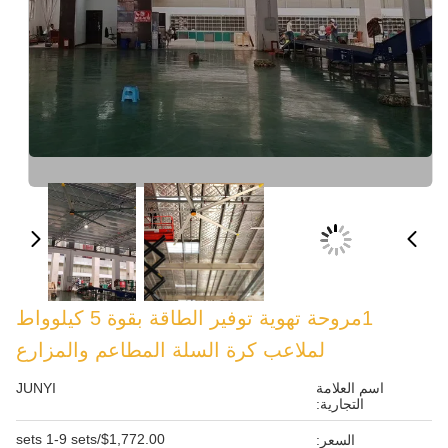
1مروحة تهوية توفير الطاقة بقوة 5 كيلوواط
اعب كرة السلة المطاعم والمزارع
JUNYI
$1,772.00/sets 1-9 sets