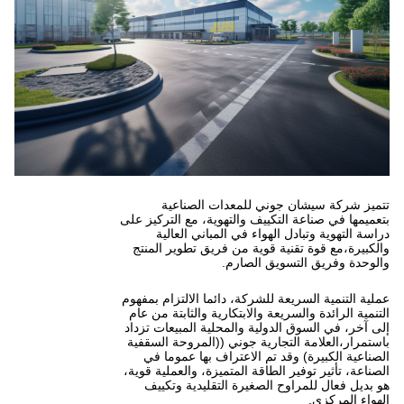
ي للمعدات الصناعية
ييف والتهوية، مع التركيز على
هواء في المباني العالية
 قوية من فريق تطوير المنتج
ق الصارم.
للشركة، دائما الالتزام بمفهوم
ة والابتكارية والثابتة من عام
لية والمحلية المبيعات تزداد
ارية جوني ((المروحة السقفية
تم الاعتراف بها عموما في
طاقة المتميزة، والعملية قوية،
لصغيرة التقليدية وتكييف