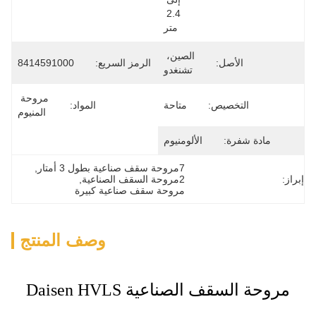
ريع:
8414591000
مروحة 
المواد:
المنيوم
, 
, 
ية كبيرة
وصف المنتج