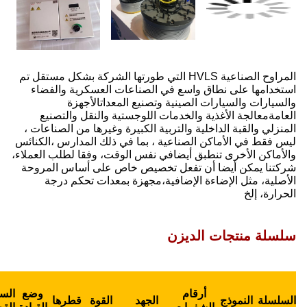
ي طورتها الشركة بشكل مستقل تم
لعسكرية والفضاء
اتالأجهزة
والنقل والتصنيع
غيرها من الصناعات ،
لك المدارس ،الكنائس
، وفقا لطلب العملاء،
على أساس المروحة
عدات تحكم درجة
مساحة
مناسبة
الحجم
وضع
السرعة
تغطية
لارتفاع
مستوى
الوزن
القوة
قطرها
القصوى