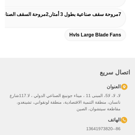
لا، لا، لا5، المبنى 11 ، ميناء جونينغ الصناعي الدولي ، لا.117شارع
لونقواني، تشينغدو،