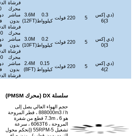
فرشاة
الدقيقة
محرك
90
393600
0.3
3.6M
مباشر
دورة
≤
45
42
متر3/
250
4 ~ 6
لوواط
(12FT)
بدون
في
ديسيبل
كجم
ساعة
فرشاة
الدقيقة
محرك
100
331800
0.2
3.0M
مباشر
دورة
≤
45
38
متر3/
200
4 ~ 5
لوواط
(10FT)
بدون
في
ديسيبل
كجم
ساعة
فرشاة
الدقيقة
محرك
100
273000
0.15
2.4M
مباشر
دورة
≤
45
34
متر3/
200
4 ~ 5
لوواط
(8FT)
بدون
في
ديسيبل
كجم
ساعة
فرشاة
الدقيقة
ء العالي يصل إلى
888000m3 / h ، قطر المروحة
هو 7.3m ، 6 قطع من شفرة
المروحة ، 6063T6 ، سرعة
تشغيل 5-55RPM ((تحكم محول
دون قطب) ، وزن صافي