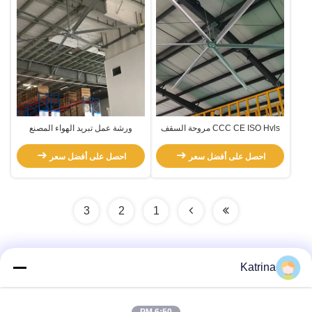
CCC CE ISO Hvls مروحة السقف
ورشة عمل تبريد الهواء المصنع
الصناعية مع صفيحة سبيكة الألومنيوم
العملاق المروحة السقفية / المروحة
والمغنيسيوم
الصناعية
احصل على أفضل سعر
احصل على أفضل سعر
3
2
1
Katrina
اتصال سريع