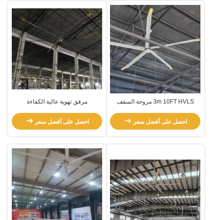
3m 10FT HVLS مروحة السقف
مرفق تهوية عالية الكفاءة
الصناعية داخلية مع محرك Pmsm
احصل على أفضل سعر
احصل على أفضل سعر