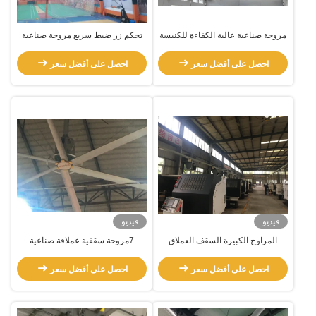
مروحة صناعية عالية الكفاءة للكنيسة
تحكم زر ضبط سريع مروحة صناعية
والمستودع
HVLS كبيرة للتهوية صالة الألعاب
الرياضية
احصل على أفضل سعر
احصل على أفضل سعر
فيديو
فيديو
المراوح الكبيرة السقف العملاق
7مروحة سقفية عملاقة صناعية
التبريد الهوائي الطبيعي مروحة HVLS
بقيمة.3m لملاعب كرة السلة الداخلية
380ac 1.5kw المحرك
احصل على أفضل سعر
احصل على أفضل سعر