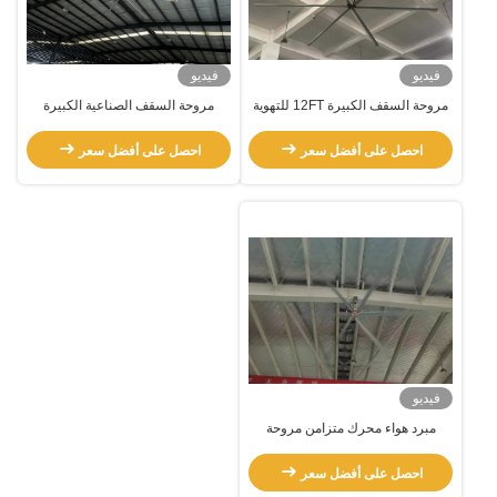
فيديو
فيديو
مروحة السقف الكبيرة 12FT للتهوية
مروحة السقف الصناعية الكبيرة
الهوائية للمستودع
متعددة الوظائف لكل مكان معدات
التهوية
احصل على أفضل سعر
احصل على أفضل سعر
فيديو
مبرد هواء محرك متزامن مروحة
السقف من الألومنيوم 1.2KW 22FT
احصل على أفضل سعر