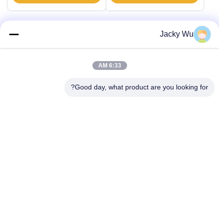
Jacky Wu
اتصال سريع
6:33 AM
العنوان
Good day, what product are you looking for?
لا، لا، لا5، المبنى 11 ، ميناء جونينغ الصناعي الدولي ، لا.117شارع
نانسان، منطقة التنمية الاقتصادية، منطقة لونقواني، تشينغدو،
مقاطعة سيتشوان، الصين
الهاتف
86--13641973820
البريد الإلكتروني
daisenchina@gmail.com