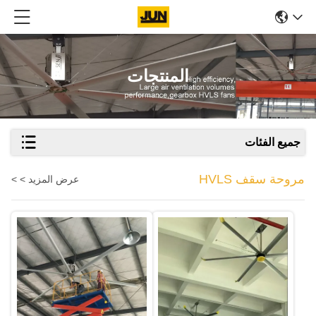
المنتجات
جميع الفئات
مروحة سقف HVLS
عرض المزيد > >