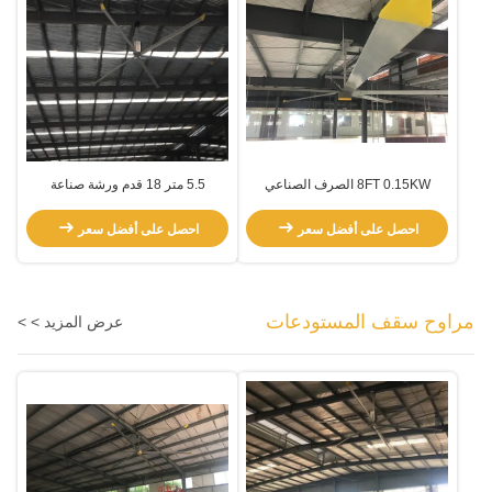
8FT 0.15KW الصرف الصناعي
5.5 متر 18 قدم ورشة صناعة
Pmsm 5 شفرة HVls مروحة
السيارات المعدنية
احصل على أفضل سعر
احصل على أفضل سعر
مراوح سقف المستودعات
عرض المزيد > >