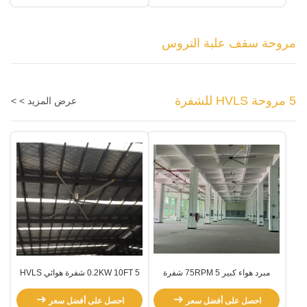
مروحة سقف علبة التروس
5 مروحة HVLS للشفرة
عرض المزيد > >
مبرد هواء كبير 75RPM 5 شفرة
0.2KW 10FT 5 شفرة هوائي HVLS
HVLS مروحة
مروحة
احصل على أفضل سعر
احصل على أفضل سعر