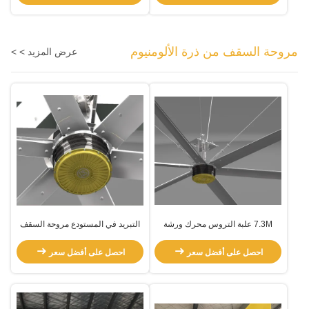
مروحة السقف من ذرة الألومنيوم
عرض المزيد > >
7.3M علبة التروس محرك ورشة
التبريد في المستودع مروحة السقف
العمل التهوية الكهربائية HVLS مروحة
للمساحات الكبيرة الغرف الكبيرة
احصل على أفضل سعر
احصل على أفضل سعر