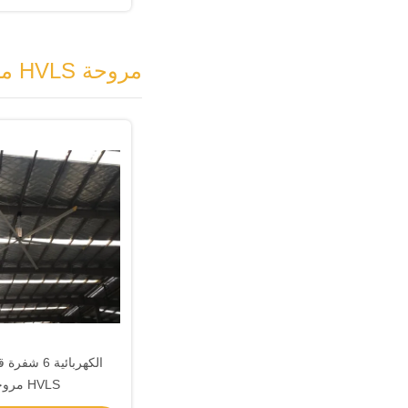
مروحة HVLS مثبتة على القطب
الكهربائية 6
HVLS مروحة