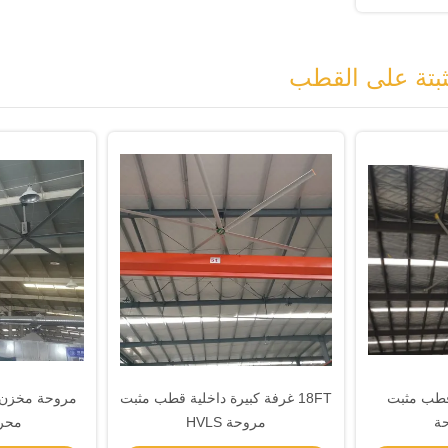
 شفرة قطب مثبت
18FT غرفة كبيرة داخلية قطب مثبت
مروحة HVLS
محرك M