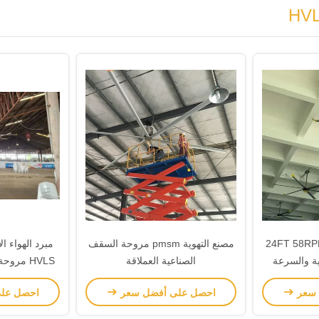
التهوية ورشة العمل 24FT 58RPM
مصنع التهوية pmsm مروحة السقف
مبرد الهواء 
لية والسرعة
الصناعية العملاقة
 السقف
قدم
 سعر
احصل على أفضل سعر
احصل عل