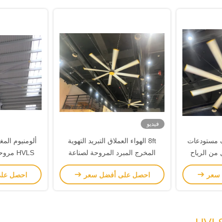
فيديو
 مستودعات
8ft الهواء العملاق التبريد التهوية
ألومنيوم الم
من الرياح
المخرج المبرد المروحة لصناعة
الأغذية
برش غير دائ
 سعر
احصل على أفضل سعر
احصل عل