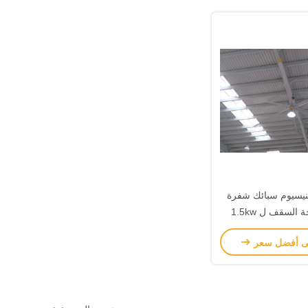
غنيسيوم سبائك شفرة
HVLS مروحة السقف ل 1.5kw
م المغناطيس AC
ى أفضل سعر