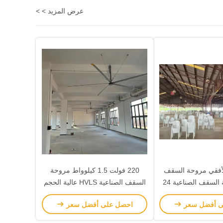
عرض المزيد > >
الأفقي مروحة السقف
220 فولت 1.5 كيلوواط مروحة
HVLS مروحة السقف الصناعية 24
السقف الصناعية HVLS عالية الحجم
 ODM
مع محرك كهربائي مغناطيس دائم
ى أفضل سعر
احصل على أفضل سعر