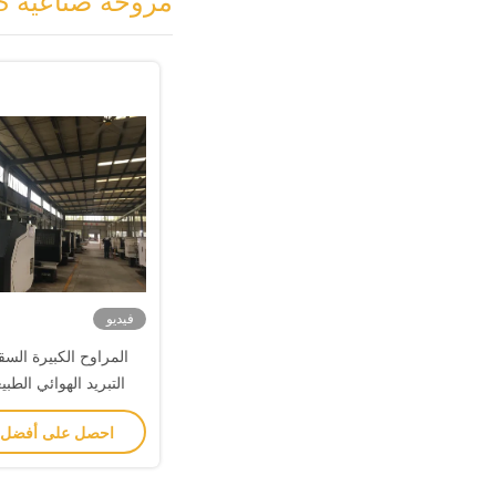
مروحة صناعية HVLS
فيديو
المراوح الكبيرة الس
التبريد الهوائي الط
HVLS 380ac 1.5kw المحر
احصل على أفضل