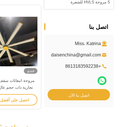
5 مروحة HVLS للشفرة
اتصل بنا
Miss. Katrina
daisenchina@gmail.com
+8613183592238
فيديو
مروحة انبعاثات سقف
تجارية ذات حجم عال 
اتصل بنا الآن
احصل على أفضل