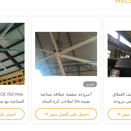
فيديو
قف العملاق
7مروحة سقفية عملاقة صناعية
بيعي مروحة
بقيمة.3m لملاعب كرة السلة
الصناعية مع صف
ك
الداخلية
وال
 سعر
احصل على أفضل سعر
احصل عل