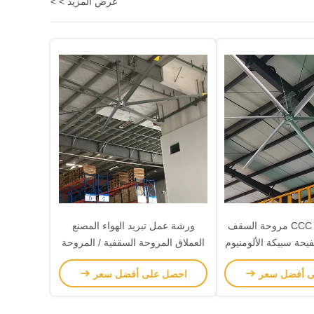
عرض المزيد > >
CCC CE ISO Hvls مروحة السقف
ورشة عمل تبريد الهواء المصنع
يحة سبيكة الألومنيوم
العملاق المروحة السقفية / المروحة
مغنيسيوم
الصناعية
ى أفضل سعر
احصل على أفضل سعر