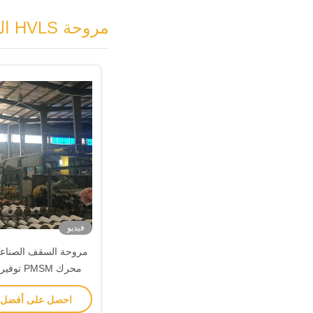
مروحة HVLS الكبيرة
فيديو
مروحة السقف الصناعية
محرك PMSM
السوق التناف
احصل على أفضل