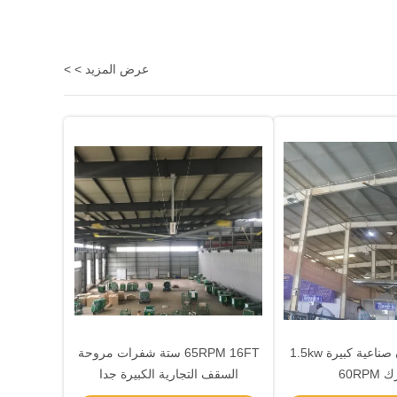
عرض المزيد > >
مروحة مخزن صناعية كبيرة 1.5kw
65RPM 16FT ستة شفرات مروحة
60RP
السقف التجارية الكبيرة جدا