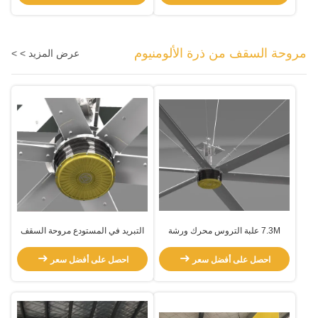
مروحة السقف من ذرة الألومنيوم
عرض المزيد > >
7.3M علبة التروس محرك ورشة
التبريد في المستودع مروحة السقف
العمل التهوية الكهربائية HVLS مروحة
للمساحات الكبيرة الغرف الكبيرة
احصل على أفضل سعر
احصل على أفضل سعر