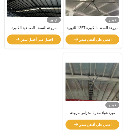
فيديو
فيديو
مروحة السقف الكبيرة 12FT للتهوية
مروحة السقف الصناعية الكبيرة
الهوائية للمستودع
متعددة الوظائف لكل مكان معدات
التهوية
احصل على أفضل سعر
احصل على أفضل سعر
فيديو
مبرد هواء محرك متزامن مروحة
السقف من الألومنيوم 1.2KW 22FT
احصل على أفضل سعر