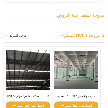
مروحة سقف علبة التروس
5 مروحة HVLS للشفرة
عرض المزيد > >
مبرد هواء كبير 75RPM 5 شفرة
0.2KW 10FT 5 شفرة هوائي HVLS
HVLS مروحة
مروحة
احصل على أفضل سعر
احصل على أفضل سعر