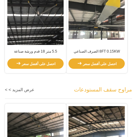
8FT 0.15KW الصرف الصناعي
5.5 متر 18 قدم ورشة صناعة
Pmsm 5 شفرة HVls مروحة
السيارات المعدنية
احصل على أفضل سعر
احصل على أفضل سعر
مراوح سقف المستودعات
عرض المزيد > >