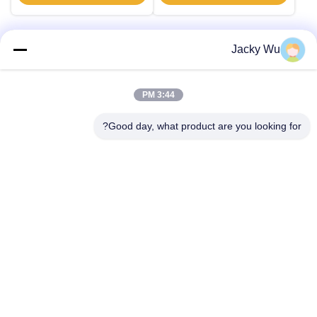
Jacky Wu
اتصال سريع
3:44 PM
العنوان
Good day, what product are you looking for?
لا، لا، لا5، المبنى 11 ، ميناء جونينغ الصناعي الدولي ، لا.117شارع
نانسان، منطقة التنمية الاقتصادية، منطقة لونقواني، تشينغدو،
مقاطعة سيتشوان، الصين
الهاتف
86--13641973820
البريد الإلكتروني
daisenchina@gmail.com