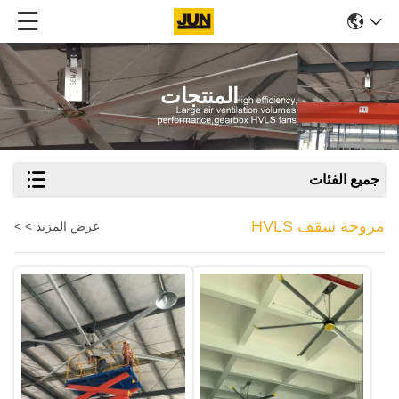
المنتجات
جميع الفئات
مروحة سقف HVLS
عرض المزيد > >