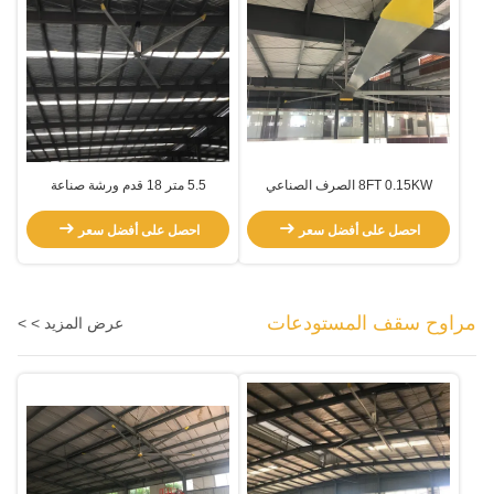
8FT 0.15KW الصرف الصناعي
5.5 متر 18 قدم ورشة صناعة
Pmsm 5 شفرة HVls مروحة
السيارات المعدنية
احصل على أفضل سعر
احصل على أفضل سعر
مراوح سقف المستودعات
عرض المزيد > >