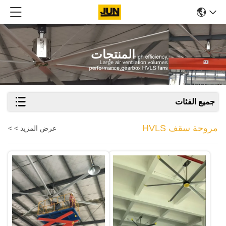
المنتجات
جميع الفئات
مروحة سقف HVLS
عرض المزيد > >