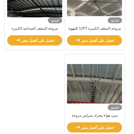
فيديو
فيديو
مروحة السقف الكبيرة 12FT للتهوية
مروحة السقف الصناعية الكبيرة
الهوائية للمستودع
متعددة الوظائف لكل مكان معدات
التهوية
احصل على أفضل سعر
احصل على أفضل سعر
فيديو
مبرد هواء محرك متزامن مروحة
السقف من الألومنيوم 1.2KW 22FT
احصل على أفضل سعر