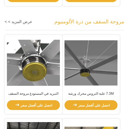
مروحة السقف من ذرة الألومنيوم
عرض المزيد > >
7.3M علبة التروس محرك ورشة
التبريد في المستودع مروحة السقف
العمل التهوية الكهربائية HVLS مروحة
للمساحات الكبيرة الغرف الكبيرة
احصل على أفضل سعر
احصل على أفضل سعر