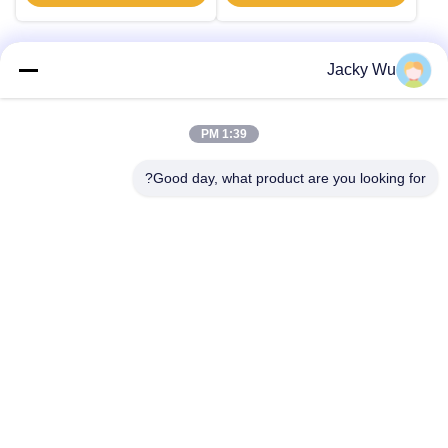
Jacky Wu
اتصال سريع
1:39 PM
العنوان
Good day, what product are you looking for?
لا، لا، لا5، المبنى 11 ، ميناء جونينغ الصناعي الدولي ، لا.117شارع
نانسان، منطقة التنمية الاقتصادية، منطقة لونقواني، تشينغدو،
مقاطعة سيتشوان، الصين
الهاتف
86--13641973820
البريد الإلكتروني
daisenchina@gmail.com