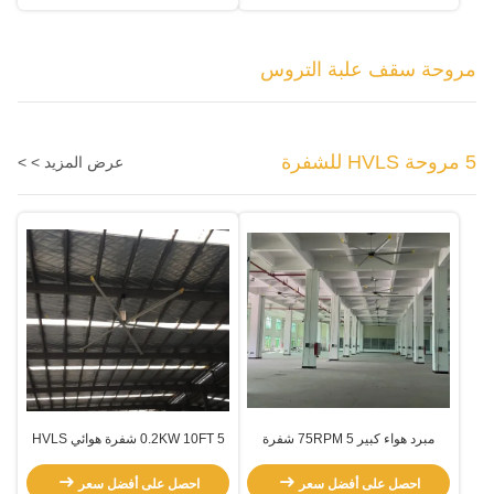
مروحة سقف علبة التروس
5 مروحة HVLS للشفرة
عرض المزيد > >
مبرد هواء كبير 75RPM 5 شفرة
0.2KW 10FT 5 شفرة هوائي HVLS
HVLS مروحة
مروحة
احصل على أفضل سعر
احصل على أفضل سعر