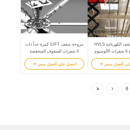
مروحة السقف الكهربائية HVLS
مروحة سقف 22FT كبيرة جداً ذات
يوم
5 شفرات للسقوف المنخفضة
العالية
لى أفضل سعر
احصل على أفضل سعر
8