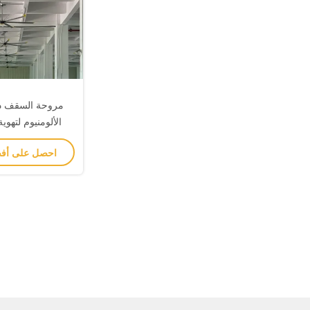
مروحة السقف ذ
الألومنيوم لتهو
احصل على أف