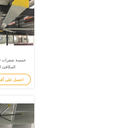
المكافئ ا
احصل على أف