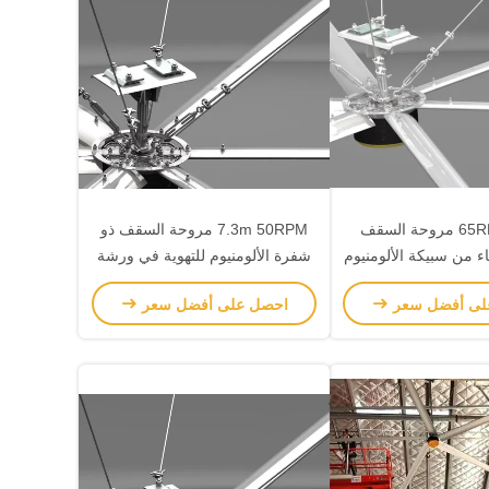
65RPM 20FT مروحة السقف
7.3m 50RPM مروحة السقف ذو
اء من سبيكة الألومنيوم
شفرة الألومنيوم للتهوية في ورشة
العمل
لى أفضل سعر
احصل على أفضل سعر