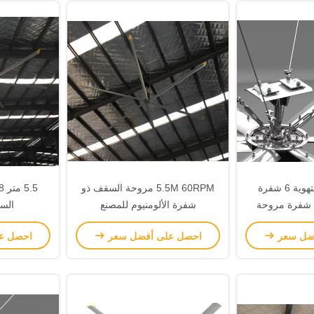
0.7KW 16FT التهوية 6 شفرة
5.5M 60RPM مروحة السقف ذو
وم شفرة مروحة
شفرة الألومنيوم للمصنع
السي
ف
ضل سعر
احصل على أفضل سعر
احصل ع