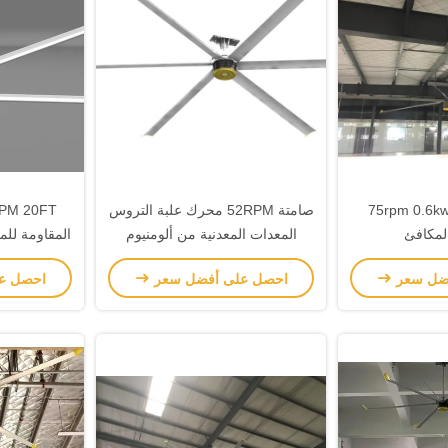
خمسة شفرات 75rpm 0.6kw
صامتة 52RPM محرك علبة التروس
لمكافئ
المعدات المعدنية من ألومنيوم
المقاومة للم
شفرة مروحة السقف
ضل سعر
احصل على أفضل سعر
احصل ع