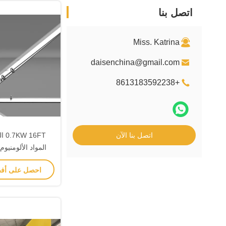
اتصل بنا
Miss. Katrina
daisenchina@gmail.com
+8613183592238
اتصل بنا الآن
المواد الألومني
السق
احصل على أف