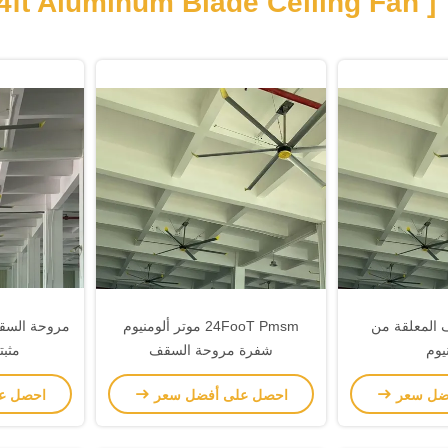
[ 24ft Aluminum Blade Ceiling 
 المعلقة من
24FooT Pmsm موتر ألومنيوم
مروحة السقف
نيوم
شفرة مروحة السقف
مثب
ضل سعر
احصل على أفضل سعر
احصل ع