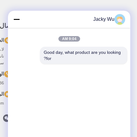
Jacky Wu
رابط سريع
اتصال
9:04 AM
المنزل
ال
حولنا
Good day, what product are you looking 
نان
for?
المنتجات
سي
فيديو
ال
--13641973820
أخبار
الب
القضايا
om
اتصل بنا