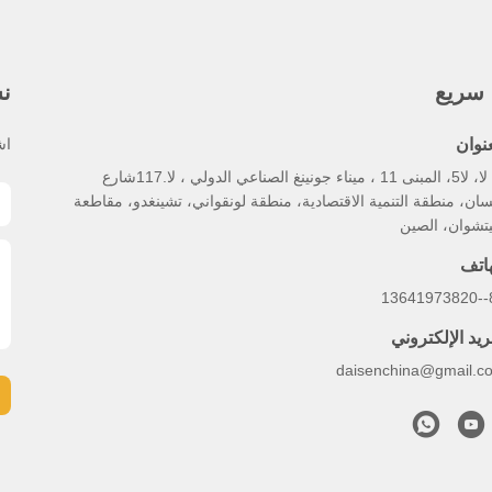
 سريع
نش
عنوان
اش
لا، لا، لا5، المبنى 11 ، ميناء جونينغ الصناعي الدولي ، لا.117شارع
سان، منطقة التنمية الاقتصادية، منطقة لونقواني، تشينغدو، مقاطعة
تشوان، الصين
هاتف
86
ريد الإلكتروني
daisenchina@gmail.c