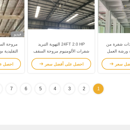
فيديو
ات شفرة من
24FT 2.0 HP التهوية التبريد
ية ورشة العمل
شفرات الألومنيوم مروحة السقف
التقليدية مع 6 شفرات الألومن
العملاقة
ضل سعر
احصل على أفضل سعر
احصل ع
7
6
5
4
3
2
1