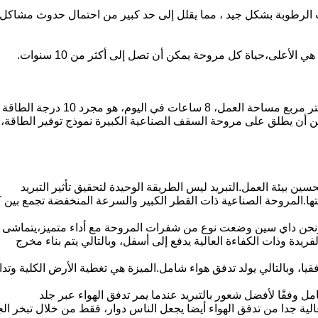
شتيت الرطوبة بشكل جيد ، مما يقلل إلى حد كبير من احتمال حدوث مشاكل
الأعلى،حياة كل مروحة يمكن أن تصل إلى أكثر من 10 سنوات.
الطاقة المسموح بها للمحرك على المروحة هي 1.5KW، كل مروحة يمكن أن تغطي 1000 متر مربع مساحة العمل، 8 ساعات في اليوم، هو مجرد 10 درجة الطاقة
ن أن يطلق على مروحة السقف الصناعية الكبيرة نموذج توفير الطاقة،
 بيئة العمل.التبريد ليس الطريقة الوحيدة لتحقيق تأثير التبريد
ها.المروحة الصناعية ذات القطر الكبير والسرعة المنخفضة تجمع بين 
، ونحن داي سين وضعت نوع من شفرات المروحة مع أداء متميز،يتماشى 
يدة وذات الكفاءة العالية يدفع إلى أسفل، وبالتالي يتم بناء مخرج
يا، وبالتالي يولد تدفق هواء شامل.الميزة هي تغطية الأرض الكلية وتد
"مروحة السقف الصناعية الكبيرة" هي حوالي 1-3m / s،حسب بالكامل وفقًا لأفضل شعور بالتبريد عندما يمر تدفق الهواء عبر جلد
لية جدا من تدفق الهواء أيضا يجعل الناس دوار، فقط من خلال تبخر الج