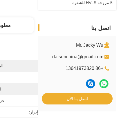
5 مروحة HVLS للشفرة
معلو
اتصل بنا
Mr. Jacky Wu
daisenchina@gmail.com
ال
+86 13641973820
ا
اتصل بنا الآن
حزم
إبراز: