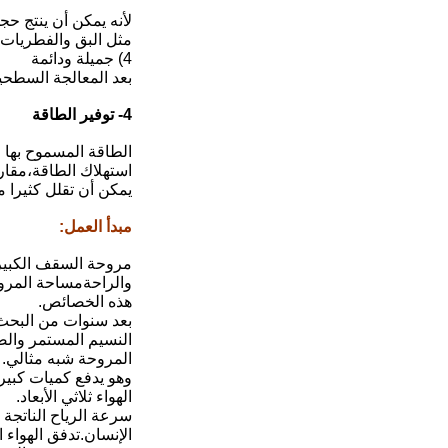
لأنه يمكن أن ينتج حج
مثل البق والفطريات 
4) جميلة ودائمة
بعد المعالجة السطحية 
4- توفير الطاقة
استهلاك الطاقة،مقار
يمكن أن تقلل كثيرا 
مبدأ العمل
:
مروحة السقف الكبيرة 
والراحةمساحة المروح
هذه الخصائص.
بعد سنوات من البحث 
النسيم المستمر والصا
المروحة شبه مثالي.
وهو يدفع كميات كبيرة
الهواء ثلاثي الأبعاد.
الإنسان.تدفق الهواء 