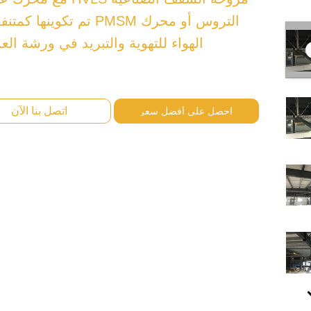
التروس أو محرك PMSM تم تكوينها ك
الهواء للتهوية والتبريد في ورشة الع
اتصل بنا الآن
احصل على أفضل سعر