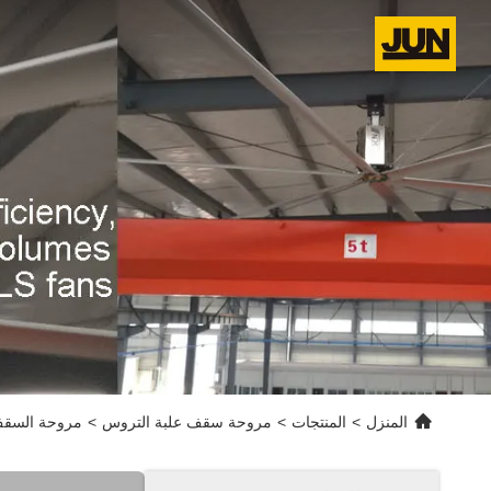
المنزل
>
المنتجات
>
مروحة سقف علبة التروس
>
مروحة السقف الصناعية HVLS مع محرك علبة التروس أو محرك PMSM تم