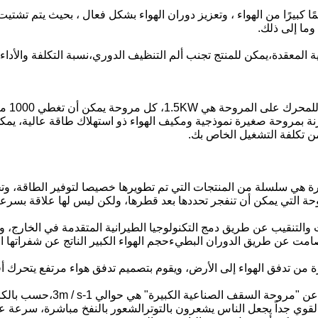
مًا كبيرًا من الهواء ، وتعزيز دوران الهواء بشكل فعال ، بحيث يتم ت
وما إلى ذلك.
المعقدة،يمكن للمنتج تجنب ألم التنظيف الدوري،نسبة التكلفة والأداء هي 
نة بمروحة صغيرة نموذجية ومكيف الهواء ذو استهلاك طاقة عالية، يمك
من تكلفة التشغيل الخاص بك.
هي سلسلة من المنتجات التي تم تطويرها خصيصا لتوفير الطاقة، وتحسين
ة التي يمكن أن تنفجر تحددها بعد قطرها، ولكن ليس لها علاقة بسرعت
والتنقيب عن طريق دمج التكنولوجيا الطيرانية المتقدمة في الخارج
مت عن طريق الدوران البطيءحجم الهواء الكبير الناتج عن شفراتها الفر
 من تدفق الهواء إلى الأرض، ويقوم بتصميم تدفق هواء مرتفع يتحرك أفق
سرعة الرياح الناتجة عن 
القوي جداً يجعل الناس يشعرون بالتوترالشعور بالنفخ مباشرة، سرعة عا