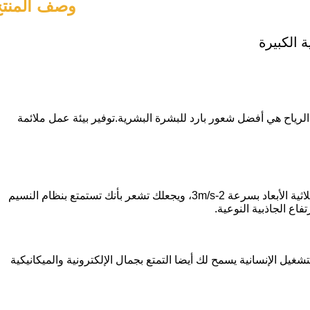
وصف المنتج
 الكبيرة
لرياح هي أفضل شعور بارد للبشرة البشرية.توفير بيئة عمل ملائمة
المروحة تحسّن تبادل الهواء في الفضاء بأكمله، تصميمها السريع المثالي يمكنه أن ينتج رياح ثلاثية الأبعاد بسرعة 2-3m/s، ويجعلك تشعر بأنك تستمتع بنظام النسيم
اع الجاذبية النوعية.
ل الإنسانية يسمح لك أيضا التمتع بجمال الإلكترونية والميكانيكية