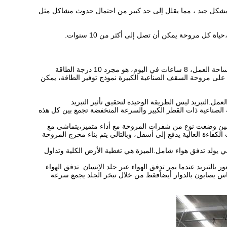
وبة بشكل جيد ، مما يقلل إلى حد كبير من احتمال حدوث مشاكل مثل
 كل مروحة يمكن أن تصل إلى أكثر من 10 سنوات.
الطاقة المسموح بها للمحرك على المروحة هي 1.5KW، كل مروحة يمكن أن تغطي 1000 متر مربع مساحة العمل، 8 ساعات في اليوم، هو مجرد 10 درجة الطاقة
على مروحة السقف الصناعية الكبيرة نموذج توفير الطاقة، يمكن
.التبريد ليس الطريقة الوحيدة لتحقيق تأثير التبريد
 الصناعية ذات القطر الكبير والسرعة المنخفضة تجمع بين كل هذه
 سين وضعت نوع من شفرات المروحة مع أداء متميز،يتماشى مع
كفاءة العالية يدفع إلى أسفل، وبالتالي يتم بناء مخرج المروحة
لي يولد تدفق هواء شامل.الميزة هي تغطية الأرض الكلية وتداول
 شعور بالتبريد عندما يمر تدفق الهواء عبر جلد الإنسان. تدفق الهواء
لناس يصابون بالدوار أيضاًفقط من خلال تبخر الجلد يجمع سرعة