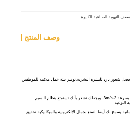
ف التهوية الصناعية الكبيرة
وصف المنتج
فضل شعور بارد للبشرة البشرية.توفير بيئة عمل ملائمة للموظفين
المروحة تحسّن تبادل الهواء في الفضاء بأكمله، تصميمها السريع المثالي يمكنه أن ينتج رياح ثلاثية الأبعاد بسرعة 2-3m/s، ويجعلك تشعر بأنك تستمتع بنظام النسيم
 النوعية.
ة يسمح لك أيضا التمتع بجمال الإلكترونية والميكانيكية تحقيق