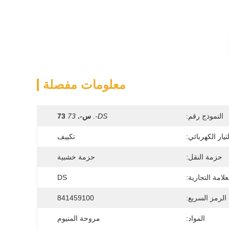
معلومات مفصلة
النموذج رقم:
DS-.
س-.
73
73
تيار الكهربائي:
تكييف
حزمة النقل:
حزمة خشبية
علامة التجارية:
DS
الرمز السريع:
841459100
المواد:
مروحة المنيوم