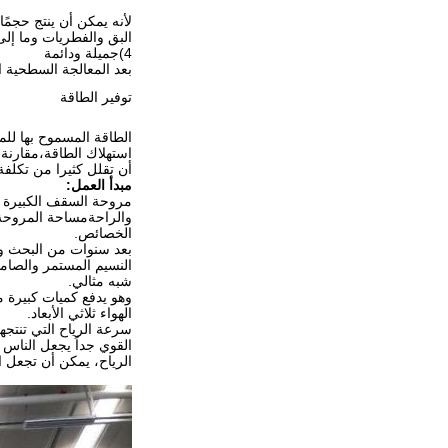
لأنه يمكن أن ينتج حجمً
البق والفطريات وما إلى
4
)
جميلة ودائمة
بعد المعالجة السطحية ال
توفير الطاقة
استهلاك الطاقة،مقارنة
أن تقلل كثيرا من تكلفة
مبدأ العمل
:
مروحة السقف الكبيرة هي
والراحةمساحة المروحة 
الخصائص.
بعد سنوات من البحث وا
النسيم المستمر والصامت
شبه مثالي.
وهو يدفع كميات كبيرة م
الهواء ثلاثي الأبعاد.
سرعة الرياح التي تنتجها
القوي جداً يجعل الناس 
الرياح، يمكن أن تجعل ا