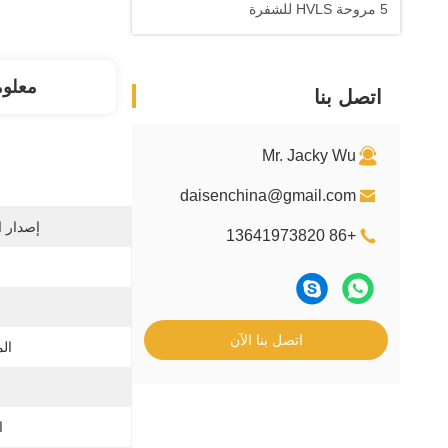
5 مروحة HVLS للشفرة
معلو
اتصل بنا
Mr. Jacky Wu
daisenchina@gmail.com
إصدار ا
+86 13641973820
اتصل بنا الآن
ال
ا