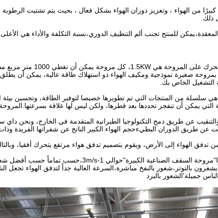
ا كبيرًا من الهواء ، وتعزيز دوران الهواء بشكل فعال ، بحيث يتم تشتيت الرط
 ذلك.
معقدة،يمكن للمنتج تجنب ألم التنظيف الدوري،نسبة التكلفة والأداء هي الأعلى،حياة
 بمروحة صغيرة نموذجية ومكيف الهواء ذو استهلاك طاقة عالية، يمكن أن يطلق 
 التشغيل الخاص بك.
 سلسلة من المنتجات التي تم تطويرها خصيصا لتوفير الطاقة، وتحسين بيئة العمل
التي يمكن أن تنفجر تحددها بعد قطرها، ولكن ليس لها علاقة بسرعتها.المروحة
لتنقيب عن طريق دمج التكنولوجيا الطيرانية المتقدمة في الخارج، ونحن داي
 عن طريق الدوران البطيءحجم الهواء الكبير الناتج عن شفراتها الفريدة وذات ال
ن تدفق الهواء إلى الأرض، ويقوم بتصميم تدفق هواء مرتفع يتحرك أفقيا، وبالتا
"
مروحة السقف الصناعية الكبيرة
"
حوالي 1-3m/s،حسب تماماً حسب أفضل
يشعرون بالتوتر،شعور بالنفخ مباشرة،السرعة العالية جداً لتدفق الهواء تجعل ا
لناس جميلة
'
الشعور بالبرد