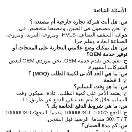
مصنعة ؟
ا متخصص في
الصناعية HVLS، ومروحة التبريد، ومروحة
لى المنتجات أو
ج: نعم.نحن نقدم خدمة OEM. نحن موردي OEM لبعض
دة، سيكون وقت
ج: الدفع ≤10000USD، 100٪ مقدما. الدفع≥10000USD،