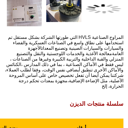
ي طورتها الشركة بشكل مستقل تم
لعسكرية والفضاء
اتالأجهزة
والنقل والتصنيع
غيرها من الصناعات ،
لك المدارس ،الكنائس
، وفقا لطلب العملاء،
على أساس المروحة
عدات تحكم درجة
مساحة
مناسبة
الحجم
وضع
السرعة
تغطية
لارتفاع
مستوى
الوزن