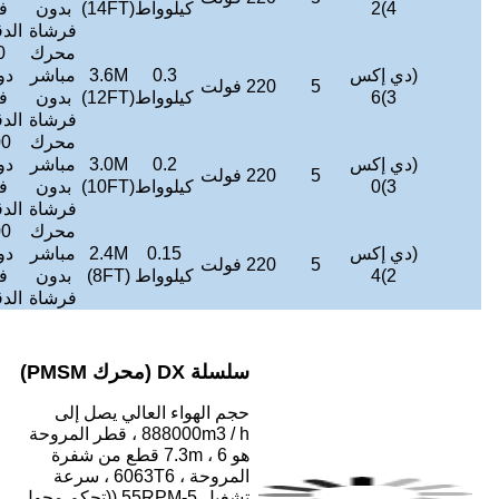
لوواط
(14FT)
بدون
في
ديسيبل
كجم
ساعة
فرشاة
الدقيقة
محرك
90
393600
0.3
3.6M
مباشر
دورة
≤
45
42
متر3/
250
4 ~ 6
لوواط
(12FT)
بدون
في
ديسيبل
كجم
ساعة
فرشاة
الدقيقة
محرك
100
331800
0.2
3.0M
مباشر
دورة
≤
45
38
متر3/
200
4 ~ 5
لوواط
(10FT)
بدون
في
ديسيبل
كجم
ساعة
فرشاة
الدقيقة
محرك
100
273000
0.15
2.4M
مباشر
دورة
≤
45
34
متر3/
200
4 ~ 5
لوواط
(8FT)
بدون
في
ديسيبل
كجم
ساعة
فرشاة
الدقيقة
ء العالي يصل إلى
888000m3 / h ، قطر المروحة
هو 7.3m ، 6 قطع من شفرة
المروحة ، 6063T6 ، سرعة
تشغيل 5-55RPM ((تحكم محول