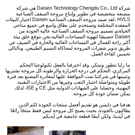
شركة Daisen Technology Chengdu Co.، Ltd هي شركة
السقف الصناعية
HVLS ،لقد صمد مروحة السقف الصناعية Daisen اختبار البيئات
سع في جميع مناحي
الية الجودة من
.نحن نتوقع خلق بيئة
الحارة في الصيف عن
م الطبيعي، وبالتالي
كنولوجيا التحكم
وبة.كل مروحة تشتريها
ادرة المصنع بعد فترة
ختبارات التقنية
المهنية، وحصلنا على الشهادات الدولية مثل CE و ISE، لذلك
جودة لكم الذين
 فقط منتجًا رائعًا
كم.