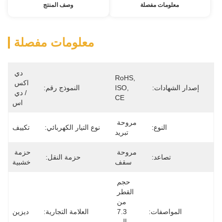
وصف المنتج
ومات مفصلة
دي 
اكس 
النموذج رقم:
/ دي 
اس
ار الكهربائي:
تكييف
حزمة 
حزمة النقل:
خشبية
لامة التجارية:
ديزين