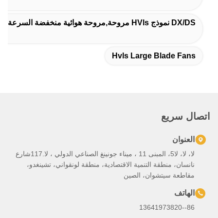
لا، لا، لا5، المبنى 11 ، ميناء جونينغ الصناعي الدولي ، لا.117شارع
لونقواني، تشينغدو،