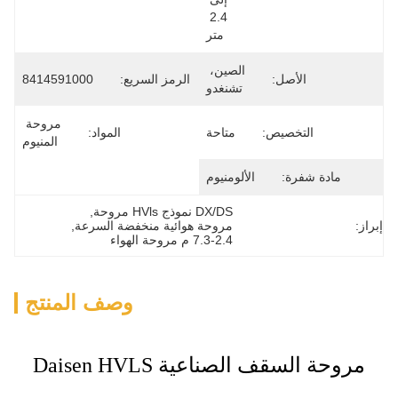
ريع:
8414591000
مروحة 
المواد:
المنيوم
, 
خفضة السرعة
, 
وصف المنتج