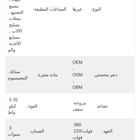
مصنع 
ع:
غيرها
الصناعات المطبقة:
التصنيع ، 
محلات 
تصليح 
الآلات ، 
مصانع 
الأغذية 
والم
OEM 
، 
سبائك 
ODM 
مادة شفرة:
المغنيسيوم
، 
OBM
0.35 
مروحة 
القوة:
كيلو 
سقف
واط
380 
3 
فولت/220 
الضمان:
سنوات
فولت