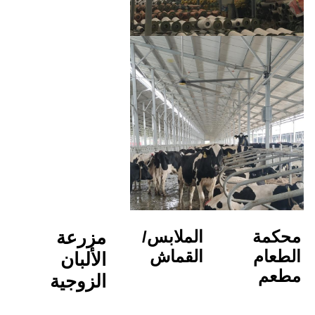
الملابس/
مزرعة 
القماش
الألبان
الزوجية