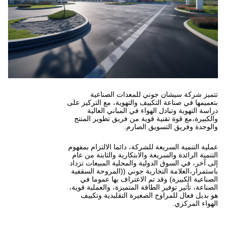
ي للمعدات الصناعية
ييف والتهوية، مع التركيز على
هواء في المباني العالية
 قوية من فريق تطوير المنتج
ق الصارم.
للشركة، دائما الالتزام بمفهوم
ة والابتكارية والثابتة من عام
لية والمحلية المبيعات تزداد
ارية جوني ((المروحة السقفية
تم الاعتراف بها عموما في
طاقة المتميزة، والعملية قوية،
لصغيرة التقليدية وتكييف