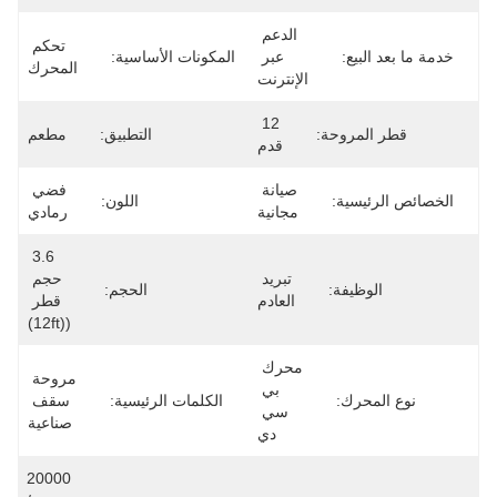
الدعم 
تحكم 
عبر 
المكونات الأساسية:
المحرك
الإنترنت
12 
ة:
التطبيق:
مطعم
قدم
صيانة 
فضي 
اللون:
مجانية
رمادي
3.6 
تبريد 
حجم 
:
الحجم:
العادم
قطر 
((12ft)
محرك 
مروحة 
بي 
الكلمات الرئيسية:
سقف 
سي 
صناعية
دي
20000 