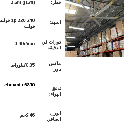
قطر:
3.6m ((12ft)
1p 220-240 فولت / 3p 380-420
الجهد:
فولت
دورات في
0-90r/min
الدقيقة:
ماكس
0.35كيلوواط
باور
6800 cbm/min
تدفق
الهواء:
الوزن
46 كجم
الصافي