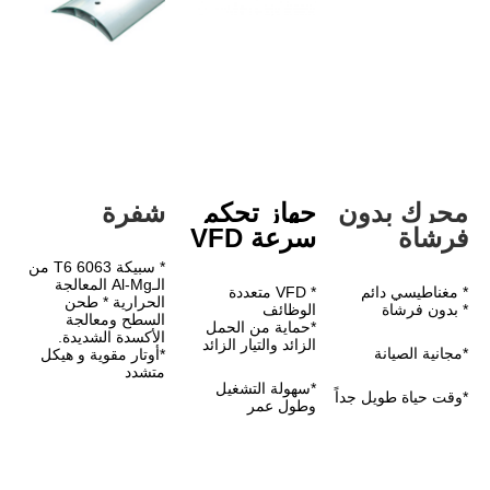
دون 
جهاز تحكم 
شفرة
سرعة VFD
* سبيكة 6063 T6 من 
الـAl-Mg المعالجة 
* VFD متعددة 
الحرارية * طحن 
الوظائف
السطح ومعالجة 
*حماية من الحمل 
الأكسدة الشديدة.
الزائد والتيار الزائد
*أوتار مقوية و هيكل 
متشدد
*سهولة التشغيل 
وطول عمر