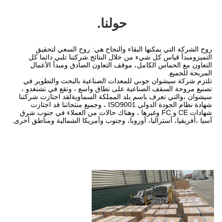
حولنا.
روح الشركة التي يمكنها البقاء والنجاح هي: روح السعي لتحقيق 
التميزومبدأ قياس كل شيء من خلال النتائج.شركتنا تلبي دائما كل 
التعاون مع الحماس الكامل، موقف التعاون الصادق ومبدأ الأعمال 
تلتزم شركة سيشوان جوني للمعدات الصناعية بالبحث والتطوير في 
تصنيع مروحة السقف الصناعية على نطاق واسع ، وتقع في تشنغدو ، 
سيشوان ،والتي تعرف باسم بلد المملكة السماويةلقد اجتازت شركتنا 
شهادة نظام الجودة الدولي ISO9001 ، وجميع منتجاتنا قد اجتازت 
شهادات CE و FC وغيرها ، وهناك حالات من العملاء في جنوب شرق 
يا، أوروبا، وجنوب وأمريكا الشمالية ومناطق أخرى.