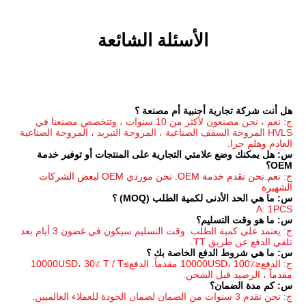
الأسئلة الشائعة
جنبية أم مصنعة ؟
ج: نعم ، نحن مصنعون لأكثر من 10 سنوات ، وتتخصص مصنعنا في 
HVLS المروحة السقف الصناعية ، المروحة التبريد ، المروحة الصناعية 
س: هل يمكنك وضع علامتي التجارية على المنتجات أو توفير خدمة 
ج: نعم.نحن نقدم خدمة OEM. نحن موردي OEM لبعض الشركات 
مية الطلب (MOQ) ؟
م؟
ج: يعتمد على كمية الطلب. وقت التسليم سيكون في غضون 3 أيام بعد 
ع الخاصة بك ؟
ج: الدفع≤10000USD، 100٪ مقدماً. الدفع≥10000USD، 30٪ T / T 
الشحن.