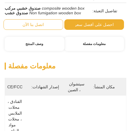
composite wooden box
صندوق خشبي مركب
Non fumigation wooden box
صندوق خشب
ضل سعر
اتصل بنا الآن
صلة
وصف المنتج
معلومات مفصلة
سيتشوان 
إصدار الشهادات:
CE/FCC
، الصين
الفنادق ، 
محلات 
الملابس 
، محلات 
مواد 
البناء ، 