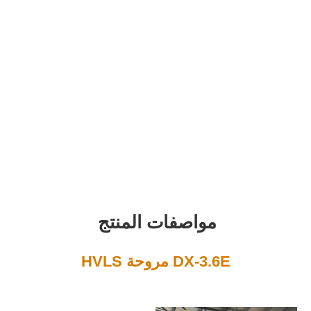
واصفات المنتج
D مروحة HVLS