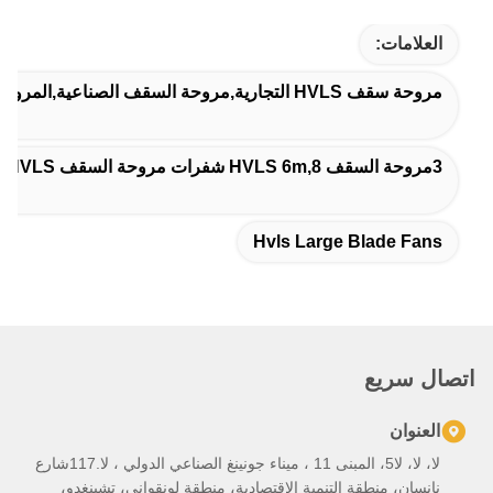
Hvls Larg
لا، لا، لا5، المبنى 11 ، ميناء جونينغ الصناعي الدولي ، لا.117شارع
تنمية الاقتصادية، منطقة لونقواني، تشينغدو،