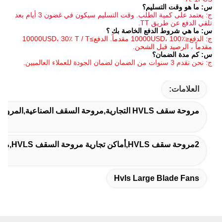
م؟
ج: يعتمد على كمية الطلب. وقت التسليم سيكون في غضون 3 أيام بعد 
ع الخاصة بك ؟
ج: الدفع≤10000USD، 100٪ مقدماً. الدفع≥10000USD، 30٪ T / T 
الشحن.
Hvls Larg