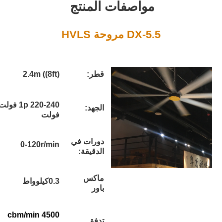
واصفات المنتج
D مروحة HVLS
قطر:
2.4m ((8ft)
1p 220-240 فولت / 3p 380-420
الجهد:
فولت
دورات في
0-120r/min
الدقيقة:
ماكس
0.3كيلوواط
باور
4500 cbm/min
تدفق