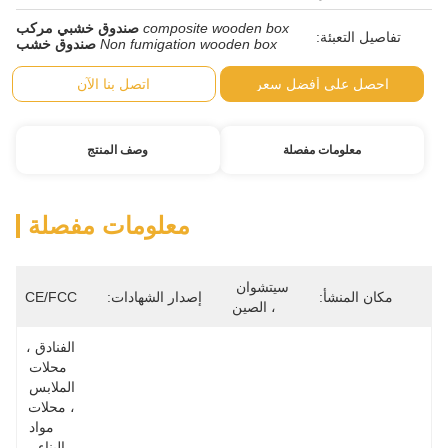
composite wooden box
صندوق خشبي مركب
Non fumigation wooden box
صندوق خشب
ضل سعر
اتصل بنا الآن
صلة
وصف المنتج
معلومات مفصلة
سيتشوان 
إصدار الشهادات:
CE/FCC
، الصين
الفنادق ، 
محلات 
الملابس 
، محلات 
مواد 
البناء ، 