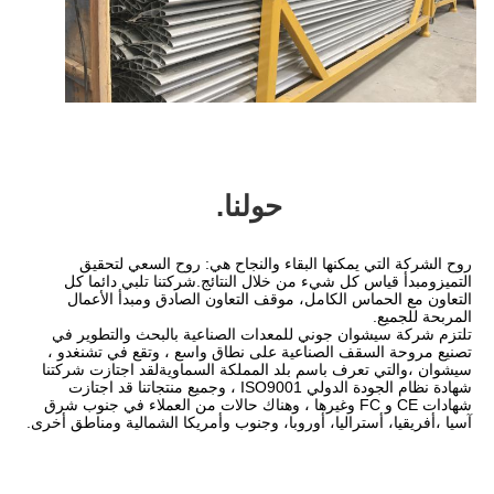
حولنا.
روح الشركة التي يمكنها البقاء والنجاح هي: روح السعي لتحقيق 
التميزومبدأ قياس كل شيء من خلال النتائج.شركتنا تلبي دائما كل 
التعاون مع الحماس الكامل، موقف التعاون الصادق ومبدأ الأعمال 
تلتزم شركة سيشوان جوني للمعدات الصناعية بالبحث والتطوير في 
تصنيع مروحة السقف الصناعية على نطاق واسع ، وتقع في تشنغدو ، 
سيشوان ،والتي تعرف باسم بلد المملكة السماويةلقد اجتازت شركتنا 
شهادة نظام الجودة الدولي ISO9001 ، وجميع منتجاتنا قد اجتازت 
شهادات CE و FC وغيرها ، وهناك حالات من العملاء في جنوب شرق 
يا، أوروبا، وجنوب وأمريكا الشمالية ومناطق أخرى.