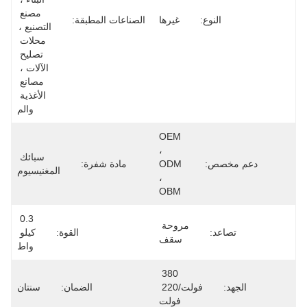
مصنع 
ع:
غيرها
الصناعات المطبقة:
التصنيع ، 
محلات 
تصليح 
الآلات ، 
مصانع 
الأغذية 
والم
OEM 
، 
سبائك 
ODM 
مادة شفرة:
المغنيسيوم
، 
OBM
0.3 
مروحة 
القوة:
كيلو 
سقف
واط
380 
فولت/220 
الضمان:
سنتان
فولت