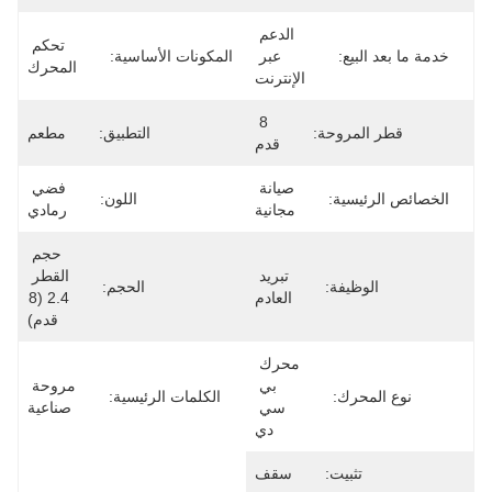
الدعم 
تحكم 
عبر 
المكونات الأساسية:
المحرك
الإنترنت
8 
ة:
التطبيق:
مطعم
قدم
صيانة 
فضي 
اللون:
مجانية
رمادي
حجم 
تبريد 
القطر 
:
الحجم:
العادم
2.4 (8 
قدم)
محرك 
بي 
مروحة 
الكلمات الرئيسية:
سي 
صناعية
دي
:
سقف