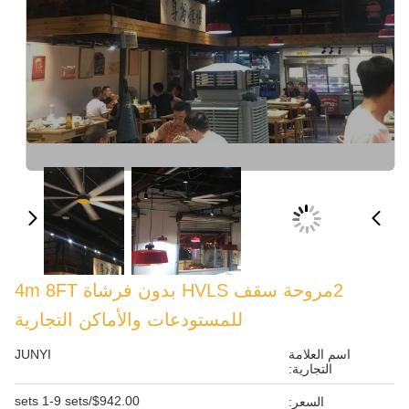
2مروحة سقف HVLS بدون فرشاة 4m 8FT
للمستودعات والأماكن التجارية
JUNYI
$942.00/sets 1-9 sets