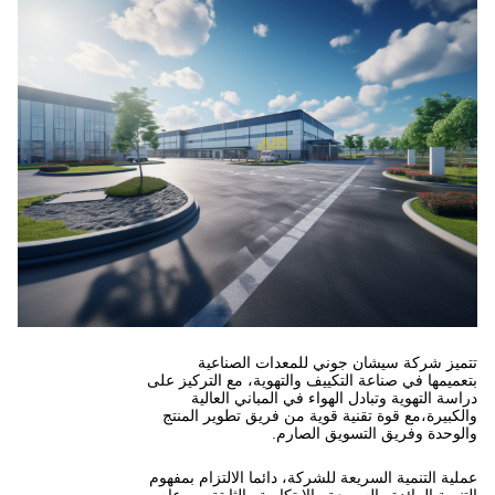
ي للمعدات الصناعية
ييف والتهوية، مع التركيز على
هواء في المباني العالية
 قوية من فريق تطوير المنتج
ق الصارم.
للشركة، دائما الالتزام بمفهوم
ة والابتكارية والثابتة من عام