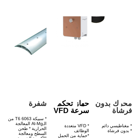
دون 
جهاز تحكم 
شفرة
سرعة VFD
* سبيكة 6063 T6 من 
الـAl-Mg المعالجة 
* VFD متعددة 
الحرارية * طحن 
الوظائف
السطح ومعالجة 
*حماية من الحمل 