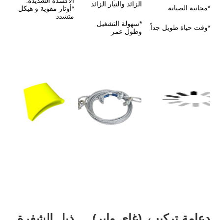
الأكسدة الشديدة.
الزائد والتيار الزائد
*أوتار مقوية و هيكل 
متشدد
*سهولة التشغيل 
وطول عمر
(غاي واير)
ذيل الشفرة