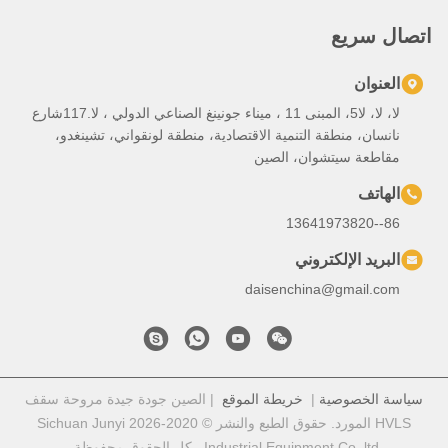
لا، لا، لا5، المبنى 11 ، ميناء جونينغ الصناعي الدولي ، لا.117شارع
تنمية الاقتصادية، منطقة لونقواني، تشينغدو،
، الصين
ي
daisench
خريطة الموقع
| الصين جودة جيدة مروحة سقف
HVLS المورد. حقوق الطبع والنشر © 2020-2026 Sichuan Junyi
Industr . كل الحقوق محفوظة.