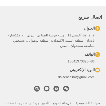
لا، لا، لا5، المبنى 11 ، ميناء جونينغ الصناعي الدولي ، لا.117شارع
تنمية الاقتصادية، منطقة لونقواني، تشينغدو،
، الصين
ي
daisench
خريطة الموقع
| الصين جودة جيدة مروحة سقف