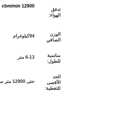
12900 cbm/min
تدفق
الهواء:
الوزن
94كيلوغرام
الصافي
مناسبة
6-13 متر
للطول:
الحد
حتى 12900 متر مربع
الأقصى
للتغطية: