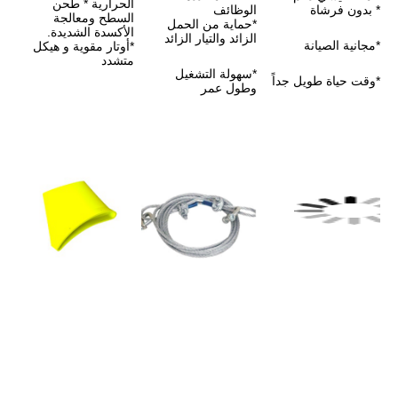
الحرارية * طحن 
الوظائف
السطح ومعالجة 
*حماية من الحمل 
الأكسدة الشديدة.
الزائد والتيار الزائد
*أوتار مقوية و هيكل 
متشدد
*سهولة التشغيل 
وطول عمر