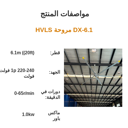
واصفات المنتج
D مروحة HVLS
قطر:
6.1m ((20ft)
1p 220-240 فولت / 3p 380-420
الجهد:
فولت
دورات في
0-65r/min
الدقيقة:
ماكس
1.0kw
باور