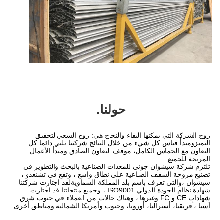
حولنا.
روح الشركة التي يمكنها البقاء والنجاح هي: روح السعي لتحقيق 
التميزومبدأ قياس كل شيء من خلال النتائج.شركتنا تلبي دائما كل 
التعاون مع الحماس الكامل، موقف التعاون الصادق ومبدأ الأعمال 
تلتزم شركة سيشوان جوني للمعدات الصناعية بالبحث والتطوير في 
تصنيع مروحة السقف الصناعية على نطاق واسع ، وتقع في تشنغدو ، 
سيشوان ،والتي تعرف باسم بلد المملكة السماويةلقد اجتازت شركتنا 
شهادة نظام الجودة الدولي ISO9001 ، وجميع منتجاتنا قد اجتازت 
شهادات CE و FC وغيرها ، وهناك حالات من العملاء في جنوب شرق 
يا، أوروبا، وجنوب وأمريكا الشمالية ومناطق أخرى.