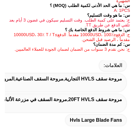
مية الطلب (MOQ) ؟
م؟
ج: يعتمد على كمية الطلب. وقت التسليم سيكون في غضون 3 أيام بعد 
ع الخاصة بك ؟
ج: الدفع≤10000USD، 100٪ مقدماً. الدفع≥10000USD، 30٪ T / T 
الشحن.
Hvls Larg