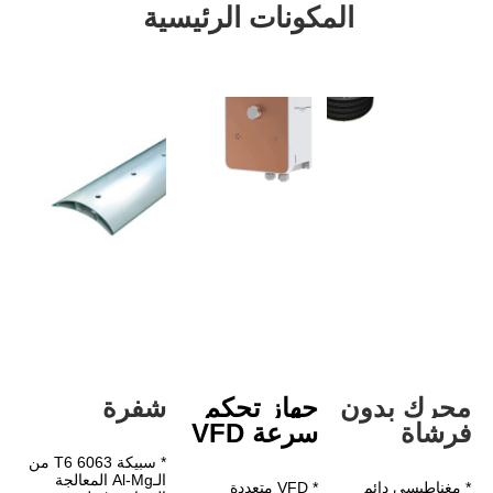
مكونات الرئيسية
دون 
جهاز تحكم 
شفرة
سرعة VFD
* سبيكة 6063 T6 من 
الـAl-Mg المعالجة 
* VFD متعددة 