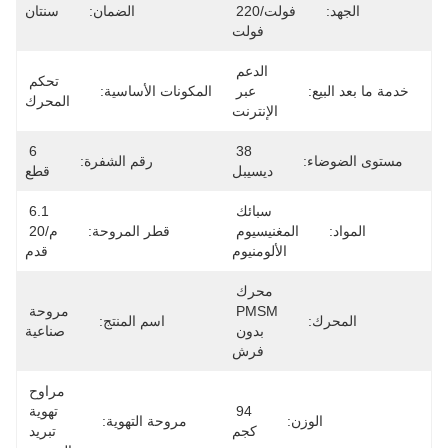
فولت/220 
الضمان:
سنتان
فولت
الدعم 
تحكم 
عبر 
المكونات الأساسية:
المحرك
الإنترنت
6 
38 
رقم الشفرة:
ديسيبل
قطع
سبائك 
6.1 
المغنيسيوم 
قطر المروحة:
م/20 
الألومنيوم
قدم
محرك 
PMSM 
مروحة 
اسم المنتج:
بدون 
صناعية
فرش
مراوح 
94 
تهوية 
زن:
مروحة التهوية:
كجم
تبريد 