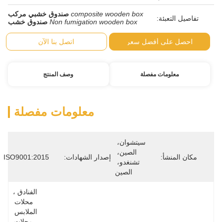
composite wooden box
صندوق خشبي مركب
Non fumigation wooden box
صندوق خشب
ضل سعر
اتصل بنا الآن
صلة
وصف المنتج
معلومات مفصلة
سيتشوان، 
الصين، 
إصدار الشهادات:
ISO9001:2015
تشنغدو، 
الصين
الفنادق ، 
محلات 
الملابس 
، محلات 