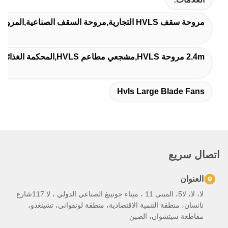
Hvls Larg
لا، لا، لا5، المبنى 11 ، ميناء جونينغ الصناعي الدولي ، لا.117شارع
تنمية الاقتصادية، منطقة لونقواني، تشينغدو،
، الصين