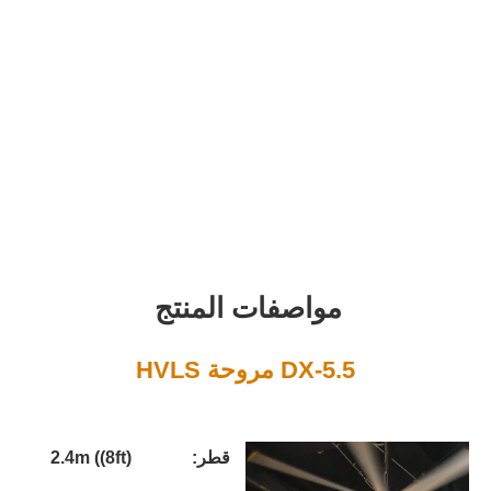
واصفات المنتج
D مروحة HVLS
قطر:
2.4m ((8ft)