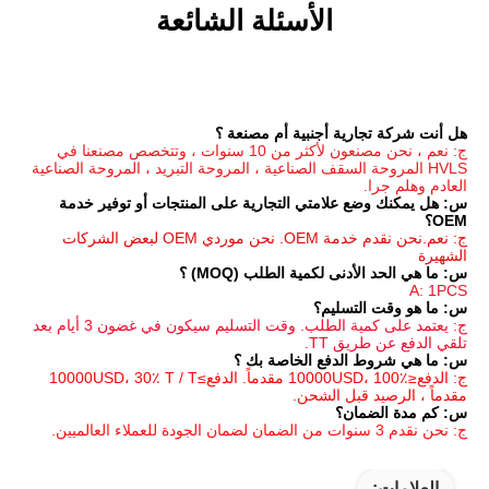
الأسئلة الشائعة
جنبية أم مصنعة ؟
ج: نعم ، نحن مصنعون لأكثر من 10 سنوات ، وتتخصص مصنعنا في 
HVLS المروحة السقف الصناعية ، المروحة التبريد ، المروحة الصناعية 
س: هل يمكنك وضع علامتي التجارية على المنتجات أو توفير خدمة 
ج: نعم.نحن نقدم خدمة OEM. نحن موردي OEM لبعض الشركات 
مية الطلب (MOQ) ؟
م؟
ج: يعتمد على كمية الطلب. وقت التسليم سيكون في غضون 3 أيام بعد 
ع الخاصة بك ؟
ج: الدفع≤10000USD، 100٪ مقدماً. الدفع≥10000USD، 30٪ T / T 
الشحن.