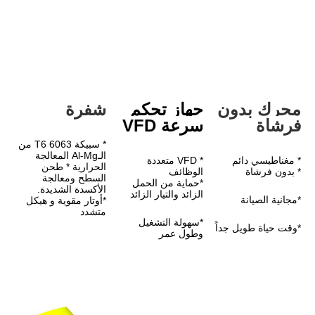
دون 
جهاز تحكم 
شفرة
سرعة VFD
* سبيكة 6063 T6 من 
الـAl-Mg المعالجة 
* VFD متعددة 
الحرارية * طحن 
الوظائف
السطح ومعالجة 
*حماية من الحمل 
الأكسدة الشديدة.
الزائد والتيار الزائد
*أوتار مقوية و هيكل 
متشدد
*سهولة التشغيل 
وطول عمر