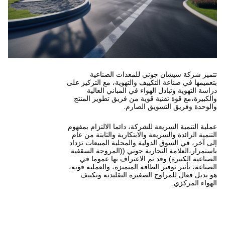
ي للمعدات الصناعية
ييف والتهوية، مع التركيز على
هواء في المباني العالية
 قوية من فريق تطوير المنتج
ق الصارم.
للشركة، دائما الالتزام بمفهوم
ة والابتكارية والثابتة من عام
لية والمحلية المبيعات تزداد
ارية جوني ((المروحة السقفية
تم الاعتراف بها عموما في
طاقة المتميزة، والعملية قوية،
لصغيرة التقليدية وتكييف