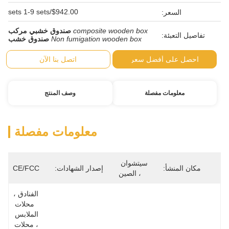
$942.00/sets 1-9 sets
composite wooden box
صندوق خشبي مركب
Non fumigation wooden box
صندوق خشب
ضل سعر
اتصل بنا الآن
صلة
وصف المنتج
معلومات مفصلة
سيتشوان 
إصدار الشهادات:
CE/FCC
، الصين
الفنادق ، 
محلات 
الملابس 
، محلات 