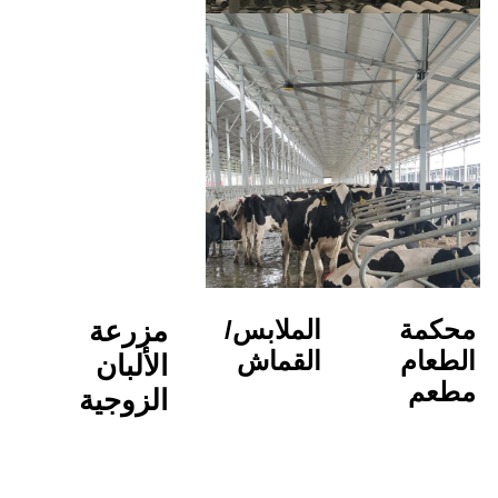
الملابس/
مزرعة 
القماش
الألبان
الزوجية