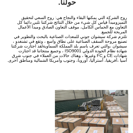
حولنا.
روح الشركة التي يمكنها البقاء والنجاح هي: روح السعي لتحقيق 
التميزومبدأ قياس كل شيء من خلال النتائج.شركتنا تلبي دائما كل 
التعاون مع الحماس الكامل، موقف التعاون الصادق ومبدأ الأعمال 
تلتزم شركة سيشوان جوني للمعدات الصناعية بالبحث والتطوير في 
تصنيع مروحة السقف الصناعية على نطاق واسع ، وتقع في تشنغدو ، 
سيشوان ،والتي تعرف باسم بلد المملكة السماويةلقد اجتازت شركتنا 
شهادة نظام الجودة الدولي ISO9001 ، وجميع منتجاتنا قد اجتازت 
شهادات CE و FC وغيرها ، وهناك حالات من العملاء في جنوب شرق 
يا، أوروبا، وجنوب وأمريكا الشمالية ومناطق أخرى.