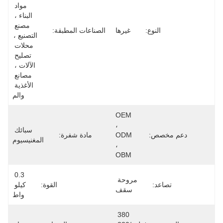
مواد 
البناء ، 
مصنع 
ع:
غيرها
الصناعات المطبقة:
التصنيع ، 
محلات 
تصليح 
الآلات ، 
مصانع 
الأغذية 
والم
OEM 
، 
سبائك 
ODM 
مادة شفرة:
المغنيسيوم
، 
OBM
0.3 
مروحة 
القوة:
كيلو 
سقف
واط
380 