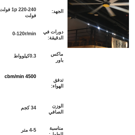
1p 220-240 فولت / 3p 380-420
الجهد:
فولت
دورات في
0-120r/min
الدقيقة:
ماكس
0.3كيلوواط
باور
4500 cbm/min
تدفق
الهواء:
الوزن
34 كجم
الصافي
مناسبة
4-5 متر
للطول: