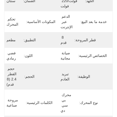
فولت/220 
الضمان:
سنتان
فولت
الدعم 
تحكم 
عبر 
المكونات الأساسية:
المحرك
الإنترنت
8 
ة:
التطبيق:
مطعم
قدم
صيانة 
فضي 
اللون:
مجانية
رمادي
حجم 
تبريد 
القطر 
:
الحجم:
العادم
2.4 (8 
قدم)
محرك 
بي 
مروحة 
الكلمات الرئيسية:
سي 
صناعية
دي