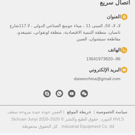
لا، لا، لا5، المبنى 11 ، ميناء جونينغ الصناعي الدولي ، لا.117شارع
تنمية الاقتصادية، منطقة لونقواني، تشينغدو،
، الصين
ي
daisench
خريطة الموقع
| الصين جودة جيدة مروحة سقف
HVLS المورد. حقوق الطبع والنشر © 2020-2026 Sichuan Junyi
Industr . كل الحقوق محفوظة.