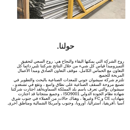
حولنا.
روح الشركة التي يمكنها البقاء والنجاح هي: روح السعي لتحقيق 
التميزومبدأ قياس كل شيء من خلال النتائج.شركتنا تلبي دائما كل 
التعاون مع الحماس الكامل، موقف التعاون الصادق ومبدأ الأعمال 
تلتزم شركة سيشوان جوني للمعدات الصناعية بالبحث والتطوير في 
تصنيع مروحة السقف الصناعية على نطاق واسع ، وتقع في تشنغدو ، 
سيشوان ،والتي تعرف باسم بلد المملكة السماويةلقد اجتازت شركتنا 
شهادة نظام الجودة الدولي ISO9001 ، وجميع منتجاتنا قد اجتازت 
شهادات CE و FC وغيرها ، وهناك حالات من العملاء في جنوب شرق 
يا، أوروبا، وجنوب وأمريكا الشمالية ومناطق أخرى.