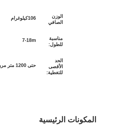
الوزن
106كيلوغرام
الصافي
مناسبة
7-18m
للطول:
الحد
حتى 1200 متر مربع
الأقصى
للتغطية:
مكونات الرئيسية