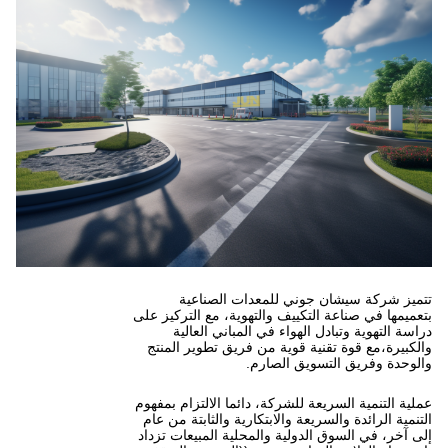
ي للمعدات الصناعية
ييف والتهوية، مع التركيز على
هواء في المباني العالية
 قوية من فريق تطوير المنتج
ق الصارم.
للشركة، دائما الالتزام بمفهوم
ة والابتكارية والثابتة من عام
لية والمحلية المبيعات تزداد