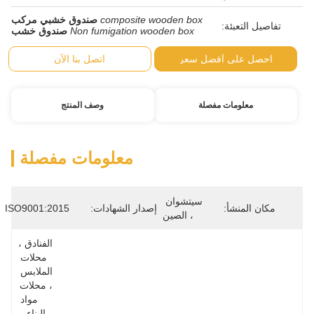
composite wooden box
صندوق خشبي مركب
Non fumigation wooden box
صندوق خشب
ضل سعر
اتصل بنا الآن
صلة
وصف المنتج
معلومات مفصلة
سيتشوان 
إصدار الشهادات:
ISO9001:2015
، الصين
الفنادق ، 
محلات 
الملابس 
، محلات 
مواد 
البناء ، 