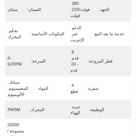
380 
فولت/220 
الضمان:
سنتان
فولت
الدعم 
تحكم 
عبر 
المكونات الأساسية:
المحرك
الإنترنت
8 
قدم 
0-
ة:
السرعة:
62RPM
- 24 
قدم
سبائك 
6 
ة:
المواد:
المغنيسيوم 
قطع
الألومنيوم
تبريد 
:
المحرك:
PMSM
الهواء
20000 
مجموعة / 