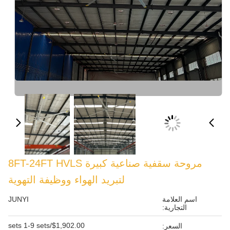
مروحة سقفية صناعية كبيرة 8FT-24FT HVLS
لتبريد الهواء ووظيفة التهوية
JUNYI
$1,902.00/sets 1-9 sets