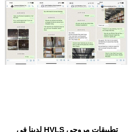
تطبيقات مروحي HVLS لدينا في 