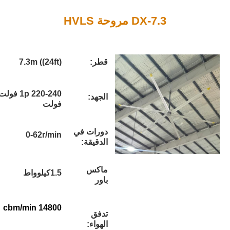
D مروحة HVLS
قطر:
7.3m ((24ft)
1p 220-240 فولت / 3p 380-420
الجهد:
فولت
دورات في
0-62r/min
الدقيقة:
ماكس
1.5كيلوواط
باور
14800 cbm/min
تدفق
الهواء: