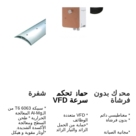
دون 
جهاز تحكم 
شفرة
سرعة VFD
* سبيكة 6063 T6 من 
الـAl-Mg المعالجة 
* VFD متعددة 
الحرارية * طحن 
الوظائف
السطح ومعالجة 
*حماية من الحمل 
الأكسدة الشديدة.
الزائد والتيار الزائد
*أوتار مقوية و هيكل 