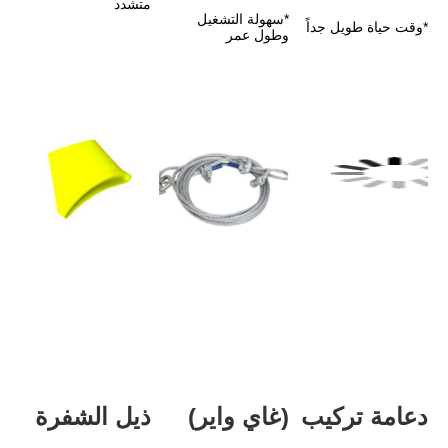
متشدد
*سهولة التشغيل 
وطول عمر
(غاي واير)
ذيل الشفرة