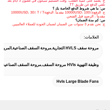
ج: يعتمد على كمية الطلب. وقت التسليم سيكون في غضون 3 أيام بعد 
ع الخاصة بك ؟
ج: الدفع≤10000USD، 100٪ مقدماً. الدفع≥10000USD، 30٪ T / T 
الشحن.
Hvls Larg