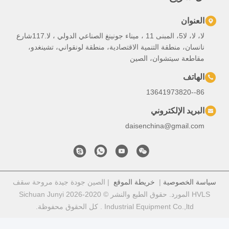
لا، لا، لا5، المبنى 11 ، ميناء جونينغ الصناعي الدولي ، لا.117شارع
تصادية، منطقة لونقواني، تشينغدو،
موقع
| الصين جودة جيدة مروحة سقف
HVLS المورد. حقوق الطبع والنشر © 2020-2026 Sichuan Junyi
حقوق محفوظة.