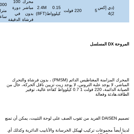
محرك
100
273000
0.15
2.4M
مباشر
دورة
≤
45
34
متر3/
200
4 ~ 5
كيلوواط
(8FT)
بدون
في
ديسيبل
كجم
ساعة
فرشاة
الدقيقة
المحرك المزامنة المغناطيس الدائم (PMSM) ، بدون فرشاة والتحرك
لا يوجد زيت تزيين ناقل الحركة، خال من
الصيانة الدائمة، 220 فولت 1 0.7 كيلوواط كفاءة عالية، توفير
 الخرسانة والأنابيب الدائرية وكذلك أي