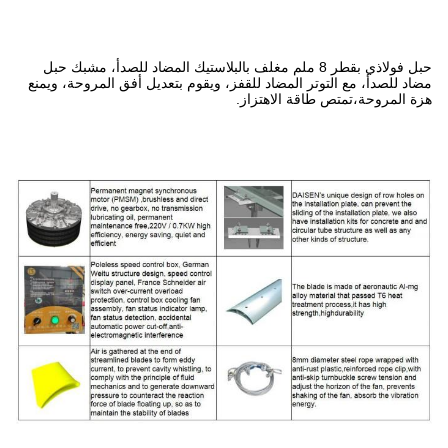
8 ملم مغلف بالبلاستيك المضاد للصدأ، مشبك حبل
قفز، ويقوم بتعديل أفق المروحة، ويمنع
ز.