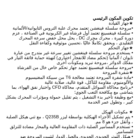
 علبة التروس التايوانية/الألمانية
اة غير الكربونية في الصناعة ، عزم
رة كبيرة ، محرك محرك DC ، يحل محل خفض سرعة المحرك
تحسين موثوقية وكفاءة النقل
 تغيير سرعة غير متدرج من عبارة
ار اختياري) لتهيئة حماية فائقة التيار في
ونات أخرى
جهاز تحكم خاص خال من الفرشاة
•مادة شفرة المروحة تعتمد معالجة T6 من سبيكة المغنيسيوم
عالية، صلابة عالية
•برنامج محاكاة السوائل المتقدم، محاكاة CFD واختبار نفق الهواء، بما
؛
 يتم تقليل حمولة ومؤثرات المحرك بشكل
• يتم تشكيل الأجزاء الهيكلية بواسطة ليزر Q235B ، مع ثني هيكل الصلبة
مقاومة العالية والمحار مضادة للنزلق
الحبل الدوار لتثبيت المروحة ضد