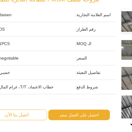
اسم العلامة التجارية:
daisen
رقم الطراز:
DS
الـ MOQ:
1PCS
السعر:
negotiable
تفاصيل التعبئة:
خشبي
شروط الدفع:
خطاب الاعتماد، T/T، غرام المال
اتصل بنا الآن
احصل على أفضل سعر