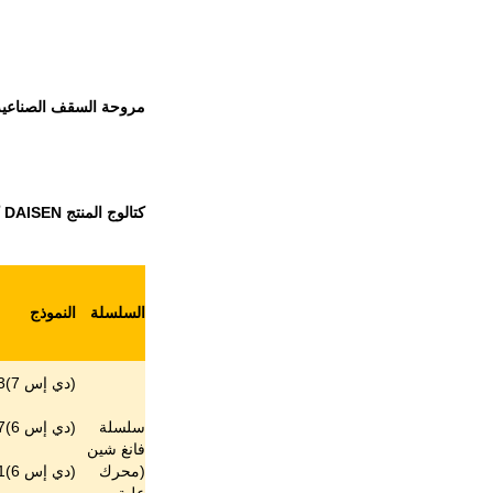
مروحة السقف الصناعية م
كتالوج المنتج DAISEN كما يلي:
السلسلة
النموذج
(دي إس 7)3
سلسلة
(دي إس 6)7
فانغ شين
(محرك
(دي إس 6)1