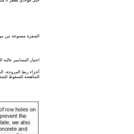
حبل فولاذي بقطر 8 ملم مغلف بالبلاستيك المضاد للصدأ، مشبك حبل مضاد للصدأ، مع التوتر المضاد للقفز، ويقوم بتعديل أفق المروحة، ويمنع هزة المروحة،تمتص طاقة الاهتزاز.
الشفرة مصنوعة من مواد سبيكة الطيران المكونة من الـ I
اختيار المسامير عالية القوة أكبر 
أجزاء ربط المروحة، الم
المناهضة للسقوط للشف