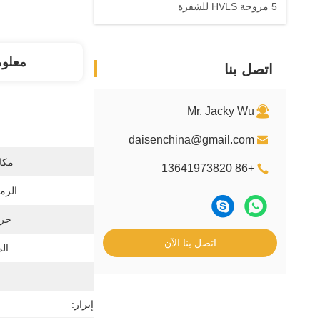
5 مروحة HVLS للشفرة
معلو
اتصل بنا
Mr. Jacky Wu
daisenchina@gmail.com
مكان
+86 13641973820
الرم
حزم
اتصل بنا الآن
ال
إبراز: