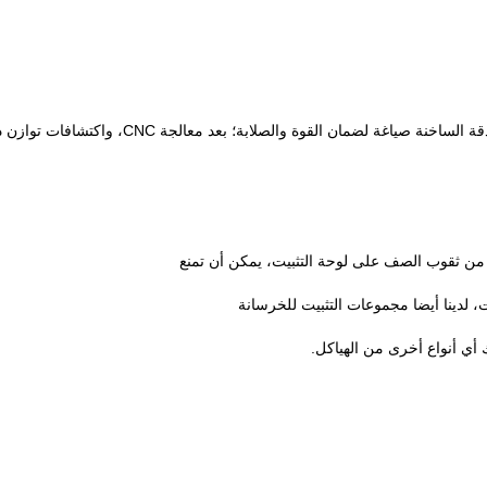
اغة لضمان القوة والصلابة؛ بعد معالجة CNC، واكتشافات توازن ديناميكية تنفذ لضمان أفضل
ت، لدينا أيضا مجموعات التثبيت للخرسانة
ك أي أنواع أخرى من الهياكل.