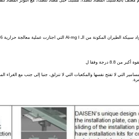
Al-mg  التي اجتازت عملية معالجة حرارية T6 ، ولديها قوة عالية ، ودائمة عالية
من 8.8 درجة وفقا ل
سامير التي لا تفتح نفسها والمكعبات التي لا تنزلق، جنبا إلى جنب مع الغراء 
رة.