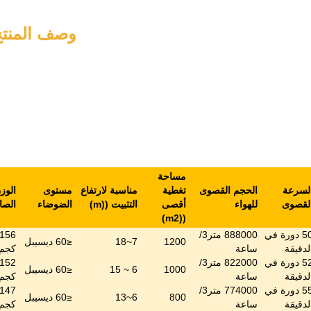
وصف المنتج
مساحة
لسرعة
الحجم القصوى
تغطية
مناسبة لارتفاع
مستوى
الوز
لقصوى
للهواء
أقصى
التثبيت ((m)
الضوضاء
الصا
2)
((m
50 دورة في
888000 متر3/
156
1200
7~18
≤
60 ديسيبل
لدقيقة
ساعة
كجم
52 دورة في
822000 متر3/
152
1000
6 ~ 15
≤
60 ديسيبل
لدقيقة
ساعة
كجم
55 دورة في
774000 متر3/
147
800
6~13
≤
60 ديسيبل
لدقيقة
ساعة
كجم