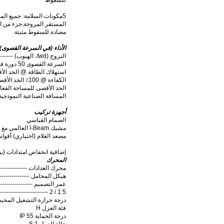
مضادة للسقوط مثبتة.
الأداء (في السرعة القصوى)
النزوح (fwd، الهبوب) ---------- 14800 CMM ((m3/min)
السرعة القصوى 50 دورة في الدقيقة
استهلاك الطاقة @ الحد الأقصى للس
الكفاءة @ 100٪ الحد الأقصى السرعة ------------------------------ 8.53CMM / واط
الحد الأقصى للمساحة الفعال
المسافة الصناعية النموذجية -------
أجهزة تركيب
الصمام القياسي
مشبك I-Beam العالمي مع مفصل دوار و 250mm Drop
مصعد الغلام (اختياري) أقواس مع /
إضافية انخفاض امتدادات (بيو) ---- ما ي
المحرك
محرك العدادات -----------------------
هيكل المحامل -------------------------
عمر التصميم ----------------------
---------------------------- 2 / 1.5
درجة حرارة التشغيل المحيطة -------- -20 درجة مئوي
فئة العزل H
درجة الحماية IP 55
حالة العمل S 1