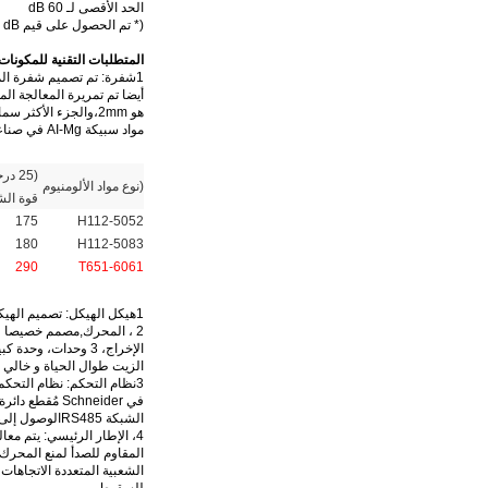
الحد الأقصى لـ 60 dB
(
* تم الحصول على قيم dB عن طريق الاختبار. قد تختلف قيم التطبيقات / التثبيت المحددة.
المتطلبات التقنية للمكونات
مواد سبيكة AI-Mg في صناعتنا.يظهر لك الجدول أدناه بيانات مقارنة الخصائص الميكانيكية ((تقرير الاختبار المرفق).
(25 درجة مئوية MPa)
(نوع مواد الألومنيوم
قوة الش
175
5052-H112
180
5083-H112
290
6061-T651
1هيكل الهيكل: تصميم الهيكل المتكامل مقارنة بالعلامات التجارية الأخرى لديه قوة أقوى.معالجة CNC وكذلك المعالجة المضادة للتآكل.
2 ، المحرك
,
الزيت طوال الحياة و خالي من
3نظام التحكم: نظام التحكم
في Schneider
الشبكة RS485الوصول إلى الشبكة الصناعية 4.0، مضاد EMI، الغبار والماء IP66 مستوى الحماية.
المقاوم للصدأ لمنع المحرك
الشعبية المتعددة الاتجاهات
للسقوط