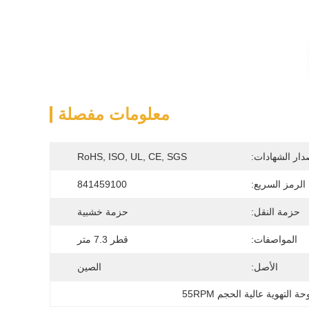
معلومات مفصلة
دار الشهادات:
RoHS, ISO, UL, CE, SGS
الرمز السريع:
841459100
حزمة النقل:
حزمة خشبية
المواصفات:
قطر 7.3 متر
الأصل:
الصين
ة التهوية عالية الحجم 55RPM