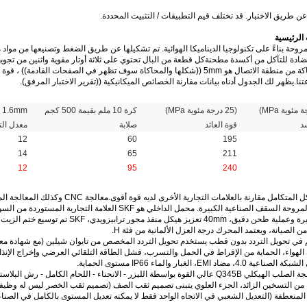
 الرئيسية
(25 درجة مئوية MPa)
كرة 10 ملم بقيمة 500 كجم
1.6mm ((1/16 بوصة)
د
قوة العائد
صلابة
معدل ال
12
60
195
14
65
211
12
95
240
الإخراج، 3 وحدات، وحدة كبيرة وعملية طح
 الصيانة، ويعتمد المحرك درجة العزل الألمانية من فئة H.
 في تحويل التردد بدون قطب يستخدم تحويل التردد المخصص من تايوان شيلين (مع شهادة معيار ا
 مُقطع دائرة الهواء، الحماية من الإفراط في الحمل والتسرب، فشل الطاقة التلقائي العرضي وإخراج ا
4، الإطار الرئيسي: يتم معالجة الصلب الهيكلي Q345B عالي القوة بواسطة الليزر - الانحناء -
 من التسخين الزائد، الجزء العلوي يتبنى تصميم ثقب الصف (تصميم ثقب الخصر ليس له وظيفة 
 المنعطفة (التعديل الشعبي في الاتجاه الواحد فقط لا يمكنه تعديل المستوى بالكامل في الصنا