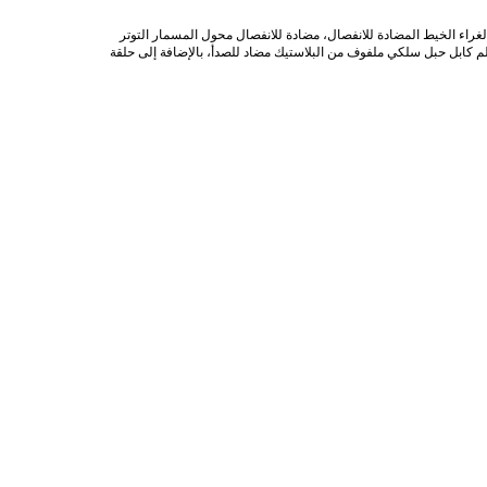
 المكسرات عالية القوة المضادة للنزول، الغراء الخيط المضادة للانفصال، مضادة للانفصال محول المسمار التوتر
ر المروحة,جزء من الهيكل يستخدم محاور من الفولاذ اللاسلكي مع صلابة عالية القوة لصقل الخيط، 4 قطع من 8 ملم كابل حبل سلكي ملفوف من البلاستيك مضاد للصدأ، بالإضافة إلى حلقة