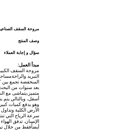
مروحة السقف الصناعية ا
وصف المنتج
سؤال و إجابة العملاء
مبدأ العمل
:
مروحة السقف الكبيرة
التبريد والراحةمساح
المنخفضة تجمع بين 
بعد سنوات من البحث 
متميز،يتماشى مع الن
أسفل، وبالتالي يتم ب
وهو يدفع كميات كبيرة
الأرض الكلية وتداول ال
سرعة الرياح التي تنت
الإنسان. تدفق الهواء
أيضاًفقط من خلال تب