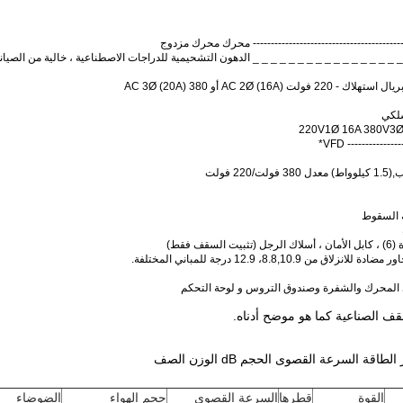
-------------------------------------------- محرك محرك مزدوج
_ _ _ _ _ _ _ _ _ _ _ _ _ _ _ _ _ الدهون التشحيمية للدراجات الاصطناعية ، خالية من الصيان
AC 2Ø (16) أو 380 AC 3Ø (20A)
سلكي
ب
,
(1.5 كيلوواط) معدل 380 فولت/220 فولت
ة السقوط
ف فقط)
 8.8,10.9، 12.9 درجة للمباني المختلفة.
 المحرك والشفرة وصندوق التروس و لوحة التحكم
ف الصناعية كما هو موضح أدناه.
القوة
قطرها
السرعة القصوى
حجم الهواء
الضوضاء