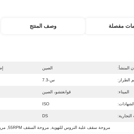
مات مفصلة
وصف المنتج
 المنشأ:
الصين
إص
 الطراز:
س-7.3
الميناء:
قوانغتشو، الصين
لشهادات:
ISO
 التجارية:
DS
مروحة سقف علبة التروس للتهوية
, 
مروحة السقف 55RPM
, 
مروح