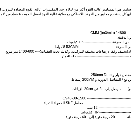
5مكونات السلامة: جميع المسامير هي المسامير عالية القوة أكبر من 8.8 درجة،
المستق
رعة ----------------------- 1.5 كيلوواط
ة
(
تختلف وفقا لارتفاعات مختلفة للتركيب، وكذلك تحت العقبات
)
---- 600-1400 متر مربع
--------------------------------------12-40 متر
 المفاصل الدورية و 200MM إسقاط
صل إلى 2m في 20cm الزيادات
---------------------------- CV40-30-1500
------------------------------ محامل SKF للحمولة الثقيلة
---------------------- 12 سنة
HP ----------------------- كيلوواط
ة إلى +40 درجة مئوية