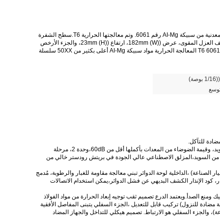
1شفرة: تم تصميم شفرة المروحة بناءً على تكنولوجيا الديناميكا الهوائية. تم تشكيلها عن طريق الضغط وتصنيعها من مواد معدنية من سبيكة AI-Mg رقم 6061. وتم معالجتها الحرارية T6.سطح الشفرة
أيضا تم تمريرة المعالجة المضادة للتآكل من أكسدة مطحنةكل قطعة من البال تحتوي على ثلاثة أوتار مقوية واثنين من تجويف العزل المقوى، عرض ((W) 182mm، ارتفاع ((H) 23mm، والجزء الأرخص
هو 2mm،والجزء الأكثر سماكة من منطقة الاتصال هو 5mm ((شكلها والمحاكاة سوف تظهر في الصفحات القادمة)) ، قوة 6061 T6 المعالجة الحرارية مواد سبيكة AI-Mg أعلى بكثير من 50XX سلسلة
توسع
مصمم خصيصا لمروحة السقف الصناعية الكبيرة. محمل الداخلي هو SKF العلامة التجارية المستوردة من السويد، وقيمة الضوضاء من المعدات بأكملها أقل من 60dB،وحدة 2، مرحلة
ن دقيق، 40mm تعزيز هيكل منفذ محور ترابيزويدي، SKF تم توسيع ختم الزيت من السويد،المزلق الاصطناعي عالي الجودة في بريتش رودستر خالي من
لصناعة) ،الداخلية لوحة الدوائر تبني معالجة مقاومة للغبار والرطوبة، مُدمج
لإنذار، كود الإنذار الكشف البديهي عن فشل الدوائر،يمكن استخدام الاتصالات
 اللحام الكامل - رش البلاستيك ومنع الصدأ.ويعتمد الدرع تصميم ثقب توجيه إبعاد الحرارة من مواد الفولاذ
مضادة للنزول) تركيب قابل للتعديل ،الجزء السفلي يتبنى المفاصل الأفقية
عة)، والجزء السفلي هو الارتباط. تصميم هيكلي للتداخل والجهاز المضاد