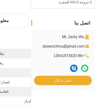
5 مروحة HVLS للشفرة
معلو
اتصل بنا
Mr. Jacky Wu
daisenchina@gmail.com
مكان
+86 13641973820
رقم
اتصل بنا الآن
إصدار ا
العلامة
إبراز: