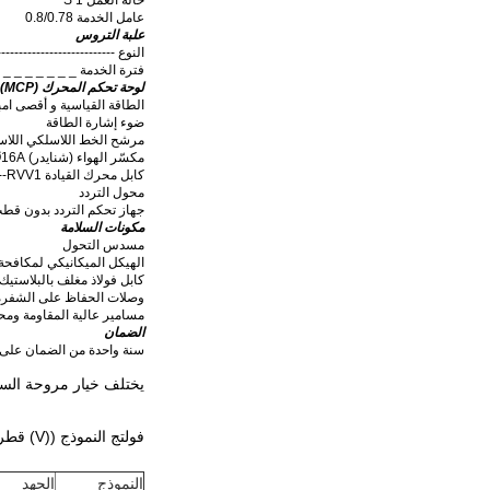
عامل الخدمة 0.8/0.78
علبة التروس
النوع ------------------------
فترة الخدمة _ _ _ _ _ _ _ 
لوحة تحكم المحرك (MCP)
الطاقة القياسية و أقصى امبريال استهلاك - 220 فولت A
ضوء إشارة الطاقة
مرشح الخط اللاسلكي اللا
مكسّر الهواء (شنايدر) 220V1Ø 16A 380V3Ø16A
كابل محرك القيادة VFD -----------------RVV1*
محول التردد
جهاز تحكم التردد بدون قط
مكونات السلامة
مسدس التحول
الهيكل الميكانيكي لمكافح
كابل فولاذ مغلف بالبلاستيك
وصلات الحفاظ على الشفرة (6) ، كابل الأمان ، أسلاك الرجل (تثبيت السق
مسامير عالية المقاومة ومحاور مضادة للانزلاق من
الضمان
سنة واحدة من الضمان على
يختلف خيار مروحة السق
فولتج النموذج ((V) قطر الطاقة السرعة القصوى الحجم dB الوزن الصف
النموذج
الجهد