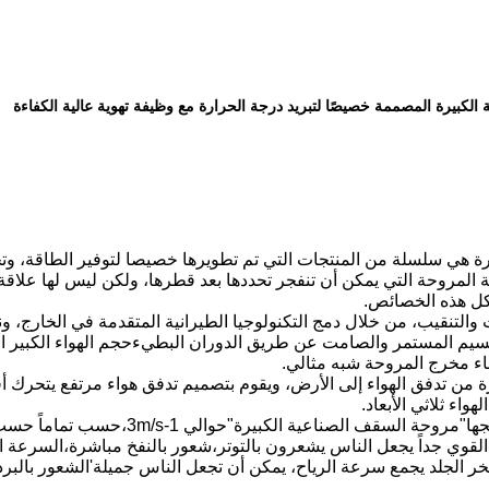
لكبيرة المصممة خصيصًا لتبريد درجة الحرارة مع وظيفة تهوية عالية الكفاءة
 هي سلسلة من المنتجات التي تم تطويرها خصيصا لتوفير الطاقة، وتحسي
ة المروحة التي يمكن أن تنفجر تحددها بعد قطرها، ولكن ليس لها علاق
كل هذه الخصائص.
والتنقيب، من خلال دمج التكنولوجيا الطيرانية المتقدمة في الخارج
سيم المستمر والصامت عن طريق الدوران البطيءحجم الهواء الكبير النات
ناء مخرج المروحة شبه مثالي.
 من تدفق الهواء إلى الأرض، ويقوم بتصميم تدفق هواء مرتفع يتحرك أفق
هواء ثلاثي الأبعاد.
جها
"
مروحة السقف الصناعية الكبيرة
"
حوالي 1-3m/s،حسب تما
 القوي جداً يجعل الناس يشعرون بالتوتر،شعور بالنفخ مباشرة،السرعة الع
خر الجلد يجمع سرعة الرياح، يمكن أن تجعل الناس جميلة
'
الشعور بالبرد