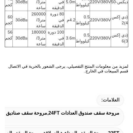
ديكس-50
220V/380V
5.0m
في
متر3/
≤30dB
كيلوواط
كجم
الدقيقة
ساعة
80 دورة
260000
(دي إكس
0.5
60
220V/380V
4.2م
في
متر3/
≤30dB
4)2
كيلوواط
كجم
الدقيقة
ساعة
100 دورة
180000
56
(دي إكس
0.5
220V/380V
3.6m
في
متر3/
≤30dB
كجم
3)6
كيلوواط
الدقيقة
ساعة
لمزيد من معلومات المنتج التفصيلي، يرجى الشعور بالحرية في الاتصال
قسم المبيعات في الخارج.
العلامات:
مروحة سقف صندوق العدادات 24FT,مروحة سقف صناديق التروس للغرف الكبيرة,مروحة سقف صناديق التروس المصنعة