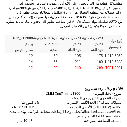
مطحنةكل قطعة من البال تحتوي على ثلاثة أوتار مقوية واثنين من تجويف العزل
المقوى، عرض ((W) 182mm، ارتفاع ((H) 23mm، والجزء الأرخص هو 2mm،والجزء
الأكثر سماكة من منطقة الاتصال هو 5mm ((شكلها والمحاكاة سوف تظهر في
الصفحات القادمة)) ، قوة 6061 T6 المعالجة الحرارية مواد سبيكة AI-Mg أعلى بكثير
من 50XX سلسلة مواد سبيكة AI-Mg في صناعتنا.يظهر لك الجدول أدناه بيانات مقارنة
الخصائص الميكانيكية ((تقرير الاختبار المرفق).
(25 درجة مئوية
(25 درجة مئوية
كرة 10 ملم بقيمة
1.6mm ((1/16
(نوع مواد
MPa)
MPa)
500 كجم
بوصة)
الألومنيوم
قوة الشد
قوة العائد
صلابة
معدل التوسع
12
60
195
175
5052-H112
14
65
211
180
5083-H112
12
95
240
290
6061-T651
الأداء (في السرعة القصوى)
النزوح (fwd، الهبوب) ---------- 14800 CMM ((m3/min)
السرعة القصوى 50 دورة في الدقيقة
استهلاك الطاقة @ الحد الأقصى للسرعة ----------------------- 1.5 كيلوواط
الكفاءة @ 100٪ الحد الأقصى السرعة ------------------------------ 8.53CMM / واط
الحد الأقصى للمساحة الفعالة
(
تختلف وفقا لارتفاعات مختلفة للتركيب، وكذلك تحت
العقبات
)
---- 600-1400 متر مربع
المسافة الصناعية النموذجية ---------------------------------------------12-40 متر