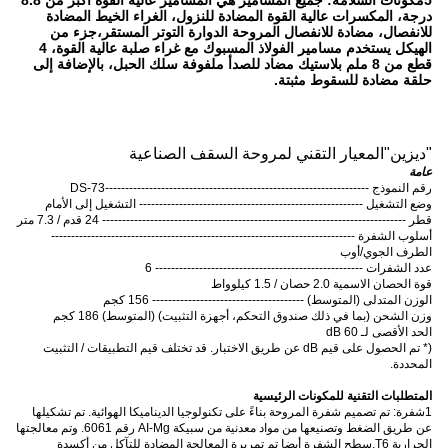
5مكونات السلامة: جميع المسامير هي المسامير عالية القوة أكبر من 8.8
درجة، المكسرات عالية القوة المضادة للنزول، الغراء الخيط المضادة
للانفصال، مضادة للانفصال المروحة الدوارة التوتر المستقر،جزء من
الهيكل يستخدم مسامير الفولاذ المسبوك مع غراء صلبة عالية القوة، 4
قطع من 8 ملم بلاستيك مضاد للصدأ ملفوفة سلك الحبل، بالإضافة إلى
حلقة مضادة للسقوط مثبتة.
"
ديزين
"
المعيار التقني لمروحة السقف الصناعية
عامة
رقم النموذج ------------------------------------------------------------------DS-73
وضع التشغيل -------------------------------------------------------- التشغيل إلى الأمام
قطر ---------------------------------------------------------------------------- 24 قدم / 7.3 متر
أسلوب الشفرة ----------------------------------------------------------------------------
الطرف الجوي/أوب
عدد الشفرات ---------------------------------------------------- 6
قوة الحصان الاسمية 2.0 حصان / 1.5 كيلوواط
الوزن المتدلى (المتوسط) -------------------------------------- 156 كجم
وزن الشحن (بما في ذلك صندوق التحكم، أجهزة التثبيت) (المتوسط) 186 كجم
الحد الأقصى لـ 60 dB
(
* تم الحصول على قيم dB عن طريق الاختبار. قد تختلف قيم التطبيقات / التثبيت
المحددة.
المتطلبات التقنية للمكونات الرئيسية
1شفرة: تم تصميم شفرة المروحة بناءً على تكنولوجيا الديناميكا الهوائية. تم تشكيلها
عن طريق الضغط وتصنيعها من مواد معدنية من سبيكة AI-Mg رقم 6061. وتم معالجتها
الحرارية T6.سطح الشفرة أيضا تم تمريرة المعالجة المضادة للتآكل من أكسدة