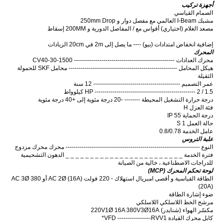
أجهزة تركيب
الصمام القياسي
مشبك I-Beam العالمي مع مفصل دوار و 250mm Drop
مصعد الغلام (اختياري) أقواس مع / المفاصل الدورية و 200MM إسقاط
إضافية انخفاض امتدادات (بيو) ---- ما يصل إلى 2m في 20cm الزيادات
المحرك
محرك العدادات --------------------------------------------------- CV40-30-1500
هيكل المحامل ------------------------------------------------------- محامل SKF للحمولة
الثقيلة
عمر التصميم -------------------------------------------- 12 سنة
HP --------------------------------------------------- 2 / 1.5 كيلوواط
درجة حرارة التشغيل المحيطة -------- -20 درجة مئوية إلى +40 درجة مئوية
فئة العزل H
درجة الحماية IP 55
حالة العمل S 1
عامل الخدمة 0.8/0.78
علبة التروس
النوع -------------------------------------------------------------------- محرك محرك مزدوج
فترة الخدمة _ _ _ _ _ _ _ _ _ _ _ _ _ _ _ _ _ _ _ _ _ _ _ _ الدهون التشحيمية
للدراجات الاصطناعية ، خالية من الصيانة
لوحة تحكم المحرك (MCP)
الطاقة القياسية و أقصى امبريال استهلاك - 220 فولت AC 2Ø (16A) أو 380 AC 3Ø
(20A)
ضوء إشارة الطاقة
مرشح الخط اللاسلكي اللاسلكي
مكسّر الهواء (شنايدر) 220V1Ø 16A 380V3Ø16A
كابل محرك القيادة VFD -----------------RVV1*