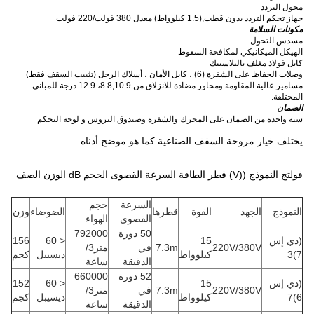
محول التردد
جهاز تحكم التردد بدون قطب
,
(1.5 كيلوواط) معدل 380 فولت/220 فولت
مكونات السلامة
مسدس التحول
الهيكل الميكانيكي لمكافحة السقوط
كابل فولاذ مغلف بالبلاستيك
وصلات الحفاظ على الشفرة (6) ، كابل الأمان ، أسلاك الرجل (تثبيت السقف فقط)
مسامير عالية المقاومة ومحاور مضادة للانزلاق من 8.8,10.9، 12.9 درجة للمباني
المختلفة.
الضمان
سنة واحدة من الضمان على المحرك والشفرة وصندوق التروس و لوحة التحكم
يختلف خيار مروحة السقف الصناعية كما هو موضح أدناه.
فولتج النموذج ((V) قطر الطاقة السرعة القصوى الحجم dB الوزن الصف
السرعة
حجم
النموذج
الجهد
القوة
قطرها
الضوضاء
وزن
القصوى
الهواء
50 دورة
792000
(دي إس
15
< 60
156
220V/380V
7.3m
في
متر3/
7)3
كيلوواط
ديسيبل
كجم
الدقيقة
ساعة
52 دورة
660000
(دي إس
15
< 60
152
220V/380V
7.3m
في
متر3/
6)7
كيلوواط
ديسيبل
كجم
الدقيقة
ساعة