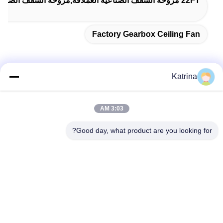
22FT مروحة السقف الصناعية العملاقة,مروحة السقف الصناعية العملاقة 52RPM,مروحة صناعية عملاقة 52 دورة في الدقيقة
Factory Gearbox Ceiling Fan
Katrina
اتصال سريع
3:03 AM
العنوان
Good day, what product are you looking for?
لا، لا، لا5، المبنى 11 ، ميناء جونينغ الصناعي الدولي ، لا.117شارع
نانسان، منطقة التنمية الاقتصادية، منطقة لونقواني، تشينغدو،
مقاطعة سيتشوان، الصين
الهاتف
86--13641973820
البريد الإلكتروني
daisenchina@gmail.com