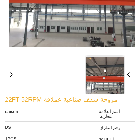
مروحة سقف صناعية عملاقة 22FT 52RPM
اسم العلامة
daisen
التجارية:
DS
رقم الطراز:
1PCS
الـ MOQ: