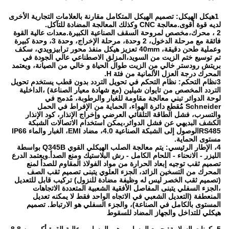
1هيكل الهيكل: تصميم الهيكل المتكامل مقارنة بالعلامات التجارية الأخرى
لديه قوة أقوى.معالجة CNC وكذلك المعالجة المضادة للتآكل.
2 ، محرك،مخصص لمروحة السقف الصناعية الكبيرة.معدات عالية القوة
فائقة مع مرحلة الدخول، 2 وحدة، مرحلة الإخراج، وحدة 3، وحدة كبيرة
وعملية طحن دقيقة، 40mm تعزيز هيكل منفذ محور ترابيزويدي، سكف
تم توسيع ختم الزيت من السويد،المزلق الاصطناعي عالي الجودة في
بريتش رودستر خالي من الزيت طوال الحياة و خالي من الصيانة، ويعتمد
المحرك درجة العزل الألمانية من فئة H.
3نظام التحكم: نظام التحكم في تحويل التردد بدون قطب يستخدم تحويل
التردد المخصص من تايوان شيلين (مع شهادة معيار الصناعة) ،الداخلية
لوحة الدوائر تبني معالجة مقاومة للغبار والرطوبة، مُدمج في
Schneider مُقطع دائرة الهواء، الحماية من الإفراط في الحمل
والتسرب، فشل الطاقة التلقائي العرضي وإخراج الإنذار، كود الإنذار
الكشف البديهي عن فشل الدوائر،يمكن استخدام الاتصالات الشبكة
RS485الوصول إلى الشبكة الصناعية 4.0، مضاد EMI، الغبار والماء IP66
مستوى الحماية.
4، الإطار الرئيسي: يتم معالجة الصلب الهيكلي القوي Q345B بواسطة
الليزر - الانحناء - اللحام الكامل - رش البلاستيك ومنع الصدأ.ويعتمد الدرع
تصميم ثقب توجيه إبعاد الحرارة من مواد الفولاذ المقاوم للصدأ لمنع
المحرك من التسخين الزائد، الجزء العلوي يتبنى تصميم ثقب الصف
(تصميم ثقب الخصر ليس له وظيفة مضادة للنزول) تركيب قابل للتعديل
،الجزء السفلي يتبنى المفاصل الأفقية الشعبية المتعددة الاتجاهات
المنعطفة (التعديل الشعبي في الاتجاه الواحد فقط لا يمكنه تعديل
المستوى بالكامل في الصناعة)، والجزء السفلي هو الارتباط. تصميم
هيكلي للتداخل والجهاز المضاد للسقوط