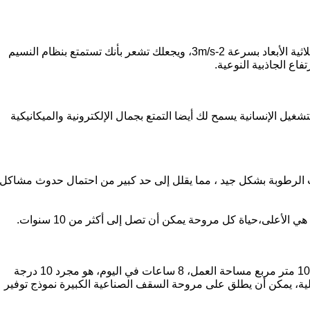
المروحة تحسّن تبادل الهواء في الفضاء بأكمله، تصميمها السريع المثالي يمكنه أن ينتج رياح ثلاثية الأبعاد بسرعة 2-3m/s، ويجعلك تشعر بأنك تستمتع بنظام النسيم
اع الجاذبية النوعية.
ل الإنسانية يسمح لك أيضا التمتع بجمال الإلكترونية والميكانيكية
شتيت الرطوبة بشكل جيد ، مما يقلل إلى حد كبير من احتمال حدوث مشاكل
الأعلى،حياة كل مروحة يمكن أن تصل إلى أكثر من 10 سنوات.
الطاقة المسموح بها للمحرك على المروحة هي 1.5 كيلوواط، كل مروحة يمكن أن تغطي 1000 متر مربع مساحة العمل، 8 ساعات في اليوم، هو مجرد 10 درجة
ية، يمكن أن يطلق على مروحة السقف الصناعية الكبيرة نموذج توفير