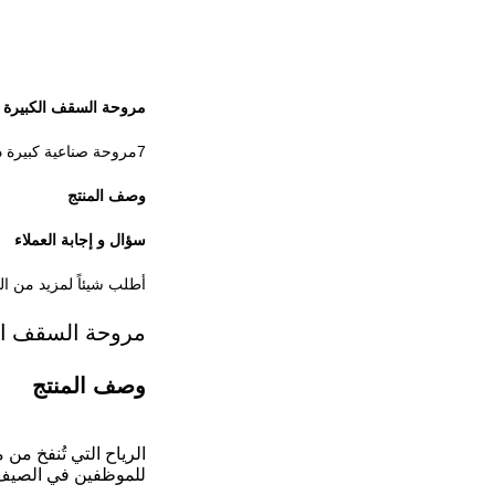
مروحة السقف الكبيرة ال
7مروحة صناعية كبيرة ذات 5 شفرات ، عزم دوران كبير وحجم هواء كبير ، توفير الطاقة وصديقة للبيئة
وصف المنتج
سؤال و إجابة العملاء
أطلب شيئاً لمزيد من ال
مروحة السقف الص
وصف المنتج
الرياح التي تُنفخ من
للموظفين في الصيف ال