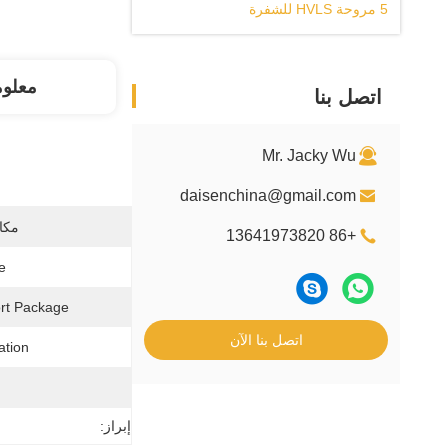
5 مروحة HVLS للشفرة
معلو
اتصل بنا
Mr. Jacky Wu
daisenchina@gmail.com
مكان
+86 13641973820
:
rt Package:
اتصل بنا الآن
ation:
إبراز: