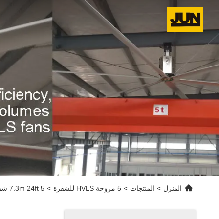
المنزل
>
المنتجات
>
5 مروحة HVLS للشفرة
>
7.3m 24ft 5 شفرة هوائية هوائية