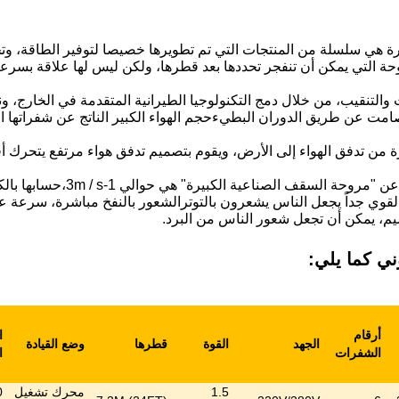
هي سلسلة من المنتجات التي تم تطويرها خصيصا لتوفير الطاقة، وتحسين
ة التي يمكن أن تنفجر تحددها بعد قطرها، ولكن ليس لها علاقة بسرعت
والتنقيب، من خلال دمج التكنولوجيا الطيرانية المتقدمة في الخارج،
مت عن طريق الدوران البطيءحجم الهواء الكبير الناتج عن شفراتها الفر
 من تدفق الهواء إلى الأرض، ويقوم بتصميم تدفق هواء مرتفع يتحرك أفق
سرعة الرياح الناتجة عن 
القوي جداً يجعل الناس يشعرون بالتوترالشعور بالنفخ مباشرة، سرعة عا
م، يمكن أن تجعل شعور الناس من البرد.
ني كما يلي:
أرقام
ا
الجهد
القوة
قطرها
وضع القيادة
الشفرات
ا
1.5
محرك تشغيل