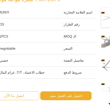
اسم العلامة التجارية:
JUNYI
رقم الطراز:
DS
الـ MOQ:
1PCS
السعر:
negotiable
تفاصيل التعبئة:
خشبي
شروط الدفع:
خطاب الاعتماد، T/T، غرام المال
اتصل بنا الآن
احصل على أفضل سعر