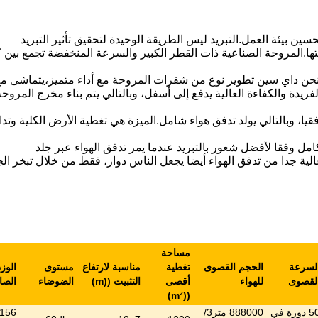
 بيئة العمل.التبريد ليس الطريقة الوحيدة لتحقيق تأثير التبريد
ها.المروحة الصناعية ذات القطر الكبير والسرعة المنخفضة تجمع بين 
 ونحن داي سين تطوير نوع من شفرات المروحة مع أداء متميز،يتماشى م
يدة والكفاءة العالية يدفع إلى أسفل، وبالتالي يتم بناء مخرج المروحة
يا، وبالتالي يولد تدفق هواء شامل.الميزة هي تغطية الأرض الكلية وتد
"مروحة السقف الصناعية الكبيرة" هي حوالي 1-3m / s،حسابها بالكامل وفقا لأفضل شعور بالتبريد عندما يمر تدفق الهواء عبر جلد
لية جدا من تدفق الهواء أيضا يجعل الناس دوار، فقط من خلال تبخر الج
مساحة
لسرعة
الحجم القصوى
تغطية
مناسبة لارتفاع
مستوى
الوز
لقصوى
للهواء
أقصى
التثبيت ((m)
الضوضاء
الصا
)
²
((m
50 دورة في
888000 متر3/
156