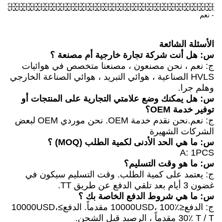
رجية أم مصنعة ؟
صنعنا متخصص في هوائيات
التبريد ، هوائي الصناعة الخارجي
لتجارية على المنتجات أو
ج: نعم.نحن نقدم خدمة OEM. نحن موردي OEM لبعض
طلب (MOQ) ؟
 وقت التسليم سيكون في
اصة بك ؟
ج: الدفع≤10000USD، 100٪ مقدماً. الدفع≥10000USD،