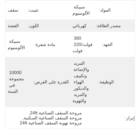
يكة 
تثبيت:
سقف
اللون:
الفضة
380
سبيكة 
ت/220 
مادة شفرة:
الألومنيوم
تبريد 
إضاءة 
10000 
كييف 
مجموعة 
هواء 
القدرة على العرض:
في 
ديكور 
السنة
تبريد 
 السقف الصناعية 24ft
, 
ة السقف الصناعية السكنية
, 
 تهوية السقف الصناعية 24ft