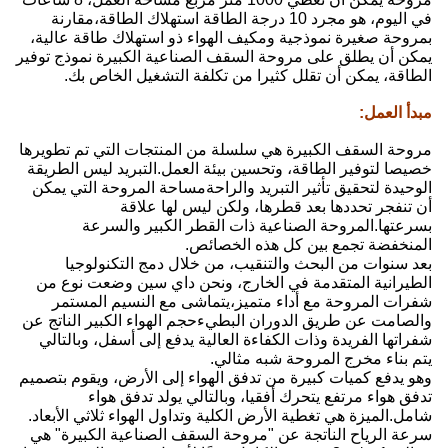
مجرد 10 درجة الطاقة استهلاك الطاقة،مقارنة
لهواء ذو استهلاك طاقة عالية،
ف الصناعية الكبيرة نموذج توفير
 تكلفة التشغيل الخاص بك.
ة من المنتجات التي تم تطويرها
يئة العمل.التبريد ليس الطريقة
الراحةمساحة المروحة التي يمكن
كن ليس لها علاقة
 القطر الكبير والسرعة
خصائص.
 من خلال دمج التكنولوجيا
ج، ونحن داي سين وضعت نوع من
،يتماشى مع النسيم المستمر
يءحجم الهواء الكبير الناتج عن
عالية يدفع إلى أسفل، وبالتالي
لي.
الهواء إلى الأرض، ويقوم بتصميم
بالتالي يولد تدفق هواء
ية وتداول الهواء ثلاثي الأبعاد.
ة السقف الصناعية الكبيرة" هي