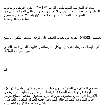
المحرك المزامنة المغناطيس الدائم (PMSM) ، بدون فرشاة والتحرك
 يوجد زيت تزيين ناقل الحركة، خال من
الصيانة الدائمة، 220 فولت 1 0.7 كيلوواط كفاءة عالية، توفير
الطاقة،هادئة وفعالة
الخرسانة والأنابيب الدائرية وكذلك أي
نوع آخر من الهياكل
E9
طب، تصميم هيكلي ألماني لـ (ويتو) ،
نسا شنايدر إيرز حماية الساحرة من
وحة تبريد صندوق التحكم،مصباح مؤشر
مروحة، قطع الطاقة التلقائي العرضي،
تداخل مكافحة الكهرومغناطيسية