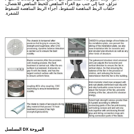
راء المناهض للخيط المناهض للانفصال،
سقوط، أجزاء الربط المناهضة للسقوط
للشفرة.
المروحة DX المسلسل