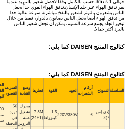
بالكامل وفقًا لأفضل شعور بالتبريد عندما
ن.تدفق الهواء القوي جداً يجعل
النفخ مباشرة، سرعة عالية جدا
س يصابون بالدوار، فقط من خلال
، يمكن أن تجعل شعور الناس
مساحة
مناسبة
الحجم
وضع
السرعة
تغطية
لارتفاع
مستوى
الوزن
القوة
قطرها
القصوى
القيادة
القصوى
أقصى
التثبيت
الضوضاء
الصافي
للهواء
((m)
)
²
((m
محرك
50
888000
1.5
7.3M
تشغيل
دورة
156
220V
متر3/
1200
7~18
≤
db
60
كيلوواط
(24FT)
علبة
في
كجم
ساعة
التروس
الدقيقة