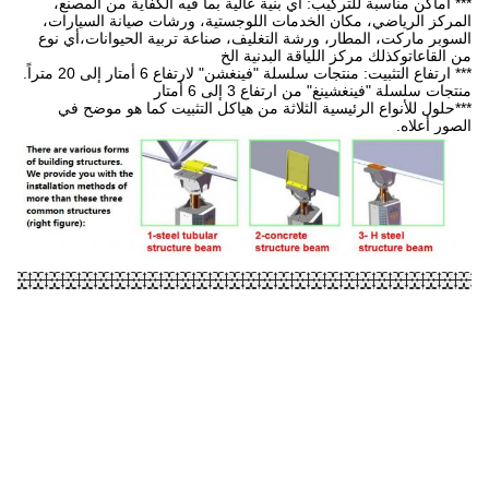
عالية بما فيه الكفاية من المصنع،
لوجستية، ورشات صيانة السيارات،
يف، صناعة تربية الحيوانات،أي نوع
ة الخ
ع 6 أمتار إلى 20 متراً.
متار
ن هياكل التثبيت كما هو موضح في