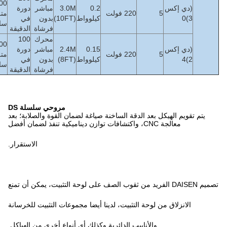
331800
0.2
3.0M
مباشر
دورة
38
متر3/
200
4 ~ 5
≤
db
45
كيلوواط
(10FT)
بدون
في
كجم
ساعة
فرشاة
الدقيقة
محرك
100
273000
0.15
2.4M
مباشر
دورة
34
متر3/
200
4 ~ 5
≤
db
45
كيلوواط
(8FT)
بدون
في
كجم
ساعة
فرشاة
الدقيقة
مروحي سلسلة DS
ساخنة صياغة لضمان القوة والصلابة؛ بعد
الاستقرار.
، لدينا أيضا مجموعات التثبيت للخرسانة
ائرية وكذلك أي أنواع أخرى من الهياكل.