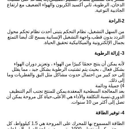
لكربون والهواء الضعيف مع ارتفاع
كم يتبنى أحدث نظام تحكم محول
 الإنسانية يسمح لك أيضا التمتع
تحقيق الحياة.
ن الهواء ، وتعزيز دوران الهواء
لرطوبة بشكل جيد ، مما يقلل
مشاكل مثل البق والفطريات وما
يمكن للمنتج تجنب ألم التنظيف
ي الأعلى،حياة كل مروحة يمكن أن
الطاقة المسموح بها للمحرك على المروحة هي 1.5 كيلوواط، كل
مروحة يمكن أن تغطي 1000 متر مربع مساحة العمل، 8 ساعات