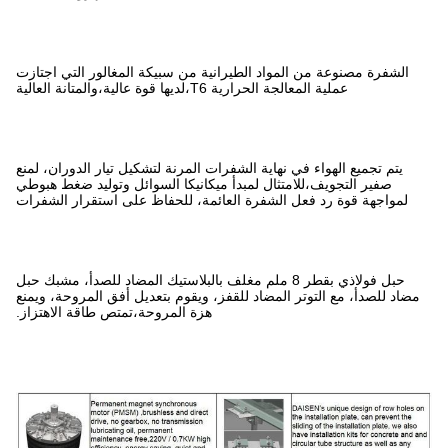
رانية من سبيكة المغالور التي اجتازت
انة العالية
فرات المرنة لتشكيل تيار الدوران، لمنع
أ ميكانيكا السوائل وتوليد ضغط هبوطي
لعائمة، للحفاظ على استقرار الشفرات
طر 8 ملم مغلف بالبلاستيك المضاد للصدأ، مشبك حبل
قفز، ويقوم بتعديل أفق المروحة، ويمنع
هزة المروحة،تمتص طاقة الاهتزاز.