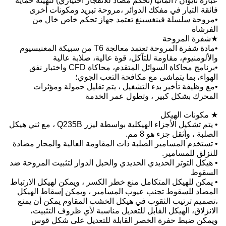
د للانفجار اختياري) لتهيئة حماية
،مروحة تبريد ومكونات أخرى
د جهاز تحكم خاص خال من
•مادة شفرة المروحة تعتمد معالجة T6 من سبيكة المغنيسيوم
 عالية، صلابة عالية
•برنامج محاكاة السوائل المتقدم، محاكاة CFD واختبار نفق
التعب الجوي؛
 يتم تقليل حمولة ومؤثرات
ر الخدمة
• يتم تشكيل الأجزاء الهيكلية بواسطة ليزر Q235B ، مع ثني هيكل
المقاومة العالية والمحار مضادة
والحبل الدوار لتثبيت المروحة ضد
ر الكسر ، ويمكن لهيكل الارتباط
سامير ، ويمكن إسقاط الهيكل
 الخشب المقاوم يمكن أن يمنع
ل مناسبة لأي ظروف التثبيت،
لة للتعديل على شكل قوس