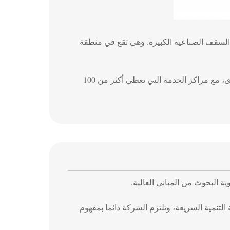
 السقف الصناعية الكبيرة. وهي تقع في منطقة
لديها 14 فرعاً ومكتبًا في تشونغتشينغ، أنوهاي، هوبي، قوانغدونغ، جيانغسو وأماكن أخرى، مع مراكز الخدمة التي تغطي أكثر من 100
ية البحوث من المباني العالية.
لتنمية السريعة، وتلتزم الشركة دائما بمفهوم