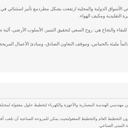
ي الأسواق الدولية والمحلية ارتفعت بشكل مطردمع تأثير استثنائي في توف
ة التقليدية ومكيف الهواء.
لبقاء والنجاح هي: روح السعي لتحقيق التميز، الأسلوب الأرضي، آلية
ئماً مليئة بالحماس، وموقف التعاون الصادق، ومبادئ الأعمال المربحة ل
 مهندسي الهندسة المعمارية والأجهزة والكهرباء لتخطيط حلول معقولة لمختلف
ون التخطيط العام والتخطيط المعقولبحيث يمكن للمروحة الصناعية أن تلعب أف
 المبنى الصناعي.