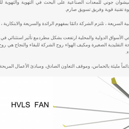
وان جوني للمعدات الصناعية على البحث في التهوية والتهوية للمبا
وة تقنية قوية وفريق تسويق صارم.
ية السريعة ، تلتزم الشركة دائمًا بمفهوم الرائدة والسريعة والابتكاري
ي الأسواق الدولية والمحلية ارتفعت بشكل مطردمع تأثير استثنائي في توف
حة التقليدية الصغيرة ومكيف الهواء روح الشركة للبقاء والنجاح هي رو
.
ئماً مليئة بالحماس، وموقف التعاون الصادق، ومبادئ الأعمال المربحة ل