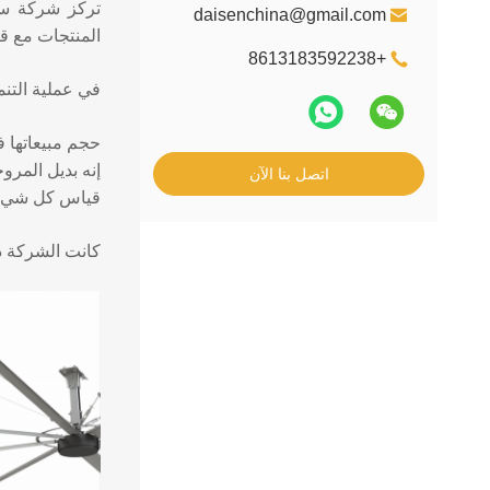
تركز شركة سيش
daisenchina@gmail.com
المنتجات مع ق
+8613183592238
في عملية التنم
حجم مبيعاتها ف
إنه بديل المرو
اتصل بنا الآن
قياس كل شيء
كانت الشركة دا