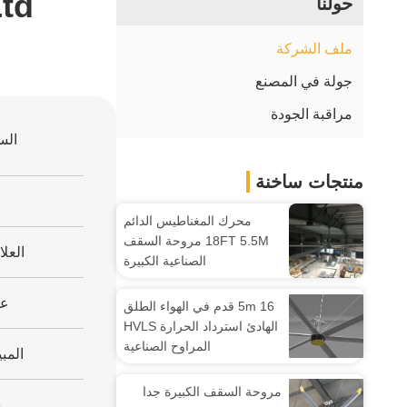
ltd
حولنا
ملف الشركة
جولة في المصنع
مراقبة الجودة
الس
منتجات ساخنة
محرك المغناطيس الدائم
18FT 5.5M مروحة السقف
العلا
الصناعية الكبيرة
عد
5m 16 قدم في الهواء الطلق
الهادئ استرداد الحرارة HVLS
المراوح الصناعية
المب
مروحة السقف الكبيرة جدا
س